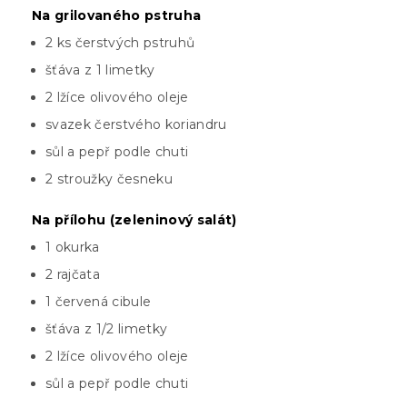
Na grilovaného pstruha
2 ks čerstvých pstruhů
šťáva z 1 limetky
2 lžíce olivového oleje
svazek čerstvého koriandru
sůl a pepř podle chuti
2 stroužky česneku
Na přílohu (zeleninový salát)
1 okurka
2 rajčata
1 červená cibule
šťáva z 1/2 limetky
2 lžíce olivového oleje
sůl a pepř podle chuti