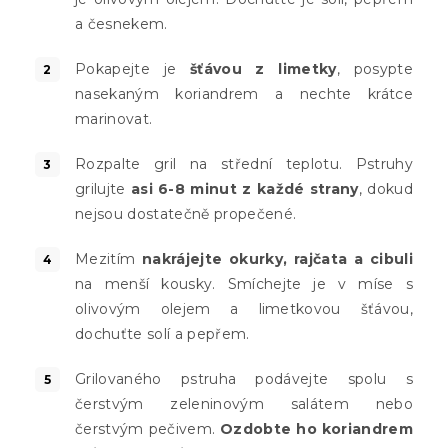
a česnekem.
Pokapejte je
šťávou z limetky
, posypte
nasekaným koriandrem a nechte krátce
marinovat.
Rozpalte gril na střední teplotu. Pstruhy
grilujte
asi 6-8 minut z každé strany
, dokud
nejsou dostatečně propečené.
Mezitím
nakrájejte okurky, rajčata a cibuli
na menší kousky. Smíchejte je v míse s
olivovým olejem a limetkovou šťávou,
dochuťte solí a pepřem.
Grilovaného pstruha podávejte spolu s
čerstvým zeleninovým salátem nebo
čerstvým pečivem.
Ozdobte ho koriandrem