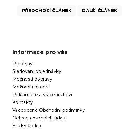
PŘEDCHOZÍ ČLÁNEK
DALŠÍ ČLÁNEK
Z
á
p
Informace pro vás
a
t
Prodejny
í
Sledování objednávky
Možnosti dopravy
Možnosti platby
Reklamace a vrácení zboží
Kontakty
Všeobecné Obchodní podmínky
Ochrana osobních údajů
Etický kodex