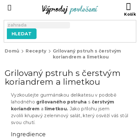
Přejít
NÁ
na
KO
obsah
HLEDAT
Domů
Recepty
Grilovaný pstruh s čerstvým
koriandrem a limetkou
Grilovaný pstruh s čerstvým
koriandrem a limetkou
Vyzkoušejte gurmánskou delikatesu v podobě
lahodného
grilovaného pstruha
s
čerstvým
koriandrem
a
limetkou.
Jako přílohu jsem
zvolili křupavý zeleninový salát, který osvěží váš stůl
svou chutí.
Ingredience