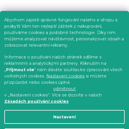
Praktické informace
Abychom zajistili správné fungování našeho e-shopu a
Kariéra
poskytli Vám ten nejlepší zážitek z nakupování,
používáme cookies a podobné technologie. Díky nim
Poptávky a B2B spolupráce
můžeme analyzovat návštěvnost, personalizovat obsah a
zobrazovat relevantní reklamy.
Proč se u nás registrovat?
Věrnostní program - Sleva až 10 %
Informace o používání našich stránek sdílíme s
reklamními a analytickými partnery. Kliknutím na
Návody
„
Přijmout vše
“ nám dáváte souhlas ke zpracování všech
Tabulky velikostí
volitelných cookies.
Nastavení cookies
si můžete
přizpůsobit nebo cookies úplně
Blog
odmítnout
v „Nastavení cookies“. Více se dozvíte v našich
Zásadách používání cookies
Vytvořil Shoptet Premium
Nastavení