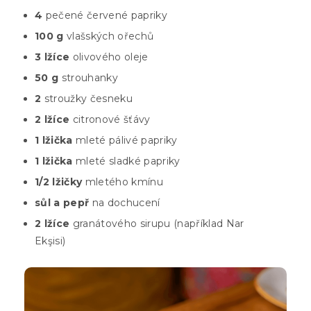
4
pečené červené papriky
100 g
vlašských ořechů
3 lžíce
olivového oleje
50 g
strouhanky
2
stroužky česneku
2 lžíce
citronové šťávy
1 lžička
mleté pálivé papriky
1 lžička
mleté sladké papriky
1/2 lžičky
mletého kmínu
sůl a pepř
na dochucení
2 lžíce
granátového sirupu (například Nar
Ekşisi)