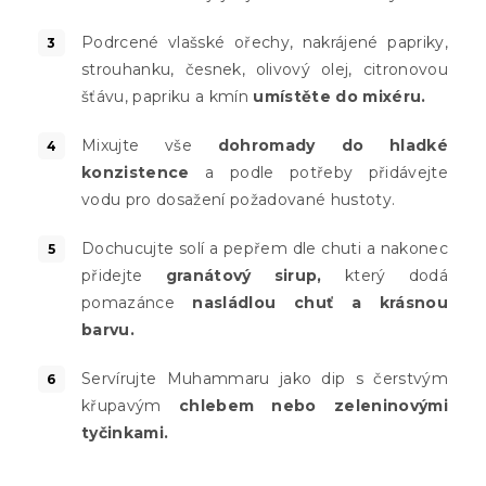
Podrcené vlašské ořechy, nakrájené papriky,
strouhanku, česnek, olivový olej, citronovou
šťávu, papriku a kmín
umístěte do mixéru.
Mixujte vše
dohromady do hladké
konzistence
a podle potřeby přidávejte
vodu pro dosažení požadované hustoty.
Dochucujte solí a pepřem dle chuti a nakonec
přidejte
granátový sirup,
který dodá
pomazánce
nasládlou chuť a krásnou
barvu.
Servírujte Muhammaru jako dip s čerstvým
křupavým
chlebem nebo zeleninovými
tyčinkami.