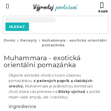
Přejít
NÁ
na
KO
obsah
HLEDAT
Domů
Recepty
Muhammara - exotická orientální
pomazánka
Muhammara - exotická
orientální pomazánka
Objevte exotické chutě s touto úžasnou
pomazánkou
z pečených paprik a vlašských
ořechů.
Muhammara je jedinečnou kombinací
chutí, která vás přenese na
Blízký východ
a potěší
nejen vaše smysly, ale i návštěvy.
Ingredience