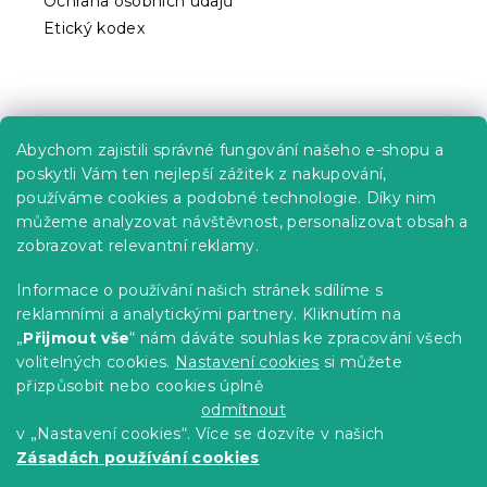
Ochrana osobních údajů
Etický kodex
Praktické informace
Abychom zajistili správné fungování našeho e-shopu a
Kariéra
poskytli Vám ten nejlepší zážitek z nakupování,
používáme cookies a podobné technologie. Díky nim
Poptávky a B2B spolupráce
můžeme analyzovat návštěvnost, personalizovat obsah a
zobrazovat relevantní reklamy.
Proč se u nás registrovat?
Věrnostní program - Sleva až 10 %
Informace o používání našich stránek sdílíme s
reklamními a analytickými partnery. Kliknutím na
Návody
„
Přijmout vše
“ nám dáváte souhlas ke zpracování všech
Tabulky velikostí
volitelných cookies.
Nastavení cookies
si můžete
přizpůsobit nebo cookies úplně
Blog
odmítnout
v „Nastavení cookies“. Více se dozvíte v našich
Zásadách používání cookies