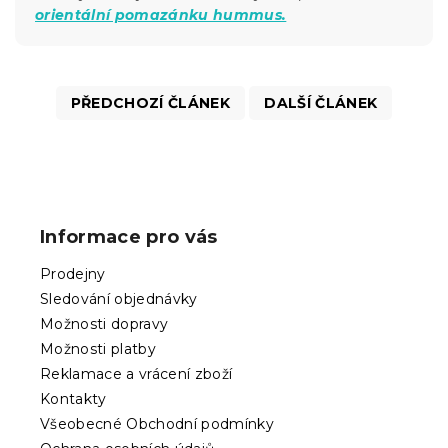
orientální pomazánku hummus.
PŘEDCHOZÍ ČLÁNEK
DALŠÍ ČLÁNEK
Z
á
p
Informace pro vás
a
t
Prodejny
í
Sledování objednávky
Možnosti dopravy
Možnosti platby
Reklamace a vrácení zboží
Kontakty
Všeobecné Obchodní podmínky