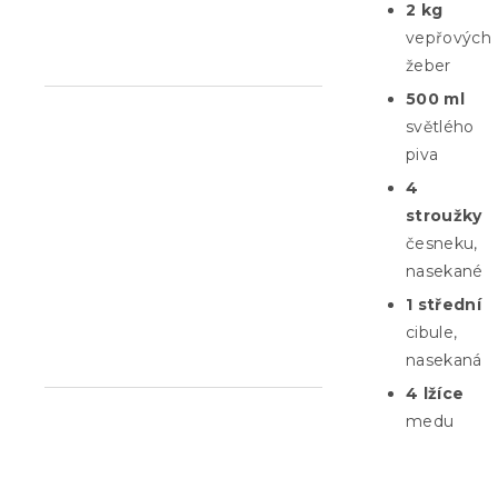
2 kg
n
vepřových
e
žeber
l
500 ml
světlého
piva
4
stroužky
česneku,
nasekané
1 střední
cibule,
nasekaná
4 lžíce
medu