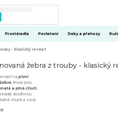
Prostěradla
Povlečení
Deky a přehozy
Ruč
rouby - klasický recept
novaná žebra z trouby - klasický r
recept na
pivní
žebra
, která jsou
vnatá a plná chuti.
arinádě dosáhnou
lné chutě a vůně.
ce