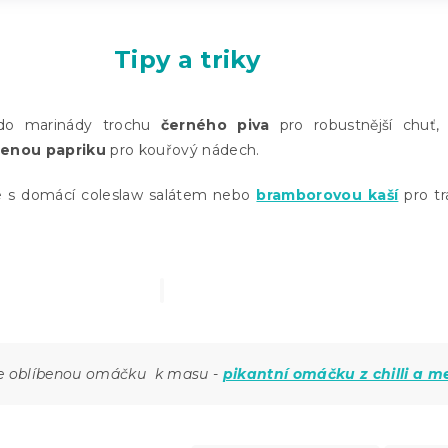
Tipy a triky
 do marinády trochu
černého piva
pro robustnější chuť,
enou papriku
pro kouřový nádech.
e s domácí coleslaw salátem nebo
bramborovou kaší
pro tr
e oblíbenou omáčku k masu -
pikantní omáčku z chilli a m