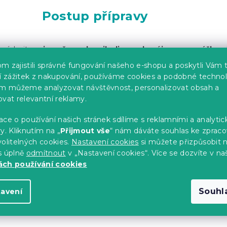
Postup přípravy
smíchejte
pivo, česnek, cibuli, med, sójovou omáčku
,
ůl a pepř, abyste vytvořili marinádu.
m zajistili správné fungování našeho e-shopu a poskytli Vám 
ší zážitek z nakupování, používáme cookies a podobné technol
žte do nádoby s marinádou, pořádně je obalte a nechte
mari
im můžeme analyzovat návštěvnost, personalizovat obsah a
4 hodiny
, ideálně přes noc pro dosažení výrazné chuti.
ovat relevantní reklamy.
ce o používání našich stránek sdílíme s reklamními a analyti
jte
troubu na
180 °C
. Marinovaná žebra položte na pl
y. Kliknutím na „
Přijmout vše
“ nám dáváte souhlas ke zpraco
alobalem.
olitelných cookies.
Nastavení cookies
si můžete přizpůsobit 
s úplně
odmítnout
v „Nastavení cookies“. Více se dozvíte v na
ruba 2 hodiny
, občas je podlévejte zbylou marinádou. Posl
ch používání cookies
můžete péct odkrytá, aby měla
křupavou kůrku.
Souhl
te teplé s
oblíbenou přílohou
a klidně i oblíbenou gril
tavení