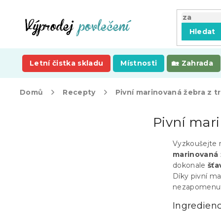
Přejít
na
obsah
Hledat
Letní čistka skladu
Místnosti
Zahrada
Domů
Recepty
Pivní marinovaná žebra z t
P
Pivní mari
o
s
t
Vyzkoušejte 
r
marinovaná 
a
dokonale
šťa
n
Díky pivní m
n
nezapomenute
í
Ingredien
p
a