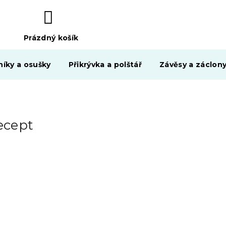
Prázdný košík
NÁKUPNÍ
KOŠÍK
níky a osušky
Přikrývka a polštář
Závěsy a záclon
ecept