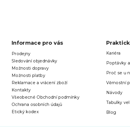
Z
á
p
Informace pro vás
Praktic
a
t
Kariéra
Prodejny
í
Sledování objednávky
Poptávky a
Možnosti dopravy
Proč se u n
Možnosti platby
Reklamace a vrácení zboží
Věrnostní 
Kontakty
Návody
Všeobecné Obchodní podmínky
Tabulky vel
Ochrana osobních údajů
Etický kodex
Blog