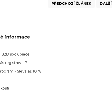
PŘEDCHOZÍ ČLÁNEK
DALŠÍ
ké informace
 B2B spolupráce
ás registrovat?
program - Sleva až 10 %
ikostí