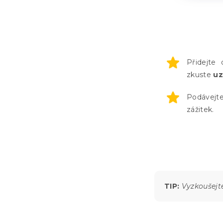
Přidejte
zkuste
uz
Podávejt
zážitek.
TIP:
Vyzkoušejt