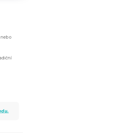
 nebo
adiční
edu.