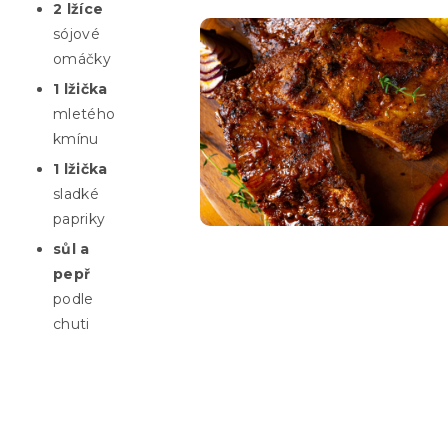
2 lžíce
sójové
omáčky
1 lžička
mletého
kmínu
1 lžička
sladké
papriky
sůl a
pepř
podle
chuti