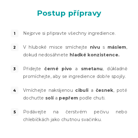
Postup přípravy
Nejprve si připravte všechny ingredience.
V hluboké misce smíchejte
nivu
s
máslem
,
dokud nedosáhnete
hladké konzistence.
Přidejte
černé pivo
a
smetanu
, důkladně
promíchejte, aby se ingredience dobře spojily.
Vmíchejte nakrájenou
cibuli
a
česnek
, poté
dochuťte
solí
a
pepřem
podle chuti.
Podávejte na čerstvém pečivu nebo
chlebíčkách jako chutnou svačinku.