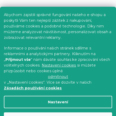
Praktické informace
Abychom zajistili správné fungování našeho e-shopu a
Kariéra
poskytli Vám ten nejlepší zážitek z nakupování,
používáme cookies a podobné technologie. Díky nim
Poptávky a B2B spolupráce
můžeme analyzovat návštěvnost, personalizovat obsah a
zobrazovat relevantní reklamy.
Proč se u nás registrovat?
Věrnostní program - Sleva až 10 %
Informace o používání našich stránek sdílíme s
reklamními a analytickými partnery. Kliknutím na
Návody
„
Přijmout vše
“ nám dáváte souhlas ke zpracování všech
Tabulky velikostí
volitelných cookies.
Nastavení cookies
si můžete
přizpůsobit nebo cookies úplně
Blog
odmítnout
v „Nastavení cookies“. Více se dozvíte v našich
Zásadách používání cookies
Vytvořil Shoptet Premium
Nastavení
Copyright 2026
Výprodej povlečení
. Všechna