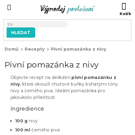
Přejít
NÁ
na
KO
obsah
HLEDAT
Domů
Recepty
Pivní pomazánka z nivy
Pivní pomazánka z nivy
Objevte recept na delikátní
pivní pomazánku z
nivy
, která okouzlí chuťové buňky bohatými tóny
nivy a černého piva. Ideální pomazánka pro
jakoukoliv příležitost.
Ingredience
100 g
nivy
100 ml
černého piva