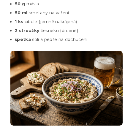
50 g
másla
50 ml
smetany na vaření
1 ks
cibule (jemně nakrájená)
2 stroužky
česneku (drcené)
špetka
soli a pepře na dochucení