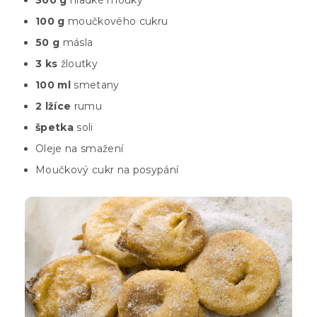
300 g
hladké mouky
100 g
moučkového cukru
50 g
másla
3 ks
žloutky
100 ml
smetany
2 lžíce
rumu
špetka
soli
Oleje na smažení
Moučkový cukr na posypání