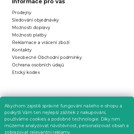
Informace pro vás
a
t
Prodejny
í
Sledování objednávky
Možnosti dopravy
Možnosti platby
Reklamace a vrácení zboží
Kontakty
Všeobecné Obchodní podmínky
Ochrana osobních údajů
Etický kodex
Praktické informace
Abychom zajistili správné fungování našeho e-shopu a
Kariéra
poskytli Vám ten nejlepší zážitek z nakupování,
používáme cookies a podobné technologie. Díky nim
Poptávky a B2B spolupráce
můžeme analyzovat návštěvnost, personalizovat obsah a
zobrazovat relevantní reklamy.
Proč se u nás registrovat?