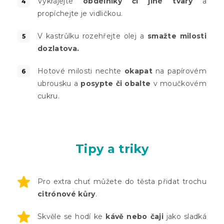
Vykrájejte
obdélníky či jiné tvary
a
propíchejte je vidličkou.
V kastrůlku rozehřejte olej a
smažte milosti
dozlatova.
Hotové milosti nechte
okapat
na papírovém
ubrousku a
posypte či obalte
v moučkovém
cukru.
Tipy a triky
Pro extra chuť můžete do těsta přidat trochu
citrónové kůry
.
Skvěle se hodí ke
kávě nebo čaji
jako sladká