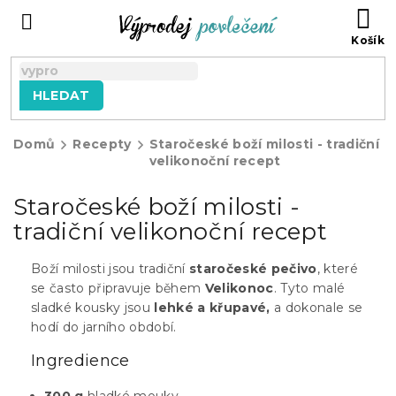
Přejít
NÁ
na
KO
obsah
HLEDAT
Domů
Recepty
Staročeské boží milosti - tradiční
velikonoční recept
Staročeské boží milosti -
tradiční velikonoční recept
Boží milosti jsou tradiční
staročeské pečivo
, které
se často připravuje během
Velikonoc
. Tyto malé
sladké kousky jsou
lehké a křupavé,
a dokonale se
hodí do jarního období.
Ingredience