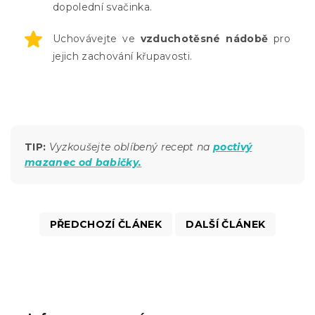
dopolední svačinka.
Uchovávejte ve
vzduchotěsné nádobě
pro
jejich zachování křupavosti.
TIP:
Vyzkoušejt
e oblíbený recept na
poctivý
mazanec od babičky.
PŘEDCHOZÍ ČLÁNEK
DALŠÍ ČLÁNEK
Z
á
p