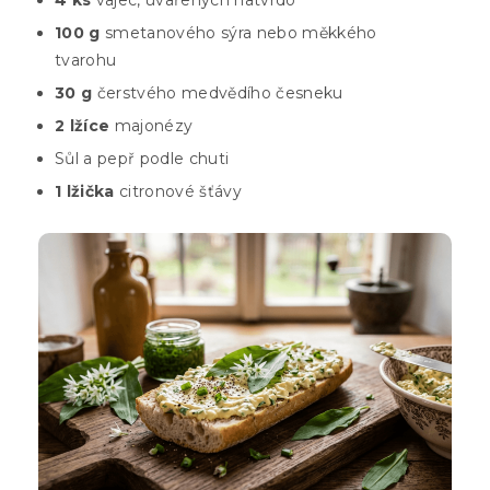
4 ks
vajec, uvařených natvrdo
100 g
smetanového sýra nebo měkkého
tvarohu
30 g
čerstvého medvědího česneku
2 lžíce
majonézy
Sůl a pepř podle chuti
1 lžička
citronové šťávy