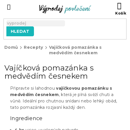
Přejít
NÁ
na
KO
obsah
HLEDAT
Domů
Recepty
Vajíčková pomazánka s
medvědím česnekem
Vajíčková pomazánka s
medvědím česnekem
Připravte si lahodnou
vajíčkovou pomazánku s
medvědím česnekem
, která je plná svěží chuti a
vůně. Ideální pro chutnou snídani nebo lehký oběd,
tato pomazánka rozjasní každý den.
Ingredience