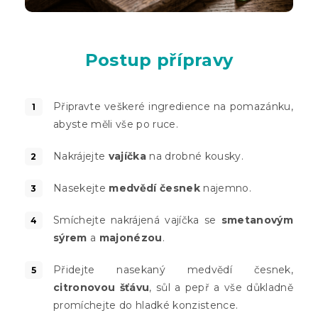
Postup přípravy
Připravte veškeré ingredience na pomazánku,
abyste měli vše po ruce.
Nakrájejte
vajíčka
na drobné kousky.
Nasekejte
medvědí česnek
najemno.
Smíchejte nakrájená vajíčka se
smetanovým
sýrem
a
majonézou
.
Přidejte nasekaný medvědí česnek,
citronovou šťávu
, sůl a pepř a vše důkladně
promíchejte do hladké konzistence.