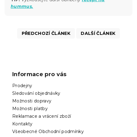
hummus.
PŘEDCHOZÍ ČLÁNEK
DALŠÍ ČLÁNEK
Z
á
p
Informace pro vás
a
t
Prodejny
í
Sledování objednávky
Možnosti dopravy
Možnosti platby
Reklamace a vrácení zboží
Kontakty
Všeobecné Obchodní podmínky