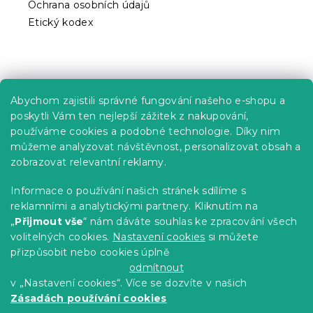
Ochrana osobních údajů
Etický kodex
Praktické informace
Abychom zajistili správné fungování našeho e-shopu a
Kariéra
poskytli Vám ten nejlepší zážitek z nakupování,
používáme cookies a podobné technologie. Díky nim
Poptávky a B2B spolupráce
můžeme analyzovat návštěvnost, personalizovat obsah a
zobrazovat relevantní reklamy.
Proč se u nás registrovat?
Věrnostní program - Sleva až 10 %
Informace o používání našich stránek sdílíme s
reklamními a analytickými partnery. Kliknutím na
Návody
„
Přijmout vše
“ nám dáváte souhlas ke zpracování všech
Tabulky velikostí
volitelných cookies.
Nastavení cookies
si můžete
přizpůsobit nebo cookies úplně
Blog
odmítnout
v „Nastavení cookies“. Více se dozvíte v našich
Zásadách používání cookies