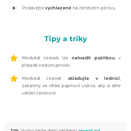
Podávejte
vychlazené
na čerstvém pečivu.
Tipy a triky
Medvědí česnek lze
nahradit pažitkou
v
případě nedostupnosti.
Medvědí česnek
skladujte v lednici
,
zabalený ve vlhké papírové utěrce, aby si déle
udržel čerstvost.
TIP:
Vyzkoušejte další oblíbený
recept na