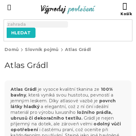
Přejít
NÁ
na
KO
obsah
HLEDAT
Domů
Slovník pojmů
Atlas Grádl
Atlas Grádl
Atlas Grádl
je vysoce kvalitní tkanina ze
100%
bavlny
, která vyniká svou hustotou, pevností a
jemným leskem. Díky atlasové vazbě je
povrch
látky hladký
a elegantní, což z ní činí ideální
materiál pro výrobu luxusního
ložního prádla,
ubrusů či dekoračního textilu.
Grádl je nejen
příjemný na dotek, ale zároveň velmi
odolný vůči
opotřebení
i častému praní, což oceníte při
každodenním používání. Stejně jako jiné bavlněné