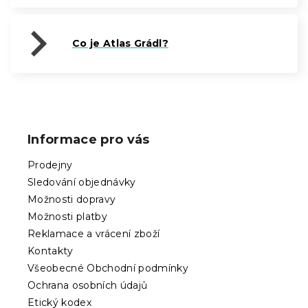
Co je Atlas Grádl?
Z
á
p
Informace pro vás
a
t
Prodejny
í
Sledování objednávky
Možnosti dopravy
Možnosti platby
Reklamace a vrácení zboží
Kontakty
Všeobecné Obchodní podmínky
Ochrana osobních údajů
Etický kodex