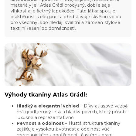
materiály je i Atlas Grádl prodyšný, dobře saje
vlhkost a je šetrný k pokožce. Tato látka spojuje
praktičnost s elegancí a představuje skvělou volbu
pro všechny, kdo hledají kvalitní a zároveň stylové
textilní řešení do domácnosti.
Výhody tkaniny Atlas Grádl:
Hladký a elegantní vzhled
– Díky atlasové vazbě
má grádl jemný lesk a hladký povrch, který působí
luxusně a reprezentativně.
Pevnost a odolnost
– Hustá struktura tkaniny
zajišťuje vysokou životnost a odolnost vůči
mechanickému opotřebení i častému praní.