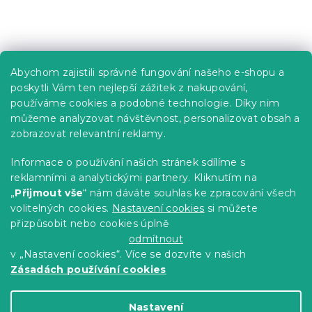
Praktické informace
Abychom zajistili správné fungování našeho e-shopu a
Kariéra
poskytli Vám ten nejlepší zážitek z nakupování,
používáme cookies a podobné technologie. Díky nim
Poptávky a B2B spolupráce
můžeme analyzovat návštěvnost, personalizovat obsah a
Proč se u nás registrovat?
zobrazovat relevantní reklamy.
Věrnostní program - Sleva až 10 %
Informace o používání našich stránek sdílíme s
reklamními a analytickými partnery. Kliknutím na
Návody
„
Přijmout vše
“ nám dáváte souhlas ke zpracování všech
Tabulky velikostí
volitelných cookies.
Nastavení cookies
si můžete
přizpůsobit nebo cookies úplně
Blog
odmítnout
v „Nastavení cookies“. Více se dozvíte v našich
Zásadách používání cookies
Vytvořil Shoptet Premium
Nastavení