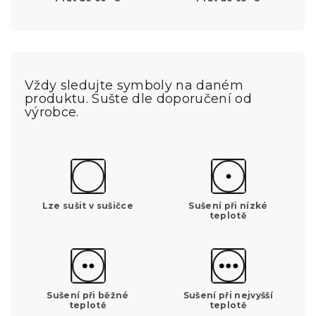
Vždy sledujte symboly na daném
produktu. Sušte dle doporučení od
výrobce.
Lze sušit v sušičce
Sušení při nízké
teplotě
Sušení při běžné
Sušení při nejvyšší
teplotě
teplotě