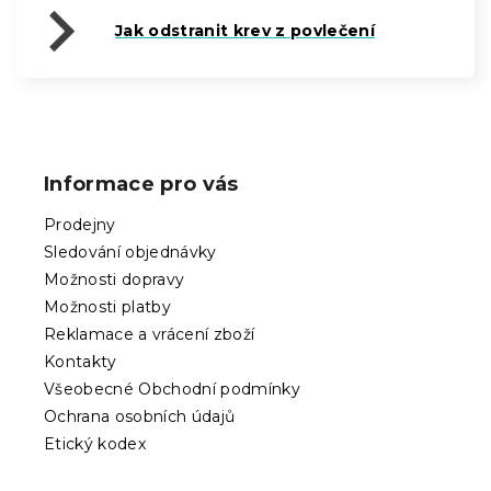
Jak odstranit krev z povlečení
Z
á
p
Informace pro vás
a
t
Prodejny
í
Sledování objednávky
Možnosti dopravy
Možnosti platby
Reklamace a vrácení zboží
Kontakty
Všeobecné Obchodní podmínky
Ochrana osobních údajů
Etický kodex