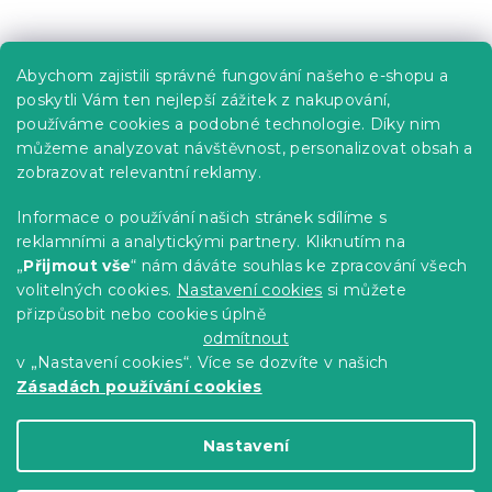
Praktické informace
Abychom zajistili správné fungování našeho e-shopu a
Kariéra
poskytli Vám ten nejlepší zážitek z nakupování,
používáme cookies a podobné technologie. Díky nim
Poptávky a B2B spolupráce
můžeme analyzovat návštěvnost, personalizovat obsah a
Proč se u nás registrovat?
zobrazovat relevantní reklamy.
Věrnostní program - Sleva až 10 %
Informace o používání našich stránek sdílíme s
reklamními a analytickými partnery. Kliknutím na
Návody
„
Přijmout vše
“ nám dáváte souhlas ke zpracování všech
Tabulky velikostí
volitelných cookies.
Nastavení cookies
si můžete
přizpůsobit nebo cookies úplně
Blog
odmítnout
v „Nastavení cookies“. Více se dozvíte v našich
Zásadách používání cookies
Vytvořil Shoptet Premium
Nastavení