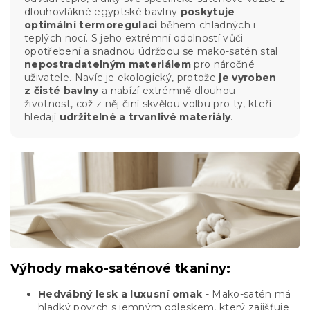
dlouhovlákné egyptské bavlny
poskytuje
optimální termoregulaci
během chladných i
teplých nocí. S jeho extrémní odolností vůči
opotřebení a snadnou údržbou se mako-satén stal
nepostradatelným materiálem
pro náročné
uživatele. Navíc je ekologický, protože
je vyroben
z čisté bavlny
a nabízí extrémně dlouhou
životnost, což z něj činí skvělou volbu pro ty, kteří
hledají
udržitelné a trvanlivé materiály
.
Výhody mako-saténové tkaniny:
Hedvábný lesk a luxusní omak
- Mako-satén má
hladký povrch s jemným odleskem, který zajišťuje