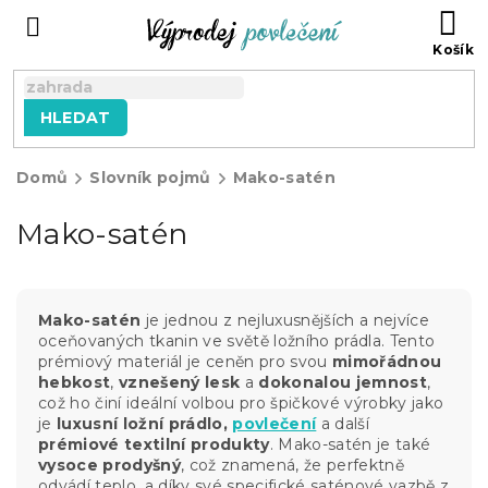
Přejít
NÁ
na
KO
obsah
HLEDAT
Domů
Slovník pojmů
Mako-satén
Mako-satén
Mako-satén
je jednou z nejluxusnějších a nejvíce
oceňovaných tkanin ve světě ložního prádla. Tento
prémiový materiál je ceněn pro svou
mimořádnou
hebkost
,
vznešený lesk
a
dokonalou jemnost
,
což ho činí ideální volbou pro špičkové výrobky jako
je
luxusní ložní prádlo,
povlečení
a další
prémiové textilní produkty
. Mako-satén je také
vysoce prodyšný
, což znamená, že perfektně
odvádí teplo, a díky své specifické saténové vazbě z