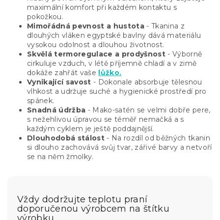
maximální komfort při každém kontaktu s
pokožkou.
Mimořádná pevnost a hustota
- Tkanina z
dlouhých vláken egyptské bavlny dává materiálu
vysokou odolnost a dlouhou životnost.
Skvělá termoregulace a prodyšnost
- Výborně
cirkuluje vzduch, v létě příjemně chladí a v zimě
dokáže zahřát vaše
lůžko.
Vynikající savost
- Dokonale absorbuje tělesnou
vlhkost a udržuje suché a hygienické prostředí pro
spánek.
Snadná údržba
- Mako-satén se velmi dobře pere,
s nežehlivou úpravou se téměř nemačká a s
každým cyklem je ještě poddajnější.
Dlouhodobá stálost
- Na rozdíl od běžných tkanin
si dlouho zachovává svůj tvar, zářivé barvy a netvoří
se na něm žmolky.
Vždy dodržujte teplotu praní
doporučenou výrobcem na štítku
výrobku.