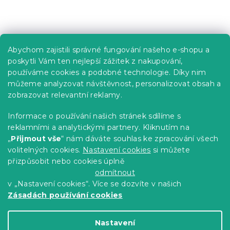
Praktické informace
Abychom zajistili správné fungování našeho e-shopu a
Kariéra
poskytli Vám ten nejlepší zážitek z nakupování,
používáme cookies a podobné technologie. Díky nim
Poptávky a B2B spolupráce
můžeme analyzovat návštěvnost, personalizovat obsah a
Proč se u nás registrovat?
zobrazovat relevantní reklamy.
Věrnostní program - Sleva až 10 %
Informace o používání našich stránek sdílíme s
reklamními a analytickými partnery. Kliknutím na
Návody
„
Přijmout vše
“ nám dáváte souhlas ke zpracování všech
Tabulky velikostí
volitelných cookies.
Nastavení cookies
si můžete
přizpůsobit nebo cookies úplně
Blog
odmítnout
v „Nastavení cookies“. Více se dozvíte v našich
Zásadách používání cookies
Vytvořil Shoptet Premium
Nastavení