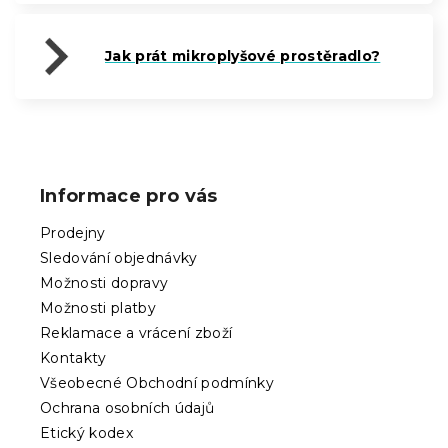
Jak prát mikroplyšové prostěradlo?
Z
á
p
Informace pro vás
a
t
Prodejny
í
Sledování objednávky
Možnosti dopravy
Možnosti platby
Reklamace a vrácení zboží
Kontakty
Všeobecné Obchodní podmínky
Ochrana osobních údajů
Etický kodex