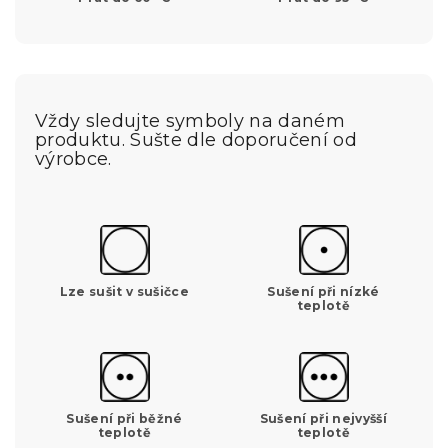
Vždy sledujte symboly na daném
produktu. Sušte dle doporučení od
výrobce.
Lze sušit v sušičce
Sušení při nízké
teplotě
Sušení při běžné
Sušení při nejvyšší
teplotě
teplotě