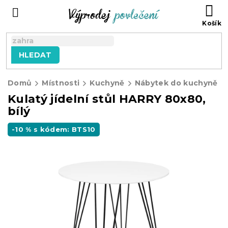
Přejít
NÁ
na
KO
obsah
HLEDAT
Domů
Místnosti
Kuchyně
Nábytek do kuchyně
Kulatý jídelní stůl HARRY 80x80,
bílý
-10 % s kódem: BTS10