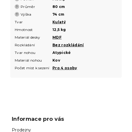
Průměr
80 cm
?
Výška
74 cm
?
Tvar
Kulatý
Hmotnost
12,5 kg
Materiál desky
MDF
Rozkládání
Bez rozkládání
Tvar nohou
Atypické
Materiál nohou
Kov
Počet míst k sezení
Pro 4 osoby
Z
á
p
Informace pro vás
a
t
Prodejny