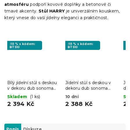
atmosféru
podpoří kovové doplňky a betonové či
tmavé akcenty.
Stůl HARRY
je univerzálním kouskem,
který vnese do vaší jídelny eleganci a praktičnost.
-10 % s kódem:
-10 % s kódem:
-1
BTS10
BTS10
BT
Bílý jídelní stůl s deskou
Jídelní stůl s deskou v
Jíd
v dekoru dub sonoma
dekoru dub sonoma
de
MADO 120x80
UMEKO 120x80
80
Skladem
(1 ks)
10 dní
Sk
2 394 Kč
2 388 Kč
2 
Popis
Diskuze