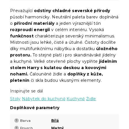
Převažující
odstíny chladné severské přírody
působí harmonicky. Neutrální paleta barev doplněná
o
přírodní materiály
a jeden výraznější tón
rozproudí energii
v celém interiéru. Vysoká
funkčnost
charakterizuje severský minimalismus.
Místnosti jsou lehké, čisté a útulné. Čistoty docílíte
díky multifunkčnímu nábytku a dostatku
úložného
prostoru.
To stejné platí i pro skandinávské jídelny
a kuchyně. Velké otevřené plochy vyplňte
jídelním
stolem Harry s kulatou deskou a kovovými
nohami.
Čalouněné židle a
doplňky z kůže,
pletenin
či skla budou vkusnými elementy.
Inspirujte se dál
Stoly
Nábytek do kuchyně
Kuchyně
Židle
Doplňkové parametry
Barva
Bílá
?
Povrch
Matný
?