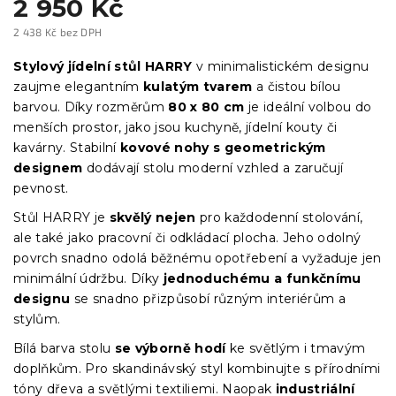
2 950 Kč
2 438 Kč bez DPH
Měrná
cena:
Stylový jídelní stůl HARRY
v minimalistickém designu
zaujme elegantním
kulatým tvarem
a čistou bílou
barvou. Díky rozměrům
80 x 80 cm
je ideální volbou do
menších prostor, jako jsou kuchyně, jídelní kouty či
kavárny. Stabilní
kovové nohy s geometrickým
designem
dodávají stolu moderní vzhled a zaručují
pevnost.
Stůl HARRY je
skvělý nejen
pro každodenní stolování,
ale také jako pracovní či odkládací plocha. Jeho odolný
povrch snadno odolá běžnému opotřebení a vyžaduje jen
minimální údržbu. Díky
jednoduchému a funkčnímu
designu
se snadno přizpůsobí různým interiérům a
stylům.
Bílá barva stolu
se výborně hodí
ke světlým i tmavým
doplňkům. Pro skandinávský styl kombinujte s přírodními
tóny dřeva a světlými textiliemi. Naopak
industriální