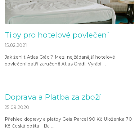
l
á
n
k
ů
Tipy pro hotelové povlečení
15.02.2021
Jak žehlit Atlas Grádl? Mezi nejžádanější hotelové
povlečení patří zaručeně Atlas Grádl. Vyrábí ...
Doprava a Platba za zboží
25.09.2020
Přehled dopravy a platby Geis Parcel 90 Kč Uloženka 70
Kč Česká pošta - Bal...