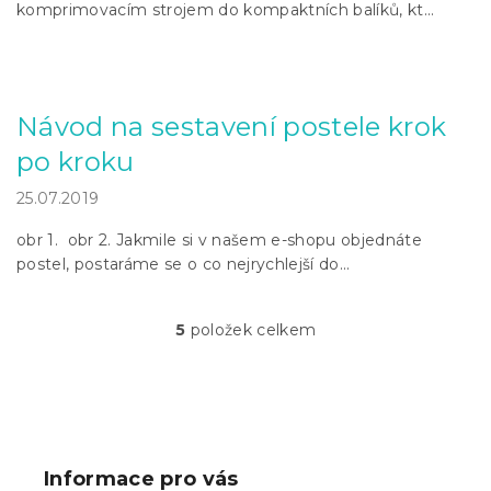
komprimovacím strojem do kompaktních balíků, kt...
Návod na sestavení postele krok
po kroku
25.07.2019
obr 1. obr 2. Jakmile si v našem e-shopu objednáte
postel, postaráme se o co nejrychlejší do...
5
položek celkem
O
v
l
á
Z
d
á
a
p
c
Informace pro vás
í
a