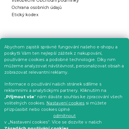
Všeobecné Obchodní podmínky
Ochrana osobních údajů
Etický kodex
Praktické informace
Abychom zajistili správné fungování našeho e-shopu a
Kariéra
poskytli Vám ten nejlepší zážitek z nakupování,
používáme cookies a podobné technologie. Díky nim
Poptávky a B2B spolupráce
můžeme analyzovat návštěvnost, personalizovat obsah a
Proč se u nás registrovat?
zobrazovat relevantní reklamy.
Věrnostní program - Sleva až 10 %
Informace o používání našich stránek sdílíme s
reklamními a analytickými partnery. Kliknutím na
Návody
„
Přijmout vše
“ nám dáváte souhlas ke zpracování všech
Tabulky velikostí
volitelných cookies.
Nastavení cookies
si můžete
přizpůsobit nebo cookies úplně
Blog
odmítnout
v „Nastavení cookies“. Více se dozvíte v našich
Zásadách používání cookies