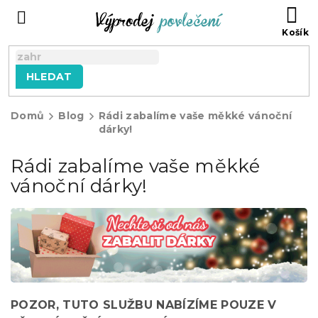
Přejít
NÁ
na
KO
obsah
HLEDAT
Domů
Blog
Rádi zabalíme vaše měkké vánoční
dárky!
Rádi zabalíme vaše měkké
vánoční dárky!
POZOR, TUTO SLUŽBU NABÍZÍME POUZE V