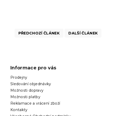
PŘEDCHOZÍ ČLÁNEK
DALŠÍ ČLÁNEK
Z
á
p
Informace pro vás
a
t
Prodejny
í
Sledování objednávky
Možnosti dopravy
Možnosti platby
Reklamace a vrácení zboží
Kontakty