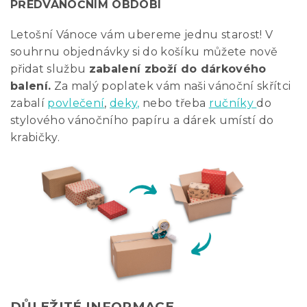
PŘEDVÁNOČNÍM OBDOBÍ
Letošní Vánoce vám ubereme jednu starost! V
souhrnu objednávky si do košíku můžete nově
přidat službu
zabalení zboží do dárkového
balení.
Za malý poplatek vám naši vánoční skřítci
zabalí
povlečení
,
deky,
nebo třeba
ručníky
do
stylového vánočního papíru a dárek umístí do
krabičky.
DŮLEŽITÉ INFORMACE