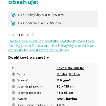
obsahuje:
1 ks
přikrývky
90 x 135 cm
1 ks
polštáře
45 x 65 cm
Inspirujte se dál
Dětské povlečení do postýlky
Dětský bytový textil
Dětský pokoj
Ponča pro děti
Přikrývky s polštářem
do postýlky
Prostěradla do postýlky
Doplňkové parametry
Cena
Levné do 300 Kč
Barva
Modrá
,
Hnědá
?
Gramáž
130 g/m2
?
Rozměr přikrývky
90 x 135 cm
?
Rozměr polštáře
45 x 65 cm
?
Materiál
100% bavlna
?
Doporučená teplota praní
40 °C
?