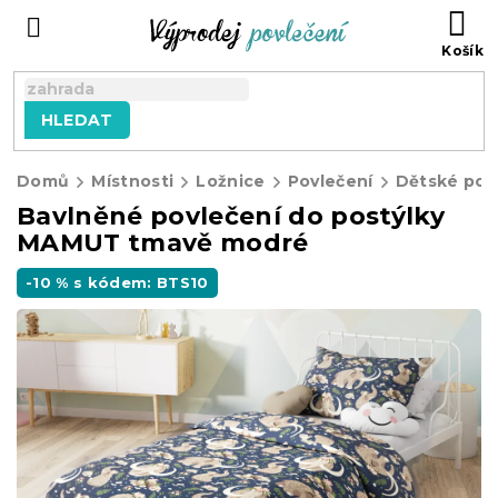
Přejít
NÁ
na
KO
obsah
HLEDAT
Domů
Místnosti
Ložnice
Povlečení
Dětské pov
Bavlněné povlečení do postýlky
MAMUT tmavě modré
-10 % s kódem: BTS10