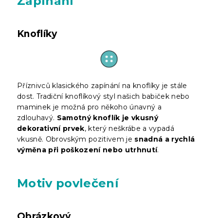
Zapínání
Knoflíky
Příznivců klasického zapínání na knoflíky je stále
dost. Tradiční knoflíkový styl našich babiček nebo
maminek je možná pro někoho únavný a
zdlouhavý.
Samotný knoflík je vkusný
dekorativní prvek
, který neškrábe a vypadá
vkusně. Obrovským pozitivem je
snadná a rychlá
výměna při poškození nebo utrhnutí
.
Motiv povlečení
Obrázkový