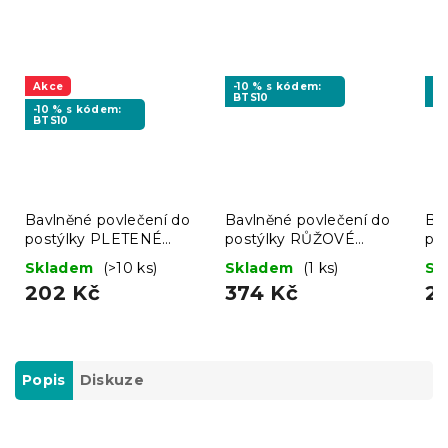
Akce
-10 % s kódem:
-1
BTS10
BT
-10 % s kódem:
BTS10
Bavlněné povlečení do
Bavlněné povlečení do
Ba
postýlky PLETENÉ
postýlky RŮŽOVÉ
po
ZEBRY hnědé
KOSATKY bílé
LO
Skladem
(>10 ks)
Skladem
(1 ks)
Sk
202 Kč
374 Kč
2
Popis
Diskuze