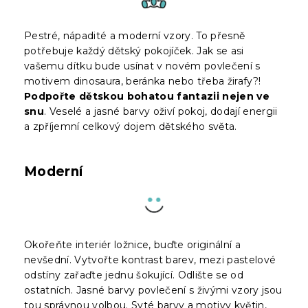
Pestré, nápadité a moderní vzory. To přesně
potřebuje každý dětský pokojíček. Jak se asi
vašemu dítku bude usínat v novém povlečení s
motivem dinosaura, beránka nebo třeba žirafy?!
Podpořte dětskou bohatou fantazii nejen ve
snu
. Veselé a jasné barvy oživí pokoj, dodají energii
a zpříjemní celkový dojem dětského světa.
Moderní
Okořeňte interiér ložnice, buďte originální a
nevšední. Vytvořte kontrast barev, mezi pastelové
odstíny zařaďte jednu šokující. Odlište se od
ostatních. Jasné barvy povlečení s živými vzory jsou
tou správnou volbou. Syté barvy a motivy květin,