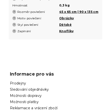
Hmotnost
0,3 kg
Rozměr povlečení
45 x 65 cm | 90 x 135 cm
?
Motiv povlečení
Obrázky
?
Styl povlečení
Dětské
?
Zapínání
Knoflíky
?
Z
á
p
Informace pro vás
a
t
Prodejny
í
Sledování objednávky
Možnosti dopravy
Možnosti platby
Reklamace a vrácení zboží