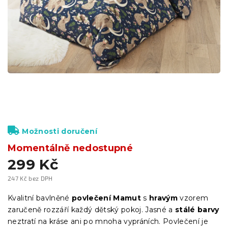
Možnosti doručení
Momentálně nedostupné
299 Kč
247 Kč bez DPH
Měrná
cena:
Kvalitní bavlněné
povlečení Mamut
s
hravým
vzorem
zaručeně rozzáří každý dětský pokoj. Jasné a
stálé barvy
neztratí na kráse ani po mnoha vypráních. Povlečení je