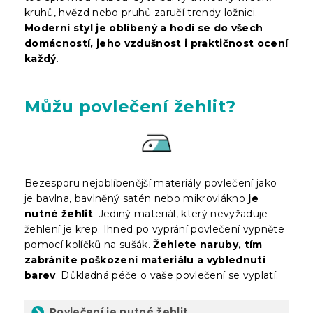
kruhů, hvězd nebo pruhů zaručí trendy ložnici.
Moderní styl je oblíbený a hodí se do všech
domácností, jeho vzdušnost i praktičnost ocení
každý
.
Můžu povlečení žehlit?
Bezesporu nejoblíbenější materiály povlečení jako
je bavlna, bavlněný satén nebo mikrovlákno
je
nutné žehlit
. Jediný materiál, který nevyžaduje
žehlení je krep. Ihned po vyprání povlečení vypněte
pomocí kolíčků na sušák.
Žehlete naruby, tím
zabráníte poškození materiálu a vyblednutí
barev
. Důkladná péče o vaše povlečení se vyplatí.
Povlečení je nutné žehlit