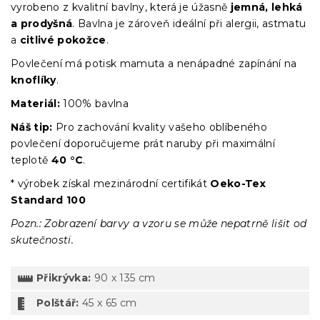
vyrobeno z kvalitní bavlny, která je úžasně
jemná, lehká
a prodyšná
. Bavlna je zároveň ideální při alergii, astmatu
a
citlivé pokožce
.
Povlečení má potisk mamuta a nenápadné zapínání na
knoflíky
.
Materiál:
100% bavlna
Náš tip:
Pro zachování kvality vašeho oblíbeného
povlečení doporučujeme prát naruby při maximální
teplotě
40 °C
.
* výrobek získal mezinárodní certifikát
Oeko-Tex
Standard 100
Pozn.: Zobrazení barvy a vzoru se může nepatrně lišit od
skutečnosti.
Přikrývka:
90 x 135 cm
Polštář:
45 x 65 cm