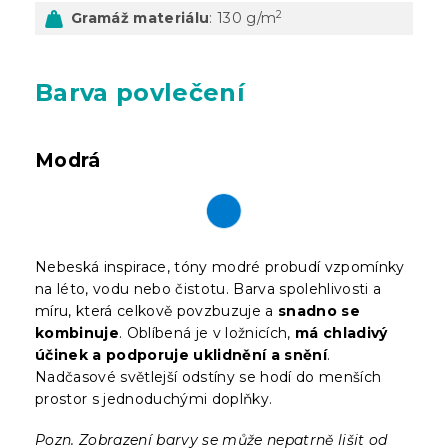
2
Gramáž materiálu
: 130 g/m
Barva povlečení
Modrá
Nebeská inspirace, tóny modré probudí vzpomínky
na léto, vodu nebo čistotu. Barva spolehlivosti a
míru, která celkově povzbuzuje a
snadno se
kombinuje
. Oblíbená je v ložnicích,
má chladivý
účinek a podporuje uklidnění a snění
.
Nadčasové světlejší odstíny se hodí do menších
prostor s jednoduchými doplňky.
Pozn. Zobrazení barvy se může nepatrně lišit od