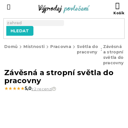
Přejít
NÁ
na
KO
obsah
HLEDAT
Domů
Místnosti
Pracovna
Světla do
Závěsná
pracovny
a stropní
světla do
pracovny
Závěsná a stropní světla do
pracovny
★★★★★
★★★★★
5,0
z 2 recenzí