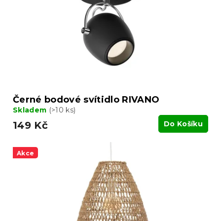
k
r
t
o
ů
d
u
k
t
ů
Černé bodové svítidlo RIVANO
Skladem
(>10 ks)
149 Kč
Do Košíku
Akce