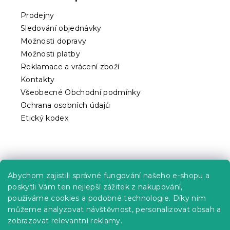
a
t
Prodejny
í
Sledování objednávky
Možnosti dopravy
Možnosti platby
Reklamace a vrácení zboží
Kontakty
Všeobecné Obchodní podmínky
Ochrana osobních údajů
Etický kodex
Praktické informace
Abychom zajistili správné fungování našeho e-shopu a
Kariéra
poskytli Vám ten nejlepší zážitek z nakupování,
používáme cookies a podobné technologie. Díky nim
Poptávky a B2B spolupráce
můžeme analyzovat návštěvnost, personalizovat obsah a
Proč se u nás registrovat?
zobrazovat relevantní reklamy.