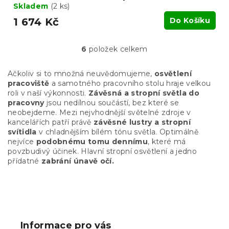
Skladem
(2 ks)
1 674 Kč
Do Košíku
6
položek celkem
O
v
l
Ačkoliv si to množná neuvědomujeme,
osvětlení
á
pracoviště
a samotného pracovního stolu hraje velkou
d
roli v naší výkonnosti.
Závěsná a stropní světla do
a
pracovny
jsou nedílnou součástí, bez které se
c
neobejdeme. Mezi nejvhodnější světelné zdroje v
í
kancelářích patří právě
závěsné lustry a stropní
p
svítidla
v chladnějším bílém tónu světla. Optimálně
r
nejvíce
podobnému tomu dennímu
, které má
v
povzbudivý účinek. Hlavní stropní osvětlení a jedno
k
přídatné
zabrání únavě očí.
y
v
ý
Z
p
á
i
p
s
Informace pro vás
u