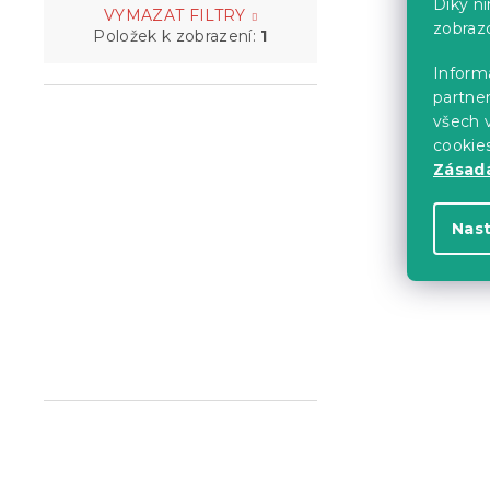
Díky n
VYMAZAT FILTRY
zobraz
Položek k zobrazení:
1
Informa
partner
všech v
cookie
Zásadá
Nas