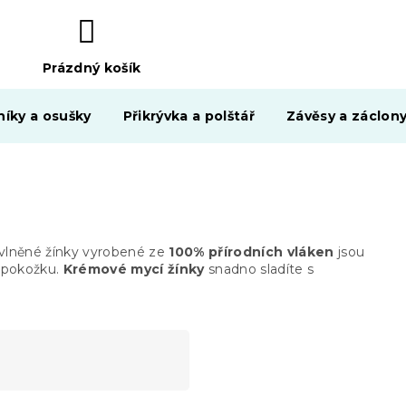
Prázdný košík
NÁKUPNÍ
KOŠÍK
níky a osušky
Přikrývka a polštář
Závěsy a záclon
vlněné žínky vyrobené ze
100% přírodních vláken
jsou
u pokožku.
Krémové mycí žínky
snadno sladíte s