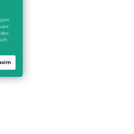
ckými
vání
nebo
šich
asím