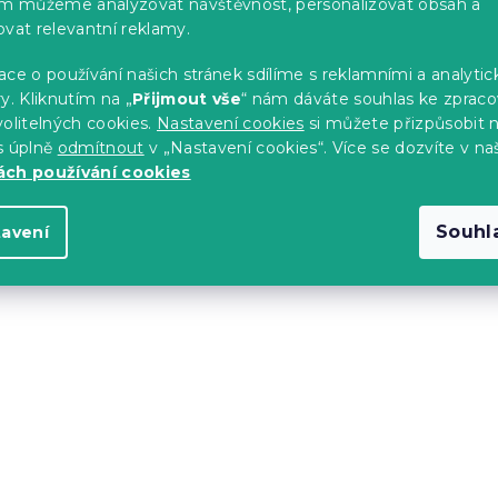
im můžeme analyzovat návštěvnost, personalizovat obsah a
á
d
ovat relevantní reklamy.
a
c
ce o používání našich stránek sdílíme s reklamními a analyti
í
y. Kliknutím na „
Přijmout vše
“ nám dáváte souhlas ke zpraco
p
olitelných cookies.
Nastavení cookies
si můžete přizpůsobit 
r
s úplně
odmítnout
v „Nastavení cookies“. Více se dozvíte v na
v
ch používání cookies
k
y
v
Souhl
tavení
ý
p
i
s
u