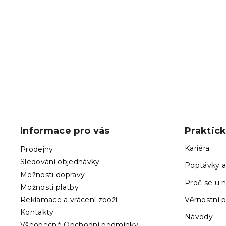
Z
á
p
Informace pro vás
Praktic
a
t
Kariéra
Prodejny
í
Sledování objednávky
Poptávky a
Možnosti dopravy
Proč se u n
Možnosti platby
Reklamace a vrácení zboží
Věrnostní 
Kontakty
Návody
Všeobecné Obchodní podmínky