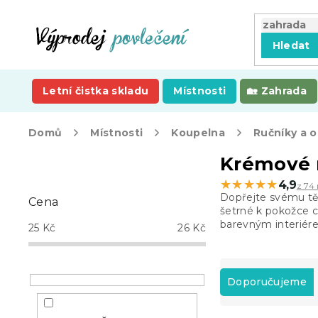
Přejít
na
obsah
Hledat
Letní čistka skladu
Místnosti
Zahrada
Domů
Místnosti
Koupelna
Ručníky a 
P
Krémové 
o
★★★★★
★★★★★
4,9
z 74 
s
Dopřejte svému t
Cena
t
šetrné k pokožce c
r
barevným interiére
25
Kč
26
Kč
a
n
Ř
n
a
Doporučujeme
í
z
p
e
a