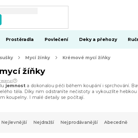
Prostěradla
Povlečení
Deky a přehozy
Ruč
osušky
Mycí žínky
Krémové mycí žíňky
mycí žíňky
recenzí
ělu
jemnost
a dokonalou péči během koupání i sprchování. Ba
elého těla. Díky nim odstraníte nečistoty a vykouzlíte hebko
m koupelny. I malé detaily se počítají.
Nejlevnější
Nejdražší
Nejprodávanější
Abecedně