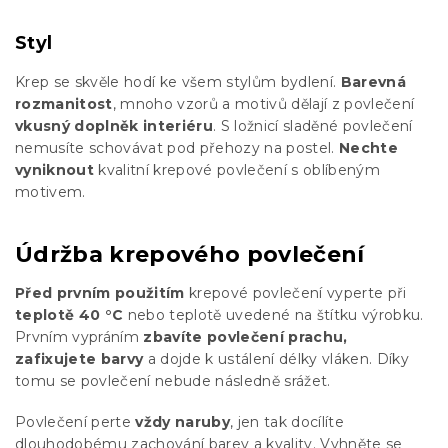
Styl
Krep se skvěle hodí ke všem stylům bydlení.
Barevná
rozmanitost
, mnoho vzorů a motivů dělají z povlečení
vkusný doplněk interiéru
. S ložnicí sladěné povlečení
nemusíte schovávat pod přehozy na postel.
Nechte
vyniknout
kvalitní krepové povlečení s oblíbeným
motivem.
Údržba krepového povlečení
Před prvním použitím
krepové povlečení vyperte při
teplotě 40 °C
nebo teplotě uvedené na štítku výrobku.
Prvním vypráním
zbavíte povlečení prachu,
zafixujete barvy
a dojde k ustálení délky vláken. Díky
tomu se povlečení nebude následně srážet.
Povlečení perte
vždy naruby
, jen tak docílíte
dlouhodobému zachování barev a kvality. Vyhněte se