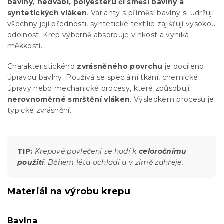
bavlny, hedvábí, polyesteru či směsi bavlny a
syntetických vláken
. Varianty s příměsí bavlny si udržují
všechny její přednosti, syntetické textilie zajišťují vysokou
odolnost. Krep výborně absorbuje vlhkost a vyniká
měkkostí.
Charakteristického
zvrásněného povrchu
je docíleno
úpravou bavlny. Používá se speciální tkaní, chemické
úpravy nebo mechanické procesy, které způsobují
nerovnoměrné smrštění vláken
. Výsledkem procesu je
typické zvrásnění.
TIP:
Krepové povlečení se hodí k
celoročnímu
použití
. Během léta ochladí a v zimě zahřeje.
Materiál na výrobu krepu
Bavlna