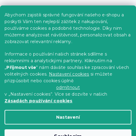
Praktické informace
Abychom zajistili správné fungování našeho e-shopu a
Kariéra
poskytli Vám ten nejlepší zážitek z nakupování,
používáme cookies a podobné technologie. Díky nim
Poptávky a B2B spolupráce
můžeme analyzovat návštěvnost, personalizovat obsah a
Proč se u nás registrovat?
zobrazovat relevantní reklamy.
Věrnostní program - Sleva až 10 %
Informace o používání našich stránek sdílíme s
reklamními a analytickými partnery. Kliknutím na
Návody
„
Přijmout vše
“ nám dáváte souhlas ke zpracování všech
Tabulky velikostí
volitelných cookies.
Nastavení cookies
si můžete
přizpůsobit nebo cookies úplně
Blog
odmítnout
v „Nastavení cookies“. Více se dozvíte v našich
Zásadách používání cookies
Vytvořil Shoptet Premium
Nastavení
Copyright 2026
Výprodej povlečení
. Všechna