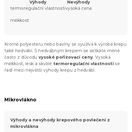
Výhody
Nevýhody
termoregulační vlastnosti
vysoká cena
měkkost
Kromě polyesteru nebo bavlny se využívá k výrobě krepu
také hedvábí. S hedvábným krepem se setkáte méně
často z důvodu
vysoké pořizovací ceny
. Vysoká
měkkost, lesk a skvělé
termoregulační vlastnosti
se
řadí mezi největší výhody krepu z hedvábí.
Mikrovlákno
Výhody a nevýhody krepového povlečení z
mikrovlákna