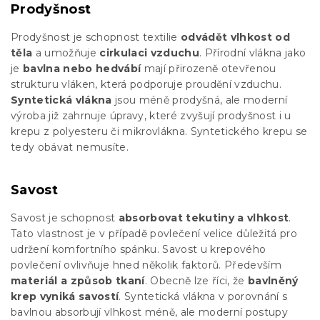
Prodyšnost
Prodyšnost je schopnost textilie
odvádět vlhkost od
těla
a umožňuje
cirkulaci vzduchu
. Přírodní vlákna jako
je
bavlna nebo hedvábí
mají přirozeně otevřenou
strukturu vláken, která podporuje proudění vzduchu.
Syntetická vlákna
jsou méně prodyšná, ale moderní
výroba již zahrnuje úpravy, které zvyšují prodyšnost i u
krepu z polyesteru či mikrovlákna. Syntetického krepu se
tedy obávat nemusíte.
Savost
Savost je schopnost
absorbovat tekutiny a vlhkost
.
Tato vlastnost je v případě povlečení velice důležitá pro
udržení komfortního spánku. Savost u krepového
povlečení ovlivňuje hned několik faktorů. Především
materiál a způsob tkaní
. Obecně lze říci, že
bavlněný
krep vyniká savostí
. Syntetická vlákna v porovnání s
bavlnou absorbují vlhkost méně, ale moderní postupy