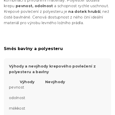
kombinaci s přírodními materiály. Polyester dodává
krepu
pevnost, odolnost
a schopnost rychle uschnout.
Krepové povlečení z polyesteru je
na dotek hrubší
, než
čistě bavlněné. Cenová dostupnost z něho činí ideální
materiál pro výrobu levného ložního prádla.
Směs bavlny a polyesteru
Výhody a nevýhody krepového povlečení z
polyesteru a bavlny
Výhody
Nevýhody
pevnost
odolnost
měkkost