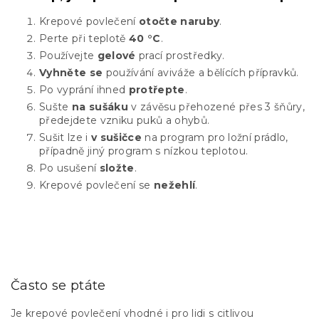
Krepové povlečení
otočte naruby
.
Perte při teplotě
40 °C
.
Používejte
gelové
prací prostředky.
Vyhněte se
používání aviváže a bělících přípravků.
Po vyprání ihned
protřepte
.
Sušte
na sušáku
v závěsu přehozené přes 3 šňůry,
předejdete vzniku puků a ohybů.
Sušit lze i
v sušičce
na program pro ložní prádlo,
případně jiný program s nízkou teplotou.
Po usušení
složte
.
Krepové povlečení se
nežehlí
.
Často se ptáte
Je krepové povlečení vhodné i pro lidi s citlivou