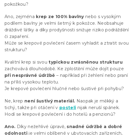
pokožkou?
Ano, zejména
krep ze 100% bavlny
nebo s vysokým
podílem bavlny je velmi šetrný k pokožce. Neobsahuje
dráždivé látky a díky prodyšnosti snižuje riziko podráždění
či zapaření.
Může se krepové povlečení časem vyhladit a ztratit svou
strukturu?
Kvalitní krep si svou
typickou zvrásněnou strukturu
zachovává dlouhodobě. Ke zploštění může dojít pouze
při nesprávné údržbě
– například při žehlení nebo praní
na příliš vysokou teplotu.
Je krepové povlečení hlučné nebo šustivé při pohybu?
Ne, krep
není šustivý materiál.
Naopak je měkký a
tichý, takže při otáčení v
posteli
nijak neruší spánek.
Hodí se krepové povlečení i do hotelů a penzionů?
Ano.
Díky nežehlivé úpravě,
snadné údržbě a dobré
odolnosti
je velmi oblíbené v ubytovacích zařízeních,