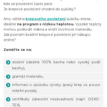
kde se povlečení často pere.
Je krepové povlečení vhodné do sušičky?
Ano, většina
krepového povlečení
sušičku snese,
ideálně
na program s nízkou teplotou.
Vysoké teploty
mohou poškodit vlákna a snížit životnost materiálu.
Jak poznám kvalitní krepové povlečení při nákupu
online?
Zaměřte se na:
složení (ideálně 100% bavlna nebo vysoký podíl
bavlny),
gramáž materiálu,
informaci o způsobu výroby (pravý krep vs. pouze
reliéfní potisk),
certifikáty zdravotní nezávadnosti (např. OEKO-
TEX).