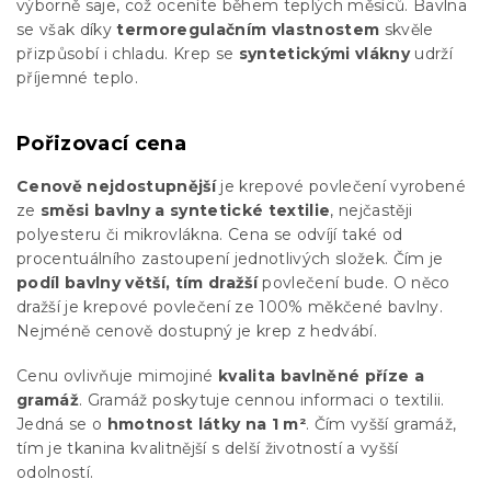
výborně saje, což oceníte během teplých měsíců. Bavlna
se však díky
termoregulačním vlastnostem
skvěle
přizpůsobí i chladu. Krep se
syntetickými vlákny
udrží
příjemné teplo.
Pořizovací cena
Cenově nejdostupnější
je krepové povlečení vyrobené
ze
směsi bavlny a syntetické textilie
, nejčastěji
polyesteru či mikrovlákna. Cena se odvíjí také od
procentuálního zastoupení jednotlivých složek. Čím je
podíl bavlny větší, tím dražší
povlečení bude. O něco
dražší je krepové povlečení ze 100% měkčené bavlny.
Nejméně cenově dostupný je krep z hedvábí.
Cenu ovlivňuje mimojiné
kvalita bavlněné příze a
gramáž
. Gramáž poskytuje cennou informaci o textilii.
Jedná se o
hmotnost látky na 1 m²
. Čím vyšší gramáž,
tím je tkanina kvalitnější s delší životností a vyšší
odolností.