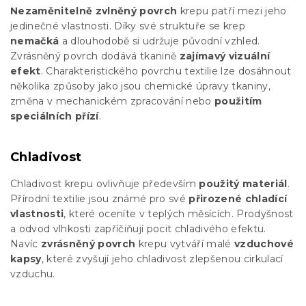
Nezaměnitelně zvlněný povrch
krepu patří mezi jeho
jedinečné vlastnosti. Díky své struktuře se krep
nemačká
a dlouhodobě si udržuje původní vzhled.
Zvrásněný povrch dodává tkanině
zajímavý vizuální
efekt
. Charakteristického povrchu textilie lze dosáhnout
několika způsoby jako jsou chemické úpravy tkaniny,
změna v mechanickém zpracování nebo
použitím
speciálních přízí
.
Chladivost
Chladivost krepu ovlivňuje především
použitý materiál
.
Přírodní textilie jsou známé pro své
přirozené chladící
vlastnosti
, které oceníte v teplých měsících. Prodyšnost
a odvod vlhkosti zapříčiňují pocit chladivého efektu.
Navíc
zvrásněný povrch
krepu vytváří malé
vzduchové
kapsy
, které zvyšují jeho chladivost zlepšenou cirkulací
vzduchu.