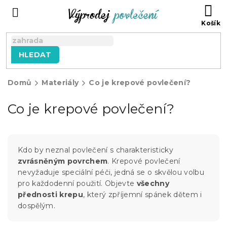
Přejít
NÁ
na
KO
obsah
HLEDAT
Domů
Materiály
Co je krepové povlečení?
Co je krepové povlečení?
Kdo by neznal povlečení s charakteristicky
zvrásněným povrchem
. Krepové povlečení
nevyžaduje speciální péči, jedná se o skvělou volbu
pro každodenní použití. Objevte
všechny
přednosti krepu
, který zpříjemní spánek dětem i
dospělým.