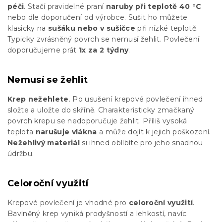
péči
. Stačí pravidelné praní
naruby při teplotě 40 °C
nebo dle doporučení od výrobce. Sušit ho můžete
klasicky na
sušáku nebo v sušičce
při nízké teplotě.
Typicky zvrásněný povrch se nemusí žehlit. Povlečení
doporučujeme prát
1x za 2 týdny
.
Nemusí se žehlit
Krep nežehlete
. Po usušení krepové povlečení ihned
složte a uložte do skříně. Charakteristicky zmačkaný
povrch krepu se nedoporučuje žehlit. Příliš vysoká
teplota
narušuje vlákna
a může dojít k jejich poškození.
Nežehlivý materiál
si ihned oblíbíte pro jeho snadnou
údržbu.
Celoroční využití
Krepové povlečení je vhodné pro
celoroční využití
.
Bavlněný krep vyniká prodyšností a lehkostí, navíc