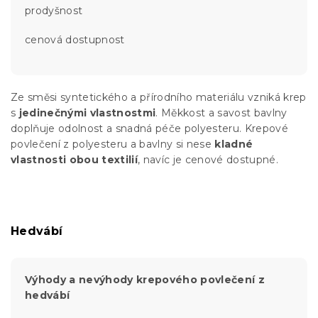
prodyšnost
cenová dostupnost
Ze směsi syntetického a přírodního materiálu vzniká krep
s
jedinečnými vlastnostmi
. Měkkost a savost bavlny
doplňuje odolnost a snadná péče polyesteru. Krepové
povlečení z polyesteru a bavlny si nese
kladné
vlastnosti obou textilií
, navíc je cenové dostupné.
Hedvábí
Výhody a nevýhody krepového povlečení z
hedvábí