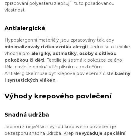
zpracování polyesteru zlepšují i tuto požadovanou
vlastnost.
Antialergické
Hypoalergenní materiály jsou zpracovány tak, aby
minimalizovaly riziko vzniku alergií
. Jedná se o textilie
vhodné pro
alergiky, astmatiky, osoby s citlivou
pokožkou či děti
. Textilie je šetrná k pokožce celého
těla, navíc je odolná vůči plísním a roztočům.
Antialergické může být krepové povlečení z čisté
bavlny
i syntetických vláken
.
Výhody krepového povlečení
Snadná udržba
Jednou z největších výhod krepového povlečení je
bezesporu snadná údržba. Krep
nevyžaduje speciální