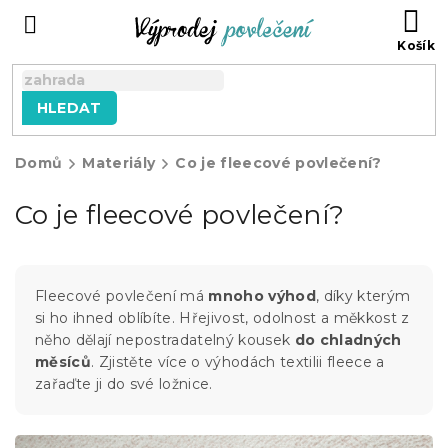
Přejít
NÁ
na
KO
obsah
HLEDAT
Domů
Materiály
Co je fleecové povlečení?
Co je fleecové povlečení?
Fleecové povlečení má
mnoho výhod
, díky kterým
si ho ihned oblíbíte. Hřejivost, odolnost a měkkost z
něho dělají nepostradatelný kousek
do chladných
měsíců
. Zjistěte více o výhodách textilii fleece a
zařaďte ji do své ložnice.