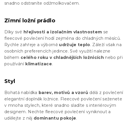
snadno odstraníte odžmolkovačem.
Zimní ložní prádlo
Díky své
hřejivosti a izolačním vlastnostem
se
fleecové povlečení hodí zejména do chladných měsíců.
Rychle zahřeje a výborně
udržuje teplo
. Záleží však na
osobních preferencích jedince. Své využití nalezne
během
celého roku v chladnějších ložnicích
nebo při
používání
klimatizace
.
Styl
Bohatá nabídka
barev, motivů a vzorů
dělá z povlečení
elegantní doplněk ložnice. Fleecové povlečení seženete
v mnoha stylech, které snadno sladíte s interiérovým
designem. Nechte fleecové povlečení vyniknout a
udělejte z něj
dominantu pokoje
.