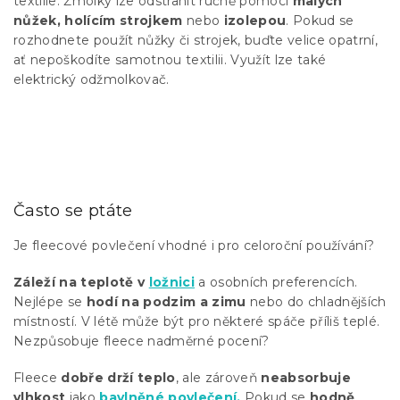
textilie. Žmolky lze odstranit ručně pomocí
malých
nůžek, holícím strojkem
nebo
izolepou
. Pokud se
rozhodnete použít nůžky či strojek, buďte velice opatrní,
ať nepoškodíte samotnou textilii. Využít lze také
elektrický odžmolkovač.
Často se ptáte
Je fleecové povlečení vhodné i pro celoroční používání?
Záleží na teplotě v
ložnici
a osobních preferencích.
Nejlépe se
hodí na podzim a zimu
nebo do chladnějších
místností. V létě může být pro některé spáče příliš teplé.
Nezpůsobuje fleece nadměrné pocení?
Fleece
dobře drží teplo
, ale zároveň
neabsorbuje
vlhkost
jako
bavlněné povlečení.
Pokud se
hodně