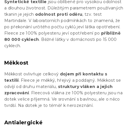
Syntetické textilie
jsou oblíbené pro vysokou odolnost
a dlouhou životnost. Důležitým parametrem používaných
tkanin je jejich
odolnost proti oděru
, tzv. test
Martindale. V laboratorních podmínkách to znamená, že
po překonání určitého počtu cyklů jeví látka opotřebení.
Fleece ze 100% polyesteru jeví opotřebení po
přibližně
80 000 cyklech
. Běžné látky v domácnosti po 15 000
cyklech.
Měkkost
Měkkost ovlivňuje celkový
dojem při kontaktu s
textilií
. Fleece je měkký, hřejivý a poddajný. Měkkost se
odvíjí od druhu materiálu,
struktury vláken a jejich
zpracování
. Fleecová vlákna ze 100% polyesteru jsou na
dotek velice příjemná. Ve srovnání s bavlnou, ale o něco
tvrdší. Na dotek je to téměř k nerozeznání.
Antialergické