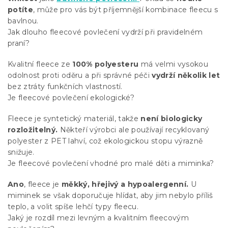
potíte
, může pro vás být příjemnější kombinace fleecu s
bavlnou.
Jak dlouho fleecové povlečení vydrží při pravidelném
praní?
Kvalitní fleece ze
100% polyesteru
má velmi vysokou
odolnost proti oděru a při správné péči
vydrží několik let
bez ztráty funkčních vlastností.
Je fleecové povlečení ekologické?
Fleece je syntetický materiál, takže
není biologicky
rozložitelný.
Někteří výrobci ale používají recyklovaný
polyester z PET lahví, což ekologickou stopu výrazně
snižuje.
Je fleecové povlečení vhodné pro malé děti a miminka?
Ano
, fleece je
měkký, hřejivý a hypoalergenní.
U
miminek se však doporučuje hlídat, aby jim nebylo příliš
teplo, a volit spíše lehčí typy fleecu.
Jaký je rozdíl mezi levným a kvalitním fleecovým