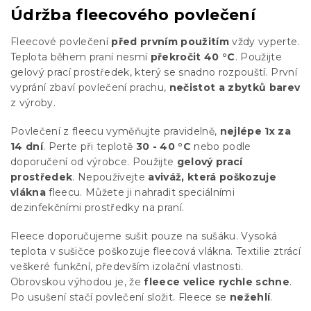
Údržba fleecového povlečení
Fleecové povlečení
před prvním použitím
vždy vyperte.
Teplota během praní nesmí
překročit 40 °C
. Použijte
gelový prací prostředek, který se snadno rozpouští. První
vyprání zbaví povlečení prachu,
nečistot a zbytků barev
z výroby.
Povlečení z fleecu vyměňujte pravidelně,
nejlépe 1x za
14 dní
. Perte při teplotě
30 - 40 °C
nebo podle
doporučení od výrobce. Použijte
gelový prací
prostředek
. Nepoužívejte
aviváž, která poškozuje
vlákna
fleecu. Můžete ji nahradit speciálními
dezinfekčními prostředky na praní.
Fleece doporučujeme sušit pouze na sušáku. Vysoká
teplota v sušičce poškozuje fleecová vlákna. Textilie ztrácí
veškeré funkční, především izolační vlastnosti.
Obrovskou výhodou je, že
fleece velice rychle schne
.
Po usušení stačí povlečení složit. Fleece se
nežehlí
.