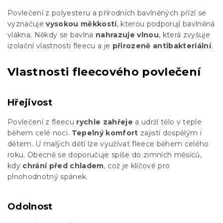
Povlečení z polyesteru a přírodních bavlněných přízí se
vyznačuje
vysokou měkkostí
, kterou podporují bavlněná
vlákna. Někdy se bavlna
nahrazuje vlnou
, která zvyšuje
izolační vlastnosti fleecu a je
přirozeně antibakteriální
.
Vlastnosti fleecového povlečení
Hřejivost
Povlečení z fleecu
rychle zahřeje
a udrží tělo v teple
během celé noci.
Tepelný komfort
zajistí dospělým i
dětem. U malých dětí lze využívat fleece během celého
roku. Obecně se doporučuje spíše do zimních měsíců,
kdy
chrání před chladem
, což je klíčové pro
plnohodnotný spánek.
Odolnost