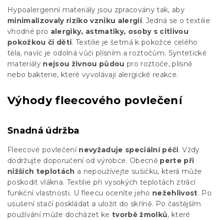
Hypoalergenní materiály jsou zpracovány tak, aby
minimalizovaly riziko vzniku alergií
. Jedná se o textilie
vhodné pro
alergiky, astmatiky, osoby s citlivou
pokožkou či děti
. Textilie je šetrná k pokožce celého
těla, navíc je odolná vůči plísním a roztočům. Syntetické
materiály
nejsou živnou půdou
pro roztoče, plísně
nebo bakterie, které vyvolávají alergické reakce.
Výhody fleecového povlečení
Snadná údržba
Fleecové povlečení
nevyžaduje speciální péči
. Vždy
dodržujte doporučení od výrobce. Obecně
perte při
nižších teplotách
a nepoužívejte sušičku, která může
poškodit vlákna. Textilie při vysokých teplotách ztrácí
funkční vlastnosti. U fleecu oceníte jeho
nežehlivost
. Po
usušení stačí poskládat a uložit do skříně. Po častějším
používání může docházet ke
tvorbě žmolků
, které