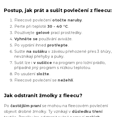
Postup, jak prát a sušit povlečení z fleecu:
Fleecové povlečení
otočte naruby
.
Perte při teplotě
30 - 40 °C
.
Používejte
gelové
prací prostředky.
Vyhněte se
používání aviváže.
Po vyprání ihned
protřepte
.
Sušte
na sušáku
v závěsu přehozené přes 3 šňůry,
nevznikají přehyby a puky.
Sušit lze i
v sušičce
na program pro ložní prádlo,
případně jiný program s nízkou teplotou.
Po usušení
složte
.
Fleecové povlečení se
nežehlí
.
Jak odstranit žmolky z fleecu?
Po
častějším praní
se mohou na fleecovém povlečení
objevit drobné žmolky. Ty vznikají v
důsledku tření