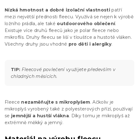
Nízká hmotnost a dobré izolační vlastnosti
patří
mezi největší přednosti fleecu. Využívá se nejen k výrobě
ložního prádla, ale také
outdoorového oblečení
.
Existuje více druhů fleeců jako je polar fleece nebo
mikroflís. Druhy fleecu se liší v tloušťce a hustotě vláken.
Všechny druhy jsou vhodné
pro děti i alergiky
.
TIP:
Fleecové povlečení využijete především v
chladných měsících.
Fleece
nezaměňujte s mikroplyšem
. Ačkoliv je
mikroplyš vyrobený také z polyesterových přízí, používají
se
jemnější a hustší vlákna
. Díky tomu je mikroplyš až
extrémně měkký a jemný.
Materiál na výrobu fleecu