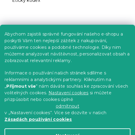
Etický kodex
Praktické informace
Abychom zajistili správné fungování našeho e-shopu a
Kariéra
poskytli Vám ten nejlepší zážitek z nakupování,
používáme cookies a podobné technologie. Díky nim
Poptávky a B2B spolupráce
můžeme analyzovat návštěvnost, personalizovat obsah a
Proč se u nás registrovat?
zobrazovat relevantní reklamy.
Věrnostní program - Sleva až 10 %
Informace o používání našich stránek sdílíme s
reklamními a analytickými partnery. Kliknutím na
Návody
„
Přijmout vše
“ nám dáváte souhlas ke zpracování všech
Tabulky velikostí
volitelných cookies.
Nastavení cookies
si můžete
přizpůsobit nebo cookies úplně
Blog
odmítnout
v „Nastavení cookies“. Více se dozvíte v našich
Zásadách používání cookies
Vytvořil Shoptet Premium