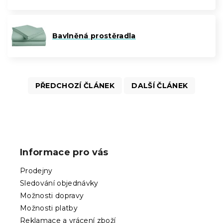
Bavlněná prostěradla
PŘEDCHOZÍ ČLÁNEK
DALŠÍ ČLÁNEK
Z
á
p
Informace pro vás
a
t
Prodejny
í
Sledování objednávky
Možnosti dopravy
Možnosti platby
Reklamace a vrácení zboží