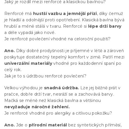
Jaký je rozdíl mezi renforcé a klasickou bavlnou?
Renforcé má
hustší vazbu a jemnější přízi
, díky čemuž
je hladší a odolnější proti opotřebení. Klasická bavlna bývá
hrubší a méně stálá v tvaru. Renforcé si
lépe drží barvy
a déle vypadá jako nové.
Je renforcé povlečení vhodné na celoroční použití?
Ano.
Díky dobré prodyšnosti je příjemné v létě a zároveň
poskytuje dostatečný tepelný komfort v zimě. Patří mezi
univerzální materiály
vhodné pro každodenní spaní po
celý rok.
Jak je to s údržbou renforcé povlečení?
Velkou výhodou je
snadná údržba.
Lze jej běžně prát v
pračce, dobře drží tvar, nesráží se a zachovává barvy.
Mačká se méně než klasická bavlna a většinou
nevyžaduje náročné žehlení.
Je renforcé vhodné pro alergiky a citlivou pokožku?
Ano.
Jde o
přírodní materiál
bez syntetických příměsí,