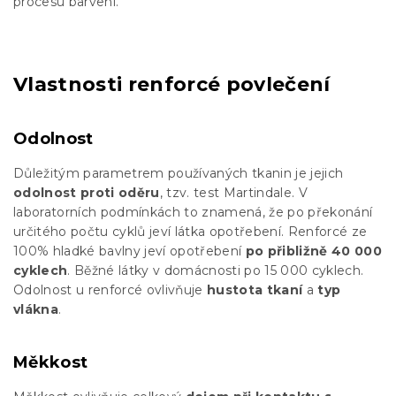
procesu barvení.
Vlastnosti renforcé povlečení
Odolnost
Důležitým parametrem používaných tkanin je jejich
odolnost proti oděru
, tzv. test Martindale. V
laboratorních podmínkách to znamená, že po překonání
určitého počtu cyklů jeví látka opotřebení. Renforcé ze
100% hladké bavlny jeví opotřebení
po přibližně 40 000
cyklech
. Běžné látky v domácnosti po 15 000 cyklech.
Odolnost u renforcé ovlivňuje
hustota tkaní
a
typ
vlákna
.
Měkkost