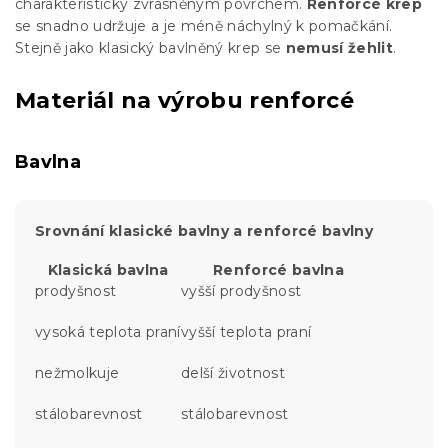
charakteristicky zvrásněným povrchem.
Renforcé krep
se snadno udržuje a je méně náchylný k pomačkání.
Stejně jako klasický bavlněný krep se
nemusí žehlit
.
Materiál na výrobu renforcé
Bavlna
Srovnání klasické bavlny a renforcé bavlny
Klasická bavlna
Renforcé bavlna
prodyšnost
vyšší prodyšnost
vysoká teplota praní
vyšší teplota praní
nežmolkuje
delší životnost
stálobarevnost
stálobarevnost