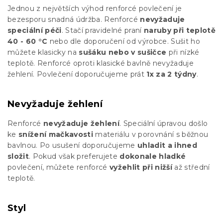
Jednou z největších výhod renforcé povlečení je
bezesporu snadná údržba. Renforcé
nevyžaduje
speciální péči
. Stačí pravidelné praní
naruby při teplotě
40 - 60 °C
nebo dle doporučení od výrobce. Sušit ho
můžete klasicky na
sušáku nebo v sušičce
při nízké
teplotě. Renforcé oproti klasické bavlně nevyžaduje
žehlení. Povlečení doporučujeme prát
1x za 2 týdny
.
Nevyžaduje žehlení
Renforcé
nevyžaduje žehlení
. Speciální úpravou došlo
ke
snížení mačkavosti
materiálu v porovnání s běžnou
bavlnou. Po usušení doporučujeme
uhladit a ihned
složit
. Pokud však preferujete
dokonale hladké
povlečení, můžete renforcé
vyžehlit při nižší
až střední
teplotě.
Styl