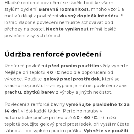
Hladké renforcé povlečení se skvěle hodí ke všem
stylům bydlení.
Barevná rozmanitost
, mnoho vzorů a
motivů dělají z povlečení
vkusný doplněk interiéru
. S
ložnicí sladěné povlečení nemusíte schovávat pod
přehozy na postel.
Nechte vyniknout
mírně lesklé
povlečení v sytých tónech.
Údržba renforcé povlečení
Renforcé povlečení
před prvním použitím
vždy vyperte.
Nejlépe při teplotě
40 °C
nebo dle doporučení od
výrobce. Použijte
gelový prací prostředek
, který se
snadno rozpouští. První vyprání je nutné, povlečení zbaví
prachu, zbytků barev
z výroby a jiných nečistot.
Povlečení z renforcé bavlny
vyměňujte pravidelně 1x za
14 dní
, v létě každý týden. Perte ho naruby v
automatické pračce při teplotě
40 - 60 °C
. Při nižší
teplotě použijte gelový prací prostředek, při vyšší můžete
sáhnout i po sypkém pracím prášku.
Vyhněte se použití