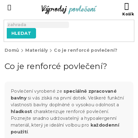
Přejít
NÁ
na
KO
obsah
HLEDAT
Domů
Materiály
Co je renforcé povlečení?
Co je renforcé povlečení?
Povlečení vyrobené ze
speciálně zpracované
bavlny
si vás získá na první dotek. Veškeré funkční
vlastnosti bavlny doplněné o vysokou odolnost a
hladkost
charakterizuje renforcé povlečení.
Poznejte snadno udržovatelný a hypoalergenní
materiál, který je ideální volbou pro
každodenní
použití
.