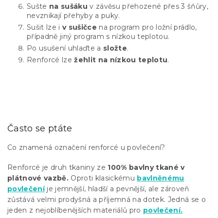
Sušte
na sušáku
v závěsu přehozené přes 3 šňůry,
nevznikají přehyby a puky.
Sušit lze i
v sušičce
na program pro ložní prádlo,
případně jiný program s nízkou teplotou.
Po usušení uhlaďte a
složte
.
Renforcé lze
žehlit na nízkou teplotu
.
Často se ptáte
Co znamená označení renforcé u povlečení?
Renforcé je druh tkaniny ze
100% bavlny tkané v
plátnové vazbě.
Oproti klasickému
bavlněnému
povlečení
je jemnější, hladší a pevnější, ale zároveň
zůstává velmi prodyšná a příjemná na dotek. Jedná se o
jeden z nejoblíbenějších materiálů pro
povlečení.