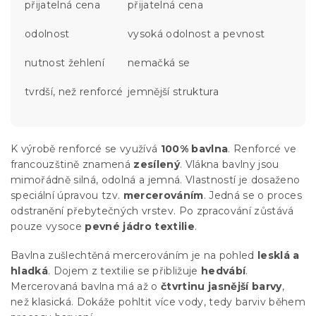
přijatelná cena
přijatelná cena
odolnost
vysoká odolnost a pevnost
nutnost žehlení
nemačká se
tvrdší, než renforcé
jemnější struktura
K výrobě renforcé se využívá
100% bavlna
. Renforcé ve
francouzštině znamená
zesílený
. Vlákna bavlny jsou
mimořádně silná, odolná a jemná. Vlastností je dosaženo
speciální úpravou tzv.
mercerováním
. Jedná se o proces
odstranění přebytečných vrstev. Po zpracování zůstává
pouze vysoce
pevné jádro textilie
.
Bavlna zušlechtěná mercerováním je na pohled
lesklá a
hladká
. Dojem z textilie se přibližuje
hedvábí
.
Mercerovaná bavlna má až o
čtvrtinu jasnější barvy
,
než klasická. Dokáže pohltit více vody, tedy barviv během