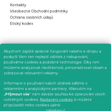
Kontakty
Všeobecné Obchodní podmínky
Ochrana osobních údajů
Etický kodex
Praktické informace
Abychom zajistili správné fungování našeho e-shopu a
Kariéra
poskytli Vám ten nejlepší zážitek z nakupování,
používáme cookies a podobné technologie. Díky nim
Poptávky a B2B spolupráce
můžeme analyzovat návštěvnost, personalizovat obsah a
Proč se u nás registrovat?
zobrazovat relevantní reklamy.
Věrnostní program - Sleva až 10 %
Informace o používání našich stránek sdílíme s
reklamními a analytickými partnery. Kliknutím na
Návody
„
Přijmout vše
“ nám dáváte souhlas ke zpracování všech
Tabulky velikostí
volitelných cookies.
Nastavení cookies
si můžete
přizpůsobit nebo cookies úplně
Blog
odmítnout