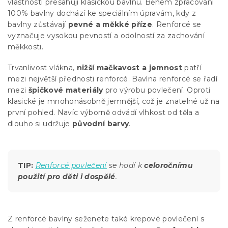
vlastnosti přesahují klasickou bavlnu. Během zpracování
100% bavlny dochází ke speciálním úpravám, kdy z
bavlny zůstávají
pevné a měkké příze
. Renforcé se
vyznačuje vysokou pevností a odolností za zachování
měkkosti.
Trvanlivost vlákna,
nižší mačkavost a jemnost
patří
mezi největší přednosti renforcé. Bavlna renforcé se řadí
mezi
špičkové materiály
pro výrobu povlečení. Oproti
klasické je mnohonásobně jemnější, což je znatelné už na
první pohled. Navíc výborně odvádí vlhkost od těla a
dlouho si udržuje
původní barvy
.
TIP:
Renforcé povlečení
se hodí k
celoročnímu
použití pro děti i dospělé
.
Z renforcé bavlny seženete také krepové povlečení s