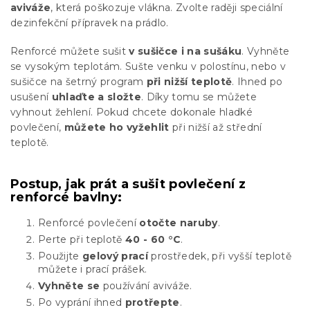
aviváže
, která poškozuje vlákna. Zvolte raději speciální
dezinfekční přípravek na prádlo.
Renforcé můžete sušit
v sušičce i na sušáku
. Vyhněte
se vysokým teplotám. Sušte venku v polostínu, nebo v
sušičce na šetrný program
při nižší teplotě
. Ihned po
usušení
uhlaďte a složte
. Díky tomu se můžete
vyhnout žehlení. Pokud chcete dokonale hladké
povlečení,
můžete ho vyžehlit
při nižší až střední
teplotě.
Postup, jak prát a sušit povlečení z
renforcé bavlny:
Renforcé povlečení
otočte naruby
.
Perte při teplotě
40 - 60 °C
.
Použijte
gelový prací
prostředek, při vyšší teplotě
můžete i prací prášek.
Vyhněte se
používání aviváže.
Po vyprání ihned
protřepte
.