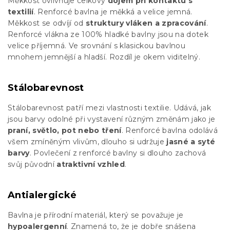
Měkkost ovlivňuje celkový
dojem při kontaktu s
textilií
. Renforcé bavlna je měkká a velice jemná.
Měkkost se odvíjí od
struktury vláken a zpracování
.
Renforcé vlákna ze 100% hladké bavlny jsou na dotek
velice příjemná. Ve srovnání s klasickou bavlnou
mnohem jemnější a hladší. Rozdíl je okem viditelný.
Stálobarevnost
Stálobarevnost patří mezi vlastnosti textilie. Udává, jak
jsou barvy odolné při vystavení různým změnám jako je
praní, světlo, pot nebo tření
. Renforcé bavlna odolává
všem zmíněným vlivům, dlouho si udržuje
jasné a syté
barvy
. Povlečení z renforcé bavlny si dlouho zachová
svůj původní
atraktivní vzhled
.
Antialergické
Bavlna je přírodní materiál, který se považuje je
hypoalergenní
. Znamená to, že je dobře snášena