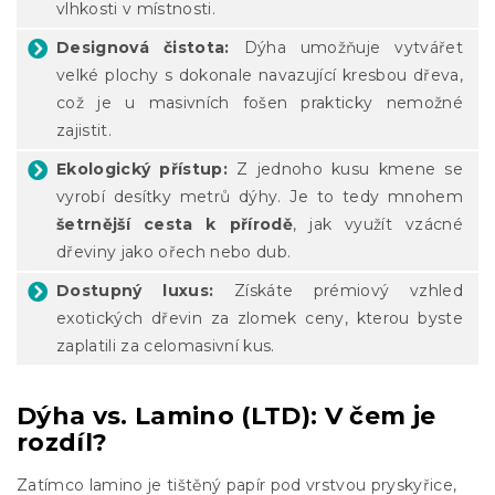
vlhkosti v místnosti.
Designová čistota:
Dýha umožňuje vytvářet
velké plochy s dokonale navazující kresbou dřeva,
což je u masivních fošen prakticky nemožné
zajistit.
Ekologický přístup:
Z jednoho kusu kmene se
vyrobí desítky metrů dýhy. Je to tedy mnohem
šetrnější cesta k přírodě
, jak využít vzácné
dřeviny jako ořech nebo dub.
Dostupný luxus:
Získáte prémiový vzhled
exotických dřevin za zlomek ceny, kterou byste
zaplatili za celomasivní kus.
Dýha vs. Lamino (LTD): V čem je
rozdíl?
Zatímco lamino je tištěný papír pod vrstvou pryskyřice,