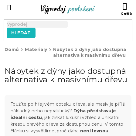
Přejít
NÁ
na
KO
obsah
HLEDAT
Domů
Materiály
Nábytek z dýhy jako dostupná
alternativa k masivnímu dřevu
Nábytek z dýhy jako dostupná
alternativa k masivnímu dřevu
Toužíte po hřejivém doteku dřeva, ale masiv je příliš
nákladný nebo nepraktický?
Dýha představuje
ideální cestu
, jak získat luxusní vzhled a unikátní
kresbu pravého dřeva za dostupnou cenu. V tomto
článku si vysvětlíme, proč dýha
není levnou