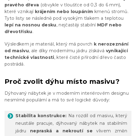
pravého dřeva
(obvykle v tloušťce od 0,3 do 6 mm),
které vznikají
krájením nebo loupáním
kmenů stromů.
Tyto listy se následně pod vysokým tlakem a teplotou
lepí na nosnou desku
, nejčastěji stabilní
MDF nebo
dřevotřísku
.
Výsledkem je materiál, který má povrch
k nerozeznání
od masivu
, ale díky modernímu jádru získává
vynikající
technické vlastnosti
, které čisté přírodní dřevo často
postrádá.
Proč zvolit dýhu místo masivu?
Dýhovaný nábytek je v moderním interiérovém designu
nesmírně populární a má to své logické důvody:
Stabilita konstrukce:
Na rozdíl od masivu, který
neustále pracuje, dýhovaný nábytek na stabilním
jádru
nepraská a nekroutí se
vlivem změn