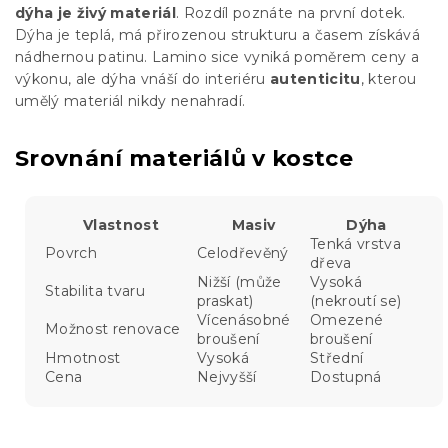
dýha je živý materiál
. Rozdíl poznáte na první dotek.
Dýha je teplá, má přirozenou strukturu a časem získává
nádhernou patinu. Lamino sice vyniká poměrem ceny a
výkonu, ale dýha vnáší do interiéru
autenticitu
, kterou
umělý materiál nikdy nenahradí.
Srovnání materiálů v kostce
Vlastnost
Masiv
Dýha
Tenká vrstva
Povrch
Celodřevěný
dřeva
Nižší (může
Vysoká
Stabilita tvaru
praskat)
(nekroutí se)
Vícenásobné
Omezené
Možnost renovace
broušení
broušení
Hmotnost
Vysoká
Střední
Cena
Nejvyšší
Dostupná