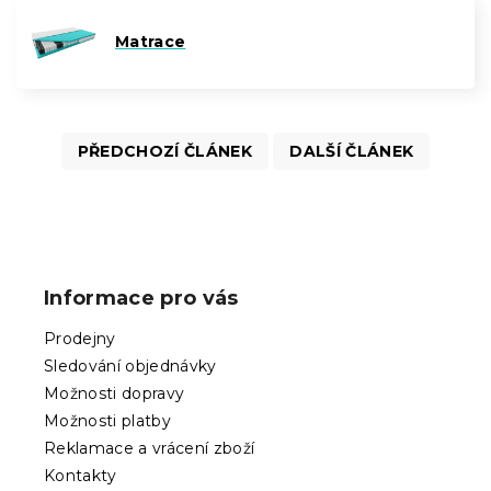
Matrace
PŘEDCHOZÍ ČLÁNEK
DALŠÍ ČLÁNEK
Z
á
p
Informace pro vás
a
t
Prodejny
í
Sledování objednávky
Možnosti dopravy
Možnosti platby
Reklamace a vrácení zboží
Kontakty