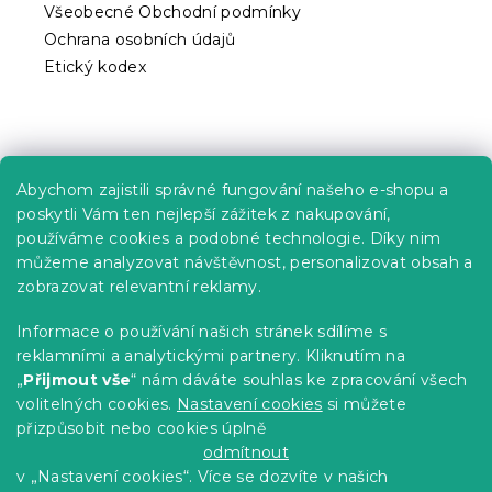
Všeobecné Obchodní podmínky
Ochrana osobních údajů
Etický kodex
Praktické informace
Abychom zajistili správné fungování našeho e-shopu a
Kariéra
poskytli Vám ten nejlepší zážitek z nakupování,
používáme cookies a podobné technologie. Díky nim
Poptávky a B2B spolupráce
můžeme analyzovat návštěvnost, personalizovat obsah a
Proč se u nás registrovat?
zobrazovat relevantní reklamy.
Věrnostní program - Sleva až 10 %
Informace o používání našich stránek sdílíme s
reklamními a analytickými partnery. Kliknutím na
Návody
„
Přijmout vše
“ nám dáváte souhlas ke zpracování všech
Tabulky velikostí
volitelných cookies.
Nastavení cookies
si můžete
přizpůsobit nebo cookies úplně
Blog
odmítnout
v „Nastavení cookies“. Více se dozvíte v našich