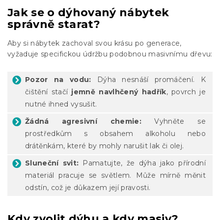
Jak se o dýhovaný nábytek
správně starat?
Aby si nábytek zachoval svou krásu po generace,
vyžaduje specifickou údržbu podobnou masivnímu dřevu:
Pozor na vodu:
Dýha nesnáší promáčení. K
čištění stačí
jemně navlhčený hadřík
, povrch je
nutné ihned vysušit.
Žádná agresivní chemie:
Vyhněte se
prostředkům s obsahem alkoholu nebo
drátěnkám, které by mohly narušit lak či olej.
Sluneční svit:
Pamatujte, že dýha jako přírodní
materiál pracuje se světlem. Může mírně měnit
odstín, což je důkazem její pravosti.
Kdy zvolit dýhu a kdy masiv?