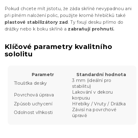
Pokud chcete mít jistotu, že záda skříně nevypadnou ani
při plném naložení polic, použijte kromě hřebíčků také
plastové stabilizátory zad
. Ty fixují desku přímo do
drážky nebo k boku skříně a
zabraňují prohnutí.
Klíčové parametry kvalitního
sololitu
Parametr
Standardní hodnota
3 mm (ideální pro
Tloušťka desky
stabilitu)
Lakování v dekoru
Povrchová úprava
korpusu
Způsob uchycení
Hřebíky / Vruty / Drážka
Závisí na povrchové
Odolnost vlhkosti
úpravě