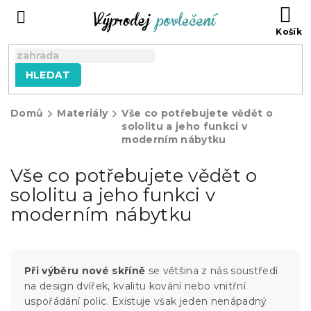
Přejít
NÁ
na
KO
obsah
HLEDAT
Domů
Materiály
Vše co potřebujete vědět o
sololitu a jeho funkci v
moderním nábytku
Vše co potřebujete vědět o
sololitu a jeho funkci v
moderním nábytku
Při výběru nové skříně
se většina z nás soustředí
na design dvířek, kvalitu kování nebo vnitřní
uspořádání polic. Existuje však jeden nenápadný