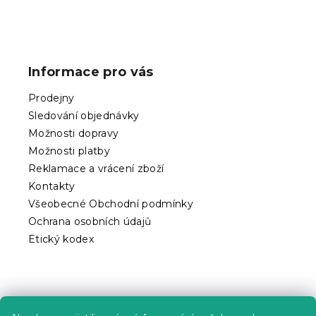
Z
á
p
Informace pro vás
a
t
Prodejny
í
Sledování objednávky
Možnosti dopravy
Možnosti platby
Reklamace a vrácení zboží
Kontakty
Všeobecné Obchodní podmínky
Ochrana osobních údajů
Etický kodex
Praktické informace