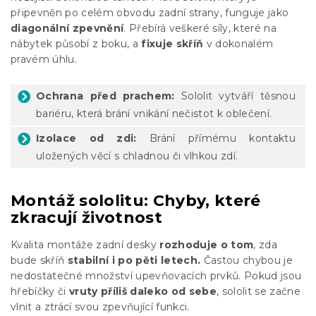
připevněn po celém obvodu zadní strany, funguje jako
diagonální zpevnění
. Přebírá veškeré síly, které na
nábytek působí z boku, a
fixuje skříň
v dokonalém
pravém úhlu.
Ochrana před prachem:
Sololit vytváří těsnou
bariéru, která brání vnikání nečistot k oblečení.
Izolace od zdi:
Brání přímému kontaktu
uložených věcí s chladnou či vlhkou zdí.
Montáž sololitu: Chyby, které
zkracují životnost
Kvalita montáže zadní desky
rozhoduje o tom
, zda
bude skříň
stabilní i po pěti letech.
Častou chybou je
nedostatečné množství upevňovacích prvků. Pokud jsou
hřebíčky či
vruty příliš daleko od sebe
, sololit se začne
vlnit a ztrácí svou zpevňující funkci.