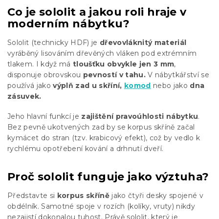
Co je sololit a jakou roli hraje v
moderním nábytku?
Sololit (technicky HDF) je
dřevovláknitý materiál
vyráběný lisováním dřevěných vláken pod extrémním
tlakem. I když má
tloušťku obvykle jen
3 mm
,
disponuje obrovskou
pevností v tahu.
V nábytkářství se
používá jako
výplň zad u skříní,
komod
nebo jako
dna
zásuvek.
Jeho hlavní funkcí je
zajištění pravoúhlosti nábytku
.
Bez pevně ukotvených zad by se korpus skříně začal
kymácet do stran (tzv. krabicový efekt), což by vedlo k
rychlému opotřebení kování a drhnutí dveří.
Proč sololit funguje jako výztuha?
Představte si
korpus skříně
jako čtyři desky spojené v
obdélník. Samotné spoje v rozích (kolíky, vruty) nikdy
nezajistí dokonalou tuhost. Právě sololit, který je