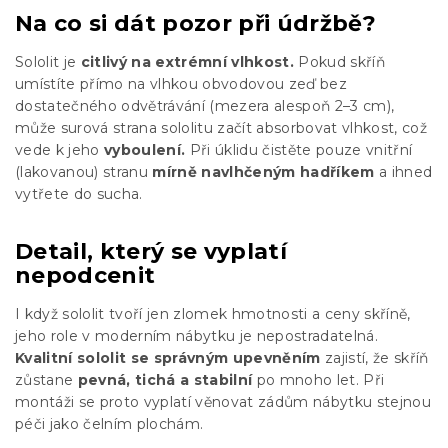
Na co si dát pozor při údržbě?
Sololit je
citlivý na extrémní vlhkost.
Pokud skříň
umístíte přímo na vlhkou obvodovou zeď bez
dostatečného odvětrávání (mezera alespoň 2–3 cm),
může surová strana sololitu začít absorbovat vlhkost, což
vede k jeho
vyboulení.
Při úklidu čistěte pouze vnitřní
(lakovanou) stranu
mírně navlhčeným hadříkem
a ihned
vytřete do sucha.
Detail, který se vyplatí
nepodcenit
I když sololit tvoří jen zlomek hmotnosti a ceny skříně,
jeho role v moderním nábytku je nepostradatelná.
Kvalitní sololit se správným upevněním
zajistí, že skříň
zůstane
pevná, tichá a stabilní
po mnoho let. Při
montáži se proto vyplatí věnovat zádům nábytku stejnou
péči jako čelním plochám.