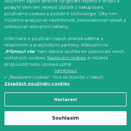
Abychom zajistili správné fungování našeho e-shopu a
Kariéra
poskytli Vám ten nejlepší zážitek z nakupování,
používáme cookies a podobné technologie. Díky nim
Poptávky a B2B spolupráce
můžeme analyzovat návštěvnost, personalizovat obsah a
Proč se u nás registrovat?
zobrazovat relevantní reklamy.
Věrnostní program - Sleva až 10 %
Informace o používání našich stránek sdílíme s
reklamními a analytickými partnery. Kliknutím na
Návody
„
Přijmout vše
“ nám dáváte souhlas ke zpracování všech
Tabulky velikostí
volitelných cookies.
Nastavení cookies
si můžete
přizpůsobit nebo cookies úplně
Blog
odmítnout
v „Nastavení cookies“. Více se dozvíte v našich
Zásadách používání cookies
Vytvořil Shoptet Premium
Nastavení
Copyright 2026
Výprodej povlečení
. Všechna
Souhlasím
práva vyhrazena.
Upravit nastavení cookies