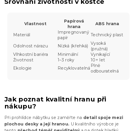
Srovnání životnosti v kostce
Papírová
Vlastnost
ABS hrana
hrana
Impregnovaný
Materiál
Technický plast
papír
Vysoká
Odolnost nárazu
Nízká (křehká)
(pružná)
Vlhkostní bariéra
Minimální
Vynikající
Životnost
1–3 roky
10+ let
Plně
Ekologie
Recyklovatelná
odbouratelná
Jak poznat kvalitní hranu při
nákupu?
Při prohlídce nábytku se zaměřte na
detail spoje mezi
plochou desky a její hranou.
U kvalitního výrobce je
tento
přechod téměř neviditelný
a na dotek hladký.