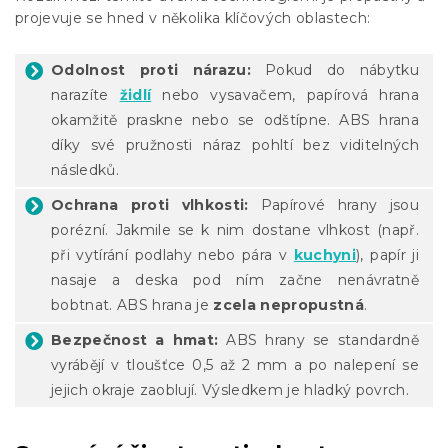
projevuje se hned v několika klíčových oblastech:
Odolnost proti nárazu:
Pokud do nábytku
narazíte
židlí
nebo vysavačem, papírová hrana
okamžitě praskne nebo se odštípne. ABS hrana
díky své pružnosti náraz pohltí bez viditelných
následků.
Ochrana proti vlhkosti:
Papírové hrany jsou
porézní. Jakmile se k nim dostane vlhkost (např.
při vytírání podlahy nebo pára v
kuchyni
), papír ji
nasaje a deska pod ním začne nenávratně
bobtnat. ABS hrana je
zcela nepropustná
.
Bezpečnost a hmat:
ABS hrany se standardně
vyrábějí v tloušťce 0,5 až 2 mm a po nalepení se
jejich okraje zaoblují. Výsledkem je hladký povrch.