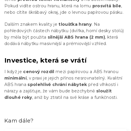
Pokud vidíte ostrou hranu, která na lomu
prosvítá bíle
,
nebo cítíte škrábavý okraj, jde o levnou papírovou pásku.
Dalším znakem kvality je
tloušťka hrany
. Na
pohledových částech nábytku (dvířka, horní desky stolů)
by měla být použita
silnější ABS hrana (2 mm)
, která
dodává nábytku masivnější a prémiovější vzhled.
Investice, která se vrátí
I když je
cenový rozdíl
mezi papírovou a ABS hranou
minimální
, v praxi je jejich přínos nesrovnatelný. Kvalitní
ABS hrana
spolehlivě chrání nábytek
před vlhkostí i
nárazy a zajišťuje, že vám bude bezchybně
sloužit
dlouhé roky
, aniž by ztratil na své kráse a funkčnosti.
Kam dále?