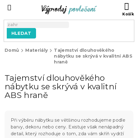
Přejít
NÁ
na
KO
obsah
HLEDAT
Domů
Materiály
Tajemství dlouhověkého
nábytku se skrývá v kvalitní ABS
hraně
Tajemství dlouhověkého
nábytku se skrývá v kvalitní
ABS hraně
Při výběru nábytku se většinou rozhodujeme podle
barvy, dekoru nebo ceny. Existuje však nenápadný
detail, který rozhoduje o tom, zda vám skříň vydrží