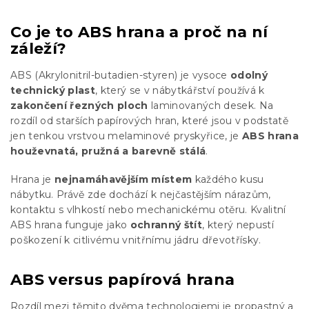
Co je to ABS hrana a proč na ní
záleží?
ABS (Akrylonitril-butadien-styren) je vysoce
odolný
technický plast
, který se v nábytkářství používá k
zakončení řezných ploch
laminovaných desek. Na
rozdíl od starších papírových hran, které jsou v podstatě
jen tenkou vrstvou melaminové pryskyřice, je
ABS hrana
houževnatá, pružná a barevně stálá
.
Hrana je
nejnamáhavějším místem
každého kusu
nábytku. Právě zde dochází k nejčastějším nárazům,
kontaktu s vlhkostí nebo mechanickému otěru. Kvalitní
ABS hrana funguje jako
ochranný štít
, který nepustí
poškození k citlivému vnitřnímu jádru dřevotřísky.
ABS versus papírová hrana
Rozdíl mezi těmito dvěma technologiemi je propastný a