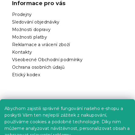
Informace pro vás
a
t
Prodejny
í
Sledování objednávky
Možnosti dopravy
Možnosti platby
Reklamace a vrácení zboží
Kontakty
Všeobecné Obchodní podmínky
Ochrana osobních údajů
Etický kodex
Praktické informace
Abychom zajistili správné fungování našeho e-shopu a
Kariéra
poskytli Vám ten nejlepší zážitek z nakupování,
používáme cookies a podobné technologie. Díky nim
Poptávky a B2B spolupráce
můžeme analyzovat návštěvnost, personalizovat obsah a
Proč se u nás registrovat?