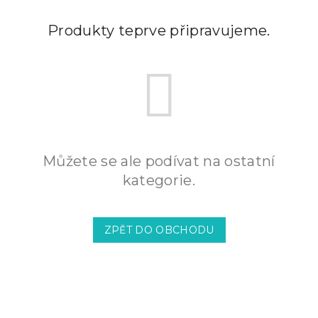
Produkty teprve připravujeme.
Můžete se ale podívat na ostatní
kategorie.
ZPĚT DO OBCHODU
Z
á