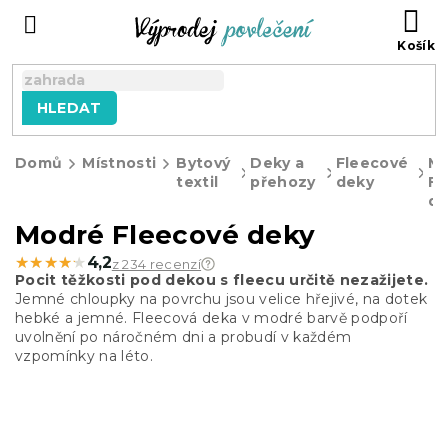
Přejít
NÁ
na
KO
obsah
HLEDAT
Domů
Místnosti
Bytový
Deky a
Fleecové
M
textil
přehozy
deky
Fl
de
Modré Fleecové deky
★★★★★
★★★★★
4,2
z 234 recenzí
Pocit těžkosti pod dekou s fleecu určitě nezažijete.
Jemné chloupky na povrchu jsou velice hřejivé, na dotek
hebké a jemné. Fleecová deka v modré barvě podpoří
uvolnění po náročném dni a probudí v každém
vzpomínky na léto.