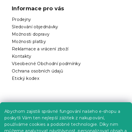
p
Informace pro vás
a
t
Prodejny
í
Sledování objednávky
Možnosti dopravy
Možnosti platby
Reklamace a vrácení zboží
Kontakty
Všeobecné Obchodní podmínky
Ochrana osobních údajů
Etický kodex
Praktické informace
Abychom zajistili správné fungování našeho e-shopu a
Kariéra
poskytli Vám ten nejlepší zážitek z nakupování,
používáme cookies a podobné technologie. Díky nim
Poptávky a B2B spolupráce
můžeme analyzovat návštěvnost, personalizovat obsah a