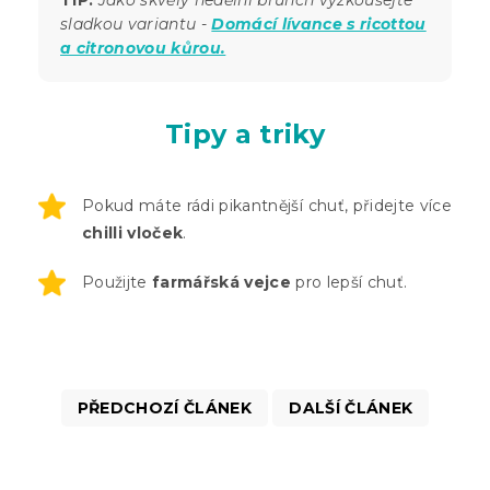
TIP:
Jako skvělý nedělní brunch vyzkoušejte
sladkou variantu -
Domácí lívance s ricottou
a citronovou kůrou.
Tipy a triky
Pokud máte rádi pikantnější chuť, přidejte více
chilli vloček
.
Použijte
farmářská vejce
pro lepší chuť.
PŘEDCHOZÍ ČLÁNEK
DALŠÍ ČLÁNEK