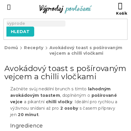
Přejít
NÁ
na
KO
obsah
HLEDAT
Domů
Recepty
Avokádový toast s pošírovaným
vejcem a chilli vločkami
Avokádový toast s pošírovaným
vejcem a chilli vločkami
Začněte svůj nedělní brunch s tímto
lahodným
avokádovým toastem
, doplněným o
pošírované
vejce
a pikantní
chilli vločky
. Ideální pro rychlou a
výživnou snídani až pro
2 osoby
s časem přípravy
jen
20 minut
.
Ingredience