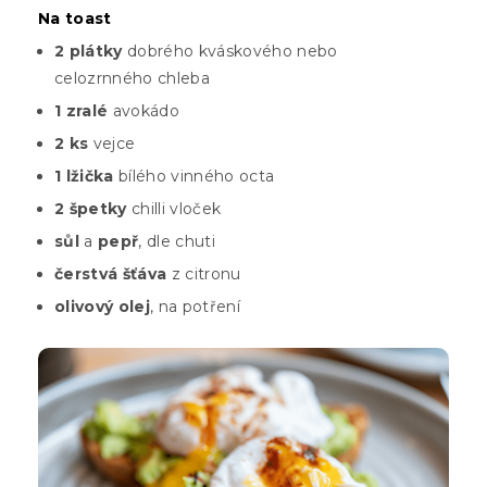
Na toast
2 plátky
dobrého kváskového nebo
celozrnného chleba
1 zralé
avokádo
2 ks
vejce
1 lžička
bílého vinného octa
2 špetky
chilli vloček
sůl
a
pepř
, dle chuti
čerstvá šťáva
z citronu
olivový olej
, na potření