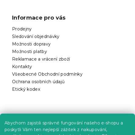
Z
á
p
Informace pro vás
a
t
Prodejny
í
Sledování objednávky
Možnosti dopravy
Možnosti platby
Reklamace a vrácení zboží
Kontakty
Všeobecné Obchodní podmínky
Ochrana osobních údajů
Etický kodex
Praktické informace
Abychom zajistili správné fungování našeho e-shopu a
Kariéra
poskytli Vám ten nejlepší zážitek z nakupování,