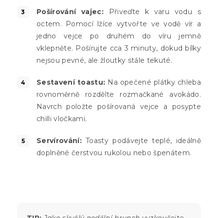
Pošírování vajec:
Přiveďte k varu vodu s
octem. Pomocí lžíce vytvořte ve vodě vír a
jedno vejce po druhém do víru jemně
vklepněte. Pošírujte cca 3 minuty, dokud bílky
nejsou pevné, ale žloutky stále tekuté.
Sestavení toastu:
Na opečené plátky chleba
rovnoměrně rozdělte rozmačkané avokádo.
Navrch položte pošírovaná vejce a posypte
chilli vločkami.
Servírování:
Toasty podávejte teplé, ideálně
doplněné čerstvou rukolou nebo špenátem.