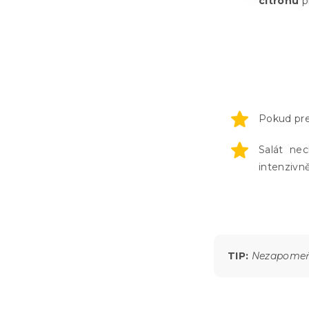
citronu
pr
Pokud pr
Salát ne
intenzivněj
TIP:
Nezapomeň