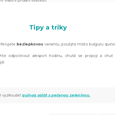
o vlastní přidání svěžesti.
Tipy a triky
eferujete
bezlepkovou
variantu, použijte místo bulguru quino
chte odpočinout alespoň hodinu, chutě se propojí a chuť
ší.
 vyzkoušet
quinoa salát s pečenou zeleninou.