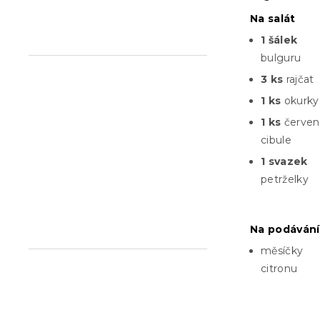
n
Na salát
e
1 šálek
l
bulguru
3 ks
rajčat
1 ks
okurky
1 ks
červen
cibule
1 svazek
petrželky
Na podávání
měsíčky
citronu