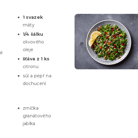
1 svazek
máty
1/4 šálku
olivového
oleje
é
šťáva z 1 ks
citronu
sůl a pepř na
dochucení
zrníčka
granátového
jablka