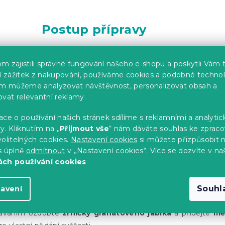
Postup přípravy
ulgur
dle pokynů na obalu a nechte ho vychladnout na poko
m zajistili správné fungování našeho e-shopu a poskytli Vám 
ší zážitek z nakupování, používáme cookies a podobné technol
im můžeme analyzovat návštěvnost, personalizovat obsah a
ovat relevantní reklamy.
e
rajčata
,
okurku
,
červenou cibuli
,
petrželku
, a
mátu
na 
ce o používání našich stránek sdílíme s reklamními a analyti
y. Kliknutím na „
Přijmout vše
“ nám dáváte souhlas ke zpraco
 všechny ingredience s vychladlým
bulgurem
ve velké míse.
olitelných cookies.
Nastavení cookies
si můžete přizpůsobit 
s úplně
odmítnout
v „Nastavení cookies“. Více se dozvíte v na
přidejte
olivový olej
, šťávu z jednoho
citronu
, sůl a pepř dle 
ch používání cookies
míchejte.
Souhl
tavení
te chvíli
odležet v lednici
, aby se prolnuly chutě.
áváním ozdobte
zrníčky granátového jablka
a přidejte
mě