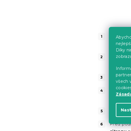
Uvařte
b
Abycho
teplotu.
nejlep
Díky n
zobraz
Nakrájejt
kousky.
Informa
partner
Smíchejte
všech v
cookie
Do směsi 
Zásadá
dobře pro
Nas
Salát nech
Před pod