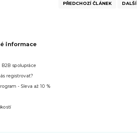
PŘEDCHOZÍ ČLÁNEK
DALŠÍ
ké informace
 B2B spolupráce
ás registrovat?
program - Sleva až 10 %
ikostí