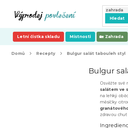
Přejít
na
obsah
Hledat
Letní čistka skladu
Místnosti
Zahrada
Domů
Recepty
Bulgur salát tabouleh styl
P
Bulgur sal
o
s
t
Osvěžte své
r
salátem ve 
a
na lehký obě
n
měsíčky citr
n
granátového
í
zdravou chuť
p
Ingredien
a