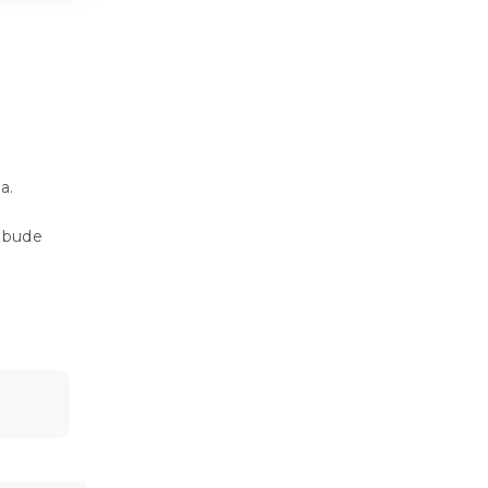
a.
 bude