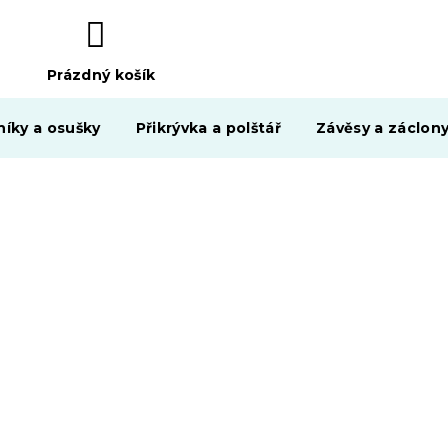
Prázdný košík
NÁKUPNÍ
KOŠÍK
níky a osušky
Přikrývka a polštář
Závěsy a záclon