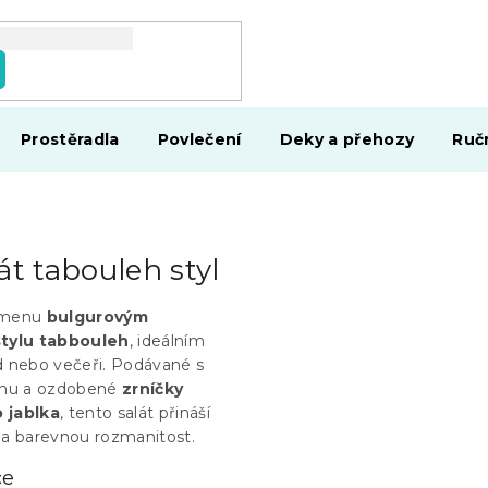
Prostěradla
Povlečení
Deky a přehozy
Ruč
át tabouleh styl
 menu
bulgurovým
stylu tabbouleh
, ideálním
d nebo večeři. Podávané s
onu a ozdobené
zrníčky
 jablka
, tento salát přináší
 a barevnou rozmanitost.
ce