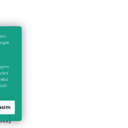
jovou
ten
ogie.
jemné
ckými
vání
nebo
šich
chuti,
asím
síčky