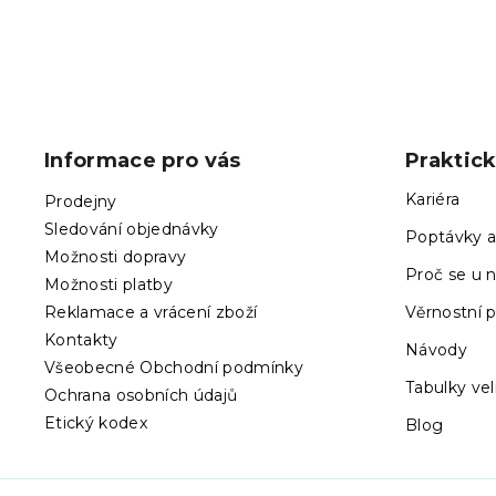
Z
á
p
Informace pro vás
Praktic
a
t
Kariéra
Prodejny
í
Sledování objednávky
Poptávky a
Možnosti dopravy
Proč se u n
Možnosti platby
Reklamace a vrácení zboží
Věrnostní 
Kontakty
Návody
Všeobecné Obchodní podmínky
Tabulky vel
Ochrana osobních údajů
Etický kodex
Blog