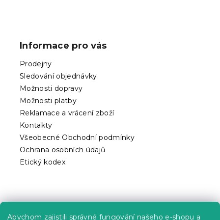
Z
á
p
Informace pro vás
a
t
Prodejny
í
Sledování objednávky
Možnosti dopravy
Možnosti platby
Reklamace a vrácení zboží
Kontakty
Všeobecné Obchodní podmínky
Ochrana osobních údajů
Etický kodex
Praktické informace
Abychom zajistili správné fungování našeho e-shopu a