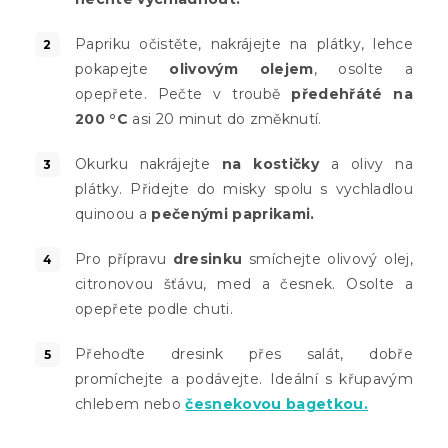
Papriku očistěte, nakrájejte na plátky, lehce
pokapejte
olivovým olejem
, osolte a
opepřete. Pečte v troubě
předehřáté na
200 °C
asi 20 minut do změknutí.
Okurku nakrájejte
na kostičky
a olivy na
plátky. Přidejte do misky spolu s vychladlou
quinoou a
pečenými paprikami.
Pro přípravu
dresinku
smíchejte olivový olej,
citronovou šťávu, med a česnek. Osolte a
opepřete podle chuti.
Přehoďte dresink přes salát, dobře
promíchejte a podávejte. Ideální s křupavým
chlebem nebo
česnekovou bagetkou.