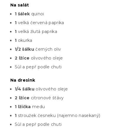
Na salát
1 šálek
quinoi
1
velká červená paprika
1
velká žlutá paprika
1
okurka
1/2 šálku
černých oliv
2 lžíce
olivového oleje
Sůl a pepř podle chuti
Na dresink
1/4 šálku
olivového oleje
2 lžíce
citronové šťávy
1 lžička
medu
1
stroužek česneku (najemno nasekaný)
Sůl a pepř podle chuti