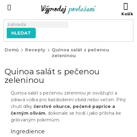
Přejít
NÁ
na
KO
obsah
HLEDAT
Domů
Recepty
Quinoa salát s pečenou
zeleninou
Quinoa salát s pečenou
zeleninou
Quinoa salát s pečenou zeleninou je osvěžující a
zdravá volba pro každodenní oběd nebo večeři. Plný
chutí díky
čerstvé okurce, pečené paprice a
černým olivám
, dokonale se hodí i jako příloha ke
grilovaným pokrmům.
Ingredience