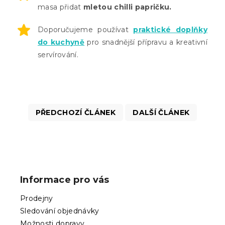
masa přidat
mletou chilli papričku.
Doporučujeme používat
praktické doplňky
do kuchyně
pro snadnější přípravu a kreativní
servírování.
PŘEDCHOZÍ ČLÁNEK
DALŠÍ ČLÁNEK
Z
á
p
Informace pro vás
a
t
Prodejny
í
Sledování objednávky
Možnosti dopravy