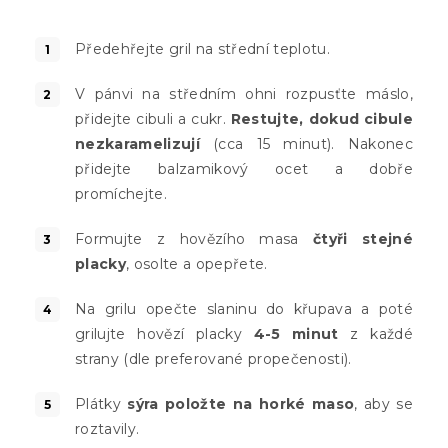
Předehřejte gril na střední teplotu.
V pánvi na středním ohni rozpusťte máslo,
přidejte cibuli a cukr.
Restujte, dokud cibule
nezkaramelizují
(cca 15 minut). Nakonec
přidejte balzamikový ocet a dobře
promíchejte.
Formujte z hovězího masa
čtyři stejné
placky
, osolte a opepřete.
Na grilu opečte slaninu do křupava a poté
grilujte hovězí placky
4-5 minut
z každé
strany (dle preferované propečenosti).
Plátky
sýra položte na horké maso
, aby se
roztavily.