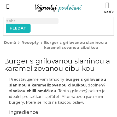
Přejít
NÁ
na
KO
obsah
HLEDAT
Domů
Recepty
Burger s grilovanou slaninou a
karamelizovanou cibulkou
Burger s grilovanou slaninou a
karamelizovanou cibulkou
Představujeme vám lahodný
burger s grilovanou
slaninou a karamelizovanou cibulkou
, doplněný
sladkou chilli omáčkou
. Tento grilovaný pokrm je
ideální pro setkání s přáteli. Alternativou jsou mini
burgery, které se hodí na každou oslavu.
Ingredience