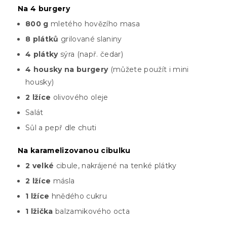
Na 4 burgery
800 g
mletého hovězího masa
8 plátků
grilované slaniny
4 plátky
sýra (např. čedar)
4 housky na burgery
(můžete použít i mini
housky)
2 lžíce
olivového oleje
Salát
Sůl a pepř dle chuti
Na karamelizovanou cibulku
2 velké
cibule, nakrájené na tenké plátky
2 lžíce
másla
1 lžíce
hnědého cukru
1 lžička
balzamikového octa