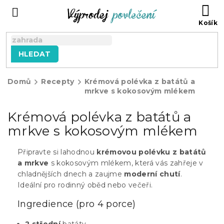
Přejít
NÁ
na
KO
obsah
HLEDAT
Domů
Recepty
Krémová polévka z batátů a
mrkve s kokosovým mlékem
Krémová polévka z batátů a
mrkve s kokosovým mlékem
Připravte si lahodnou
krémovou polévku z batátů
a mrkve
s kokosovým mlékem, která vás zahřeje v
chladnějších dnech a zaujme
moderní chutí
.
Ideální pro rodinný oběd nebo večeři.
Ingredience (pro 4 porce)