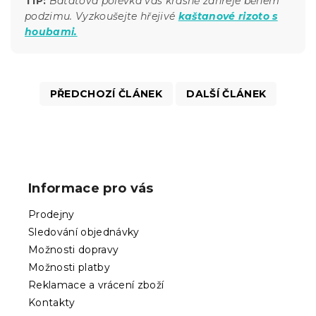
TIP:
Batátová polévka vás krásně zahřeje během
podzimu. Vyzkoušejte hřejivé
kaštanové rizoto s
houbami.
PŘEDCHOZÍ ČLÁNEK
DALŠÍ ČLÁNEK
Z
á
p
Informace pro vás
a
t
Prodejny
í
Sledování objednávky
Možnosti dopravy
Možnosti platby
Reklamace a vrácení zboží
Kontakty