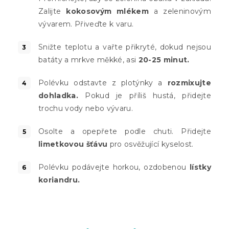
Zalijte
kokosovým mlékem
a zeleninovým
vývarem. Přiveďte k varu.
Snižte teplotu a vařte přikryté, dokud nejsou
batáty a mrkve měkké, asi
20-25 minut.
Polévku odstavte z plotýnky a
rozmixujte
dohladka.
Pokud je příliš hustá, přidejte
trochu vody nebo vývaru.
Osolte a opepřete podle chuti. Přidejte
limetkovou šťávu
pro osvěžující kyselost.
Polévku podávejte horkou, ozdobenou
lístky
koriandru.