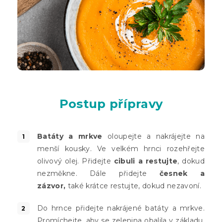
Postup přípravy
Batáty a mrkve
oloupejte a nakrájejte na
menší kousky. Ve velkém hrnci rozehřejte
olivový olej. Přidejte
cibuli a restujte
, dokud
nezměkne. Dále přidejte
česnek a
zázvor,
také krátce restujte, dokud nezavoní.
Do hrnce přidejte nakrájené batáty a mrkve.
Promíchejte, aby se zelenina obalila v základu.