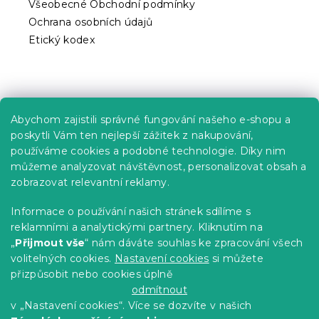
Všeobecné Obchodní podmínky
Ochrana osobních údajů
Etický kodex
Praktické informace
Abychom zajistili správné fungování našeho e-shopu a
Kariéra
poskytli Vám ten nejlepší zážitek z nakupování,
používáme cookies a podobné technologie. Díky nim
Poptávky a B2B spolupráce
můžeme analyzovat návštěvnost, personalizovat obsah a
zobrazovat relevantní reklamy.
Proč se u nás registrovat?
Věrnostní program - Sleva až 10 %
Informace o používání našich stránek sdílíme s
reklamními a analytickými partnery. Kliknutím na
Návody
„
Přijmout vše
“ nám dáváte souhlas ke zpracování všech
Tabulky velikostí
volitelných cookies.
Nastavení cookies
si můžete
přizpůsobit nebo cookies úplně
Blog
odmítnout
v „Nastavení cookies“. Více se dozvíte v našich