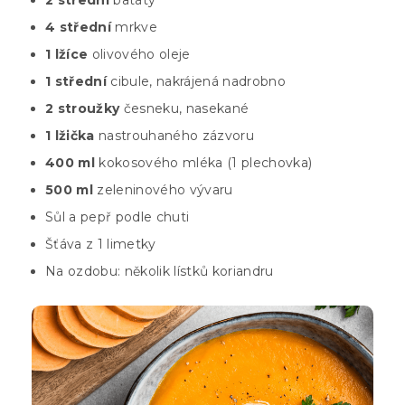
2 střední
batáty
4 střední
mrkve
1 lžíce
olivového oleje
1 střední
cibule, nakrájená nadrobno
2 stroužky
česneku, nasekané
1 lžička
nastrouhaného zázvoru
400 ml
kokosového mléka (1 plechovka)
500 ml
zeleninového vývaru
Sůl a pepř podle chuti
Šťáva z 1 limetky
Na ozdobu: několik lístků koriandru