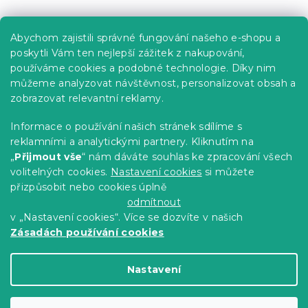
Praktické informace
Abychom zajistili správné fungování našeho e-shopu a
Kariéra
poskytli Vám ten nejlepší zážitek z nakupování,
používáme cookies a podobné technologie. Díky nim
Poptávky a B2B spolupráce
můžeme analyzovat návštěvnost, personalizovat obsah a
zobrazovat relevantní reklamy.
Proč se u nás registrovat?
Věrnostní program - Sleva až 10 %
Informace o používání našich stránek sdílíme s
reklamními a analytickými partnery. Kliknutím na
Návody
„
Přijmout vše
“ nám dáváte souhlas ke zpracování všech
Tabulky velikostí
volitelných cookies.
Nastavení cookies
si můžete
přizpůsobit nebo cookies úplně
Blog
odmítnout
v „Nastavení cookies“. Více se dozvíte v našich
Zásadách používání cookies
Vytvořil Shoptet Premium
Nastavení
Copyright 2026
Výprodej povlečení
. Všechna