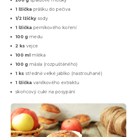
200 g
špaldové mouky
1 lžička
prášku do pečiva
1/2 lžičky
sody
1 lžička
perníkového koření
100 g
medu
2 ks
vejce
100 ml
mléka
100 g
másla (rozpuštěného)
1 ks
středně velké jablko (nastrouhané)
1 lžička
vanilkového extraktu
skořicový cukr na posypání