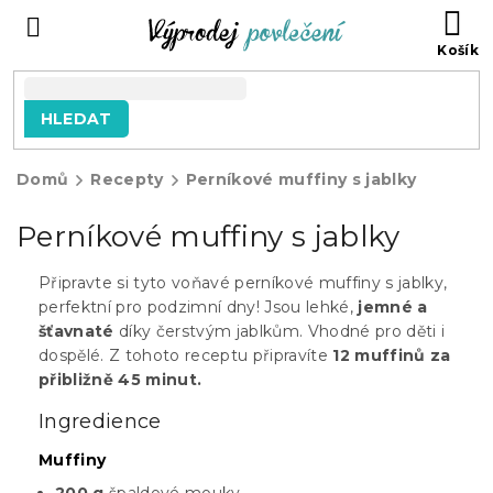
Přejít
NÁ
na
KO
obsah
HLEDAT
Domů
Recepty
Perníkové muffiny s jablky
Perníkové muffiny s jablky
Připravte si tyto voňavé perníkové muffiny s jablky,
perfektní pro podzimní dny! Jsou lehké,
jemné a
šťavnaté
díky čerstvým jablkům. Vhodné pro děti i
dospělé. Z tohoto receptu připravíte
12 muffinů za
přibližně 45 minut.
Ingredience
Muffiny