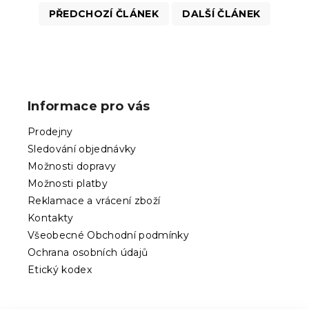
PŘEDCHOZÍ ČLÁNEK
DALŠÍ ČLÁNEK
Z
á
p
Informace pro vás
a
t
Prodejny
í
Sledování objednávky
Možnosti dopravy
Možnosti platby
Reklamace a vrácení zboží
Kontakty
Všeobecné Obchodní podmínky
Ochrana osobních údajů
Etický kodex