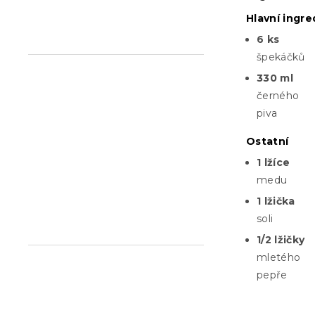
n
Hlavní ingr
e
6 ks
l
špekáčků
330 ml
černého
piva
Ostatní
1 lžíce
medu
1 lžička
soli
1/2 lžičky
mletého
pepře