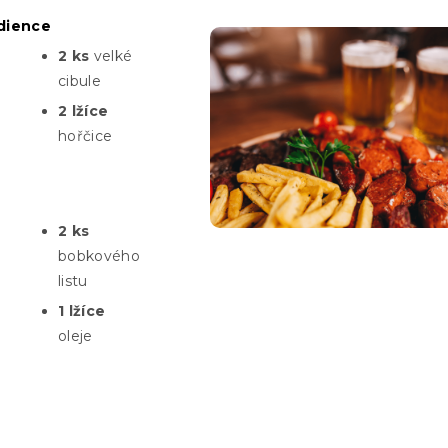
edience
2 ks
velké
cibule
2 lžíce
hořčice
2 ks
bobkového
listu
1 lžíce
oleje