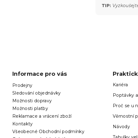
TIP:
Vyzkoušejt
Z
á
p
Informace pro vás
Praktic
a
t
Kariéra
Prodejny
í
Sledování objednávky
Poptávky a
Možnosti dopravy
Proč se u n
Možnosti platby
Reklamace a vrácení zboží
Věrnostní 
Kontakty
Návody
Všeobecné Obchodní podmínky
Tabulky vel