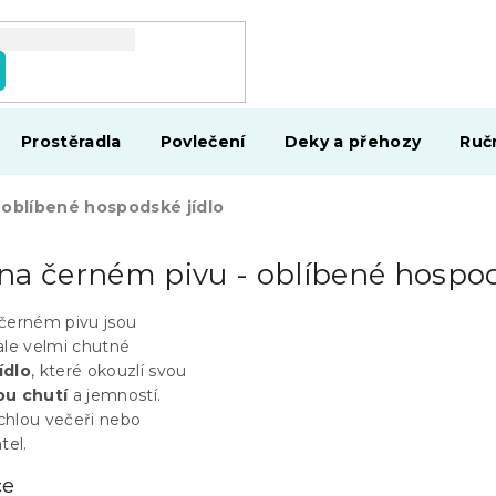
Prostěradla
Povlečení
Deky a přehozy
Ruč
 oblíbené hospodské jídlo
na černém pivu - oblíbené hospod
černém pivu jsou
ale velmi chutné
ídlo
, které okouzlí svou
ou chutí
a jemností.
ychlou večeři nebo
tel.
ce