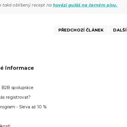
e také oblíbený recept na
hovězí guláš na černém pivu.
PŘEDCHOZÍ ČLÁNEK
DALŠÍ
ké informace
 B2B spolupráce
ás registrovat?
program - Sleva až 10 %
ikostí