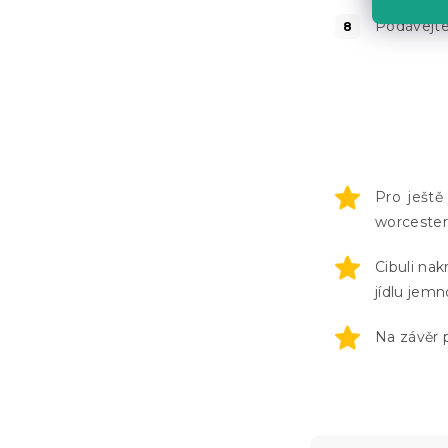
Podávejte
Pro ještě
worcester
Cibuli nak
jídlu jemn
Na závěr 