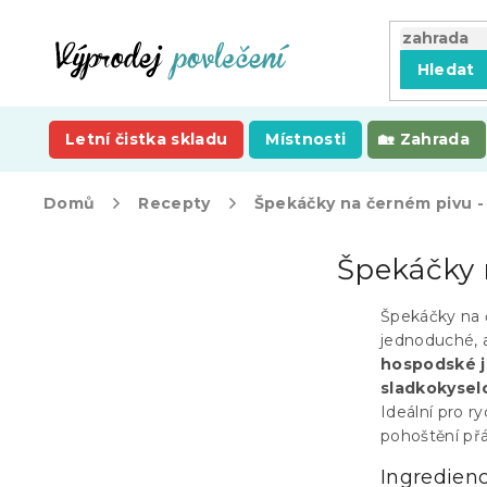
Přejít
na
obsah
Hledat
Letní čistka skladu
Místnosti
Zahrada
Domů
Recepty
Špekáčky na černém pivu -
P
Špekáčky 
o
s
t
Špekáčky na 
r
jednoduché, 
a
hospodské j
n
sladkokysel
n
Ideální pro r
í
pohoštění přá
p
Ingredien
a