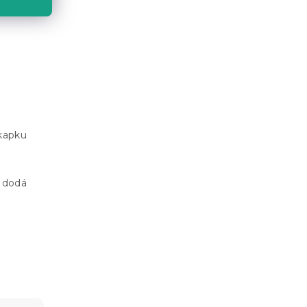
 kapku
 dodá