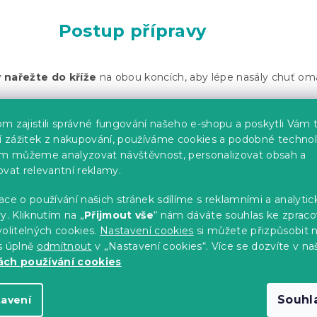
Postup přípravy
 nařežte do kříže
na obou koncích, aby lépe nasály chuť om
rájejte na tenké plátky a
česnek nasekejte nadrobno.
m zajistili správné fungování našeho e-shopu a poskytli Vám 
ší zážitek z nakupování, používáme cookies a podobné technol
rné pánvi rozehřejte olej a osmažte cibuli dozlatova.
im můžeme analyzovat návštěvnost, personalizovat obsah a
ovat relevantní reklamy.
nasekaný česnek a krátce promíchejte, poté
přilijte černé piv
ce o používání našich stránek sdílíme s reklamními a analyti
e
hořčici, med, sůl, pepř a bobkový list
, a přiveďte směs k v
y. Kliknutím na „
Přijmout vše
“ nám dáváte souhlas ke zpraco
olitelných cookies.
Nastavení cookies
si můžete přizpůsobit 
špekáčky a nechte je pod poklicí pomalu
péct asi 20 minut
,
s úplně
odmítnout
v „Nastavení cookies“. Více se dozvíte v na
měkké a dobře ochucené.
ch používání cookies
e
omáčka příliš řídká
, posledních 5 minut pečícího času n
Souhl
tavení
stečně odkrytou, aby se zredukovala.