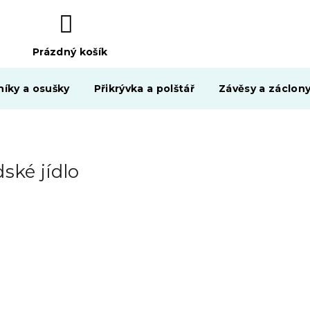
Prázdný košík
NÁKUPNÍ
KOŠÍK
níky a osušky
Přikrývka a polštář
Závěsy a záclon
ské jídlo