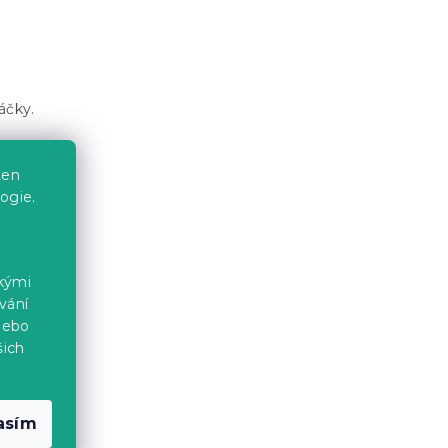
áčky.
ten
ogie.
o.
ckými
aru.
vání
nebo
 dokud
šich
echte
asím