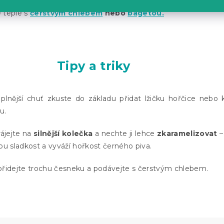
 teplé s
čerstvým chlebem
nebo
bagetou.
Tipy a triky
 plnější chuť zkuste do základu přidat lžičku hořčice nebo
u.
rájejte na
silnější kolečka
a nechte ji lehce
zkaramelizovat
–
ou sladkost a vyváží hořkost černého piva.
přidejte trochu česneku a podávejte s čerstvým chlebem.