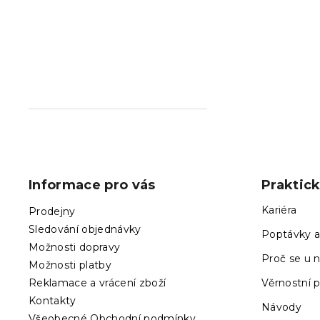
Z
á
p
Informace pro vás
Praktic
a
t
Kariéra
Prodejny
í
Sledování objednávky
Poptávky a
Možnosti dopravy
Proč se u n
Možnosti platby
Reklamace a vrácení zboží
Věrnostní 
Kontakty
Návody
Všeobecné Obchodní podmínky