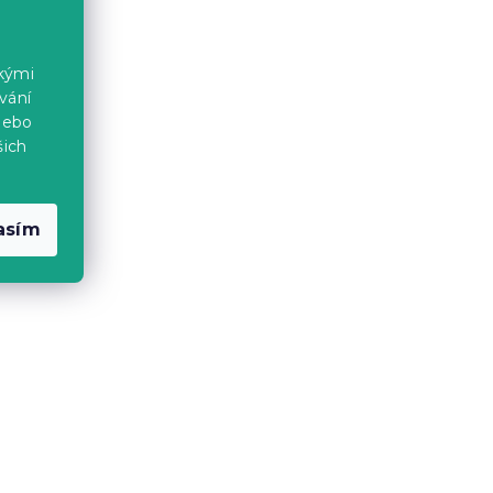
ckými
vání
nebo
šich
asím