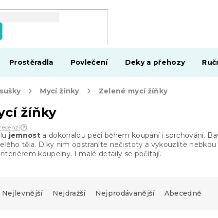
Prostěradla
Povlečení
Deky a přehozy
Ruč
osušky
Mycí žínky
Zelené mycí žíňky
cí žíňky
recenzí
ělu
jemnost
a dokonalou péči během koupání i sprchování. Ba
elého těla. Díky nim odstraníte nečistoty a vykouzlíte hebko
nteriérem koupelny. I malé detaily se počítají.
Nejlevnější
Nejdražší
Nejprodávanější
Abecedně