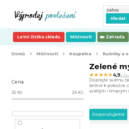
Přejít
na
obsah
Hledat
Letní čistka skladu
Místnosti
Zahrada
Domů
Místnosti
Koupelna
Ručníky a 
P
Zelené my
o
★★★★★
★★★★★
4,9
z 74 
s
Dopřejte svému t
Cena
t
šetrné k pokožce c
r
světlým i tmavým i
25
Kč
26
Kč
a
n
Ř
n
a
Doporučujeme
í
z
p
e
a