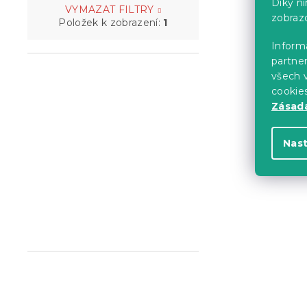
Díky n
VYMAZAT FILTRY
zobraz
Položek k zobrazení:
1
Informa
partner
všech v
cookie
Zásadá
Nas