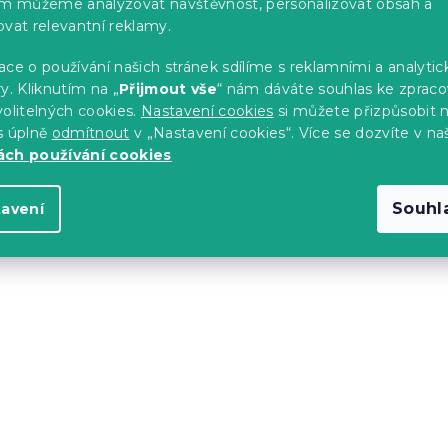
im můžeme analyzovat návštěvnost, personalizovat obsah a
á
d
ovat relevantní reklamy.
a
c
ce o používání našich stránek sdílíme s reklamními a analyti
í
y. Kliknutím na „
Přijmout vše
“ nám dáváte souhlas ke zpraco
p
olitelných cookies.
Nastavení cookies
si můžete přizpůsobit 
r
s úplně
odmítnout
v „Nastavení cookies“. Více se dozvíte v na
v
ch používání cookies
k
y
v
Souhl
tavení
ý
p
i
s
u