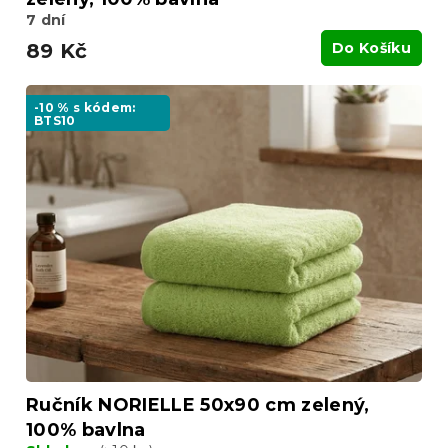
7 dní
89 Kč
Do Košíku
-10 % s kódem:
BTS10
Ručník NORIELLE 50x90 cm zelený,
100% bavlna