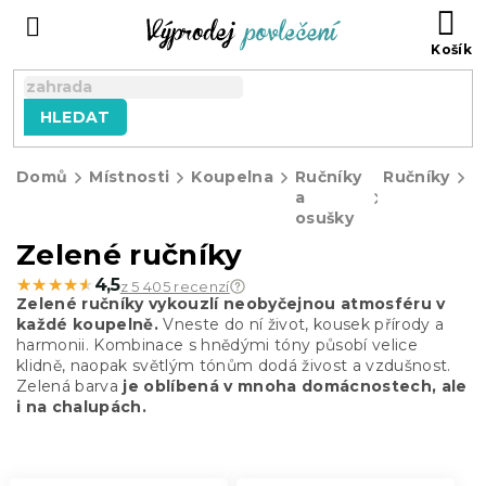
Přejít
NÁ
na
KO
obsah
HLEDAT
Domů
Místnosti
Koupelna
Ručníky
Ručníky
Z
a
r
osušky
Zelené ručníky
★★★★★
★★★★★
4,5
z 5 405 recenzí
Zelené ručníky vykouzlí neobyčejnou atmosféru v
každé koupelně.
Vneste do ní život, kousek přírody a
harmonii. Kombinace s hnědými tóny působí velice
klidně, naopak světlým tónům dodá živost a vzdušnost.
Zelená barva
je
oblíbená v mnoha domácnostech, ale
i na chalupách.