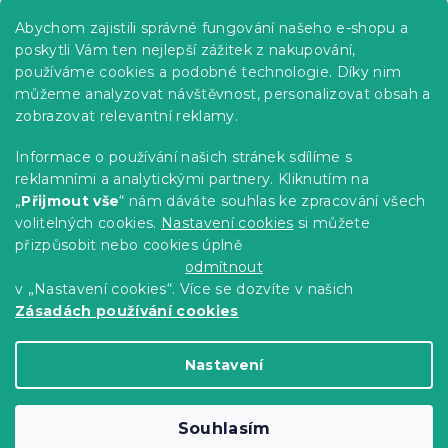
Praktické informace
Abychom zajistili správné fungování našeho e-shopu a
Kariéra
poskytli Vám ten nejlepší zážitek z nakupování,
používáme cookies a podobné technologie. Díky nim
Poptávky a B2B spolupráce
můžeme analyzovat návštěvnost, personalizovat obsah a
zobrazovat relevantní reklamy.
Proč se u nás registrovat?
Věrnostní program - Sleva až 10 %
Informace o používání našich stránek sdílíme s
reklamními a analytickými partnery. Kliknutím na
Návody
„
Přijmout vše
“ nám dáváte souhlas ke zpracování všech
Tabulky velikostí
volitelných cookies.
Nastavení cookies
si můžete
přizpůsobit nebo cookies úplně
Blog
odmítnout
v „Nastavení cookies“. Více se dozvíte v našich
Zásadách používání cookies
Vytvořil Shoptet Premium
Nastavení
Copyright 2026
Výprodej povlečení
. Všechna
Souhlasím
práva vyhrazena.
Upravit nastavení cookies