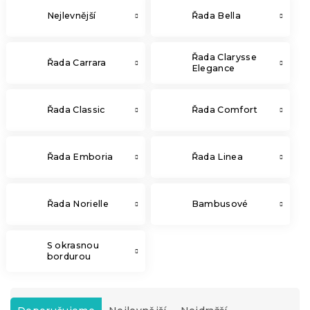
Nejlevnější
Řada Bella
Řada Clarysse
Řada Carrara
Elegance
Řada Classic
Řada Comfort
Řada Emboria
Řada Linea
Řada Norielle
Bambusové
S okrasnou
bordurou
Ř