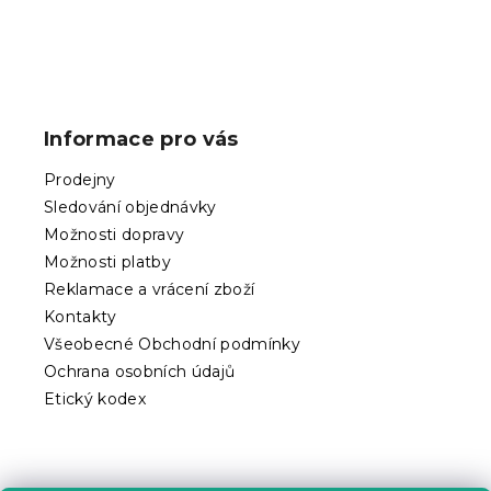
v
l
á
Z
d
á
a
p
c
Informace pro vás
í
a
p
t
Prodejny
r
í
v
Sledování objednávky
k
Možnosti dopravy
y
Možnosti platby
v
ý
Reklamace a vrácení zboží
p
Kontakty
i
Všeobecné Obchodní podmínky
s
Ochrana osobních údajů
u
Etický kodex