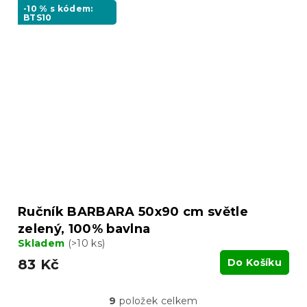
-10 % s kódem:
BTS10
Ručník BARBARA 50x90 cm světle
zelený, 100% bavlna
Skladem
(>10 ks)
83 Kč
Do Košíku
9
položek celkem
O