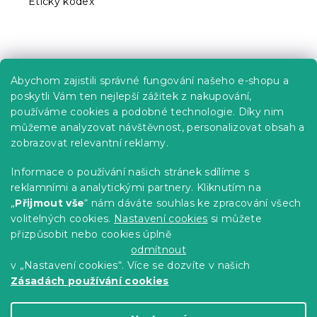
Etický kodex
Praktické informace
Abychom zajistili správné fungování našeho e-shopu a
Kariéra
poskytli Vám ten nejlepší zážitek z nakupování,
používáme cookies a podobné technologie. Díky nim
Poptávky a B2B spolupráce
můžeme analyzovat návštěvnost, personalizovat obsah a
Proč se u nás registrovat?
zobrazovat relevantní reklamy.
Věrnostní program - Sleva až 10 %
Informace o používání našich stránek sdílíme s
reklamními a analytickými partnery. Kliknutím na
Návody
„
Přijmout vše
“ nám dáváte souhlas ke zpracování všech
Tabulky velikostí
volitelných cookies.
Nastavení cookies
si můžete
přizpůsobit nebo cookies úplně
Blog
odmítnout
v „Nastavení cookies“. Více se dozvíte v našich
Zásadách používání cookies
Vytvořil Shoptet Premium