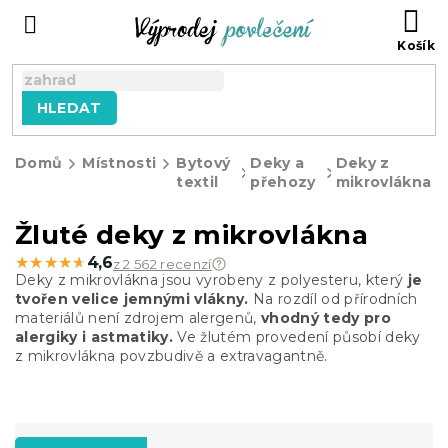
Přejít
NÁ
na
KO
obsah
HLEDAT
Domů
Místnosti
Bytový
Deky a
Deky z
textil
přehozy
mikrovlákna
Žluté deky z mikrovlákna
★★★★★
★★★★★
4,6
z 2 562 recenzí
Deky z mikrovlákna jsou vyrobeny z polyesteru, který
je
tvořen velice jemnými vlákny.
Na rozdíl od přírodních
materiálů není zdrojem alergenů,
vhodný tedy pro
alergiky i astmatiky.
Ve žlutém provedení působí deky
z mikrovlákna povzbudivě a extravagantně.
Ř