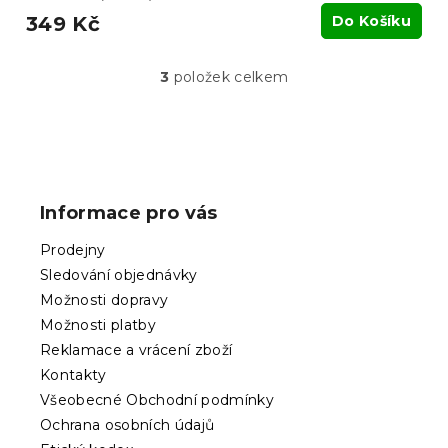
349 Kč
Do Košíku
3
položek celkem
O
v
l
á
Z
d
á
a
p
c
Informace pro vás
í
a
p
t
Prodejny
r
í
v
Sledování objednávky
k
Možnosti dopravy
y
Možnosti platby
v
ý
Reklamace a vrácení zboží
p
Kontakty
i
Všeobecné Obchodní podmínky
s
Ochrana osobních údajů
u