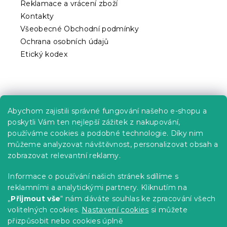
Reklamace a vrácení zboží
Kontakty
Všeobecné Obchodní podmínky
Ochrana osobních údajů
Etický kodex
Praktické informace
Abychom zajistili správné fungování našeho e-shopu a
Kariéra
poskytli Vám ten nejlepší zážitek z nakupování,
používáme cookies a podobné technologie. Díky nim
Poptávky a B2B spolupráce
můžeme analyzovat návštěvnost, personalizovat obsah a
zobrazovat relevantní reklamy.
Proč se u nás registrovat?
Věrnostní program - Sleva až 10 %
Informace o používání našich stránek sdílíme s
reklamními a analytickými partnery. Kliknutím na
Návody
„
Přijmout vše
“ nám dáváte souhlas ke zpracování všech
Tabulky velikostí
volitelných cookies.
Nastavení cookies
si můžete
přizpůsobit nebo cookies úplně
Blog