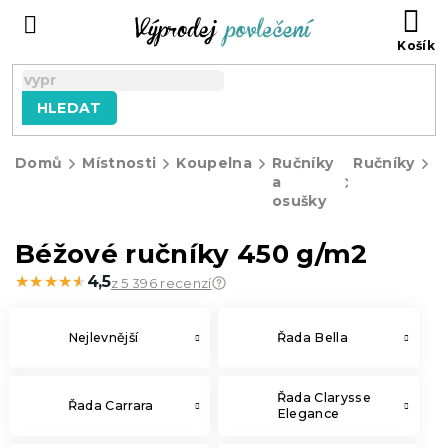
Přejít
NÁ
na
KO
obsah
HLEDAT
Domů
Místnosti
Koupelna
Ručníky
Ručníky
B
a
r
osušky
4
g
Béžové ručníky 450 g/m2
★★★★★
★★★★★
4,5
z 5 396 recenzí
Nejlevnější
Řada Bella
Řada Clarysse
Řada Carrara
Elegance