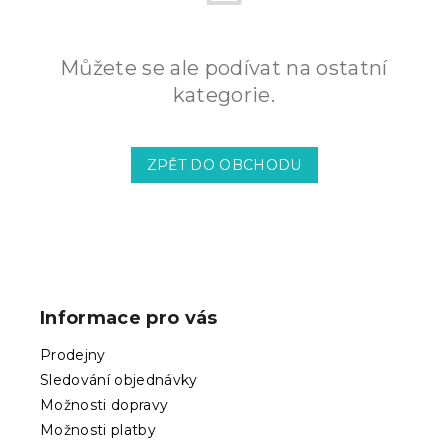
Můžete se ale podívat na ostatní
kategorie.
ZPĚT DO OBCHODU
Z
á
p
Informace pro vás
a
t
Prodejny
í
Sledování objednávky
Možnosti dopravy
Možnosti platby