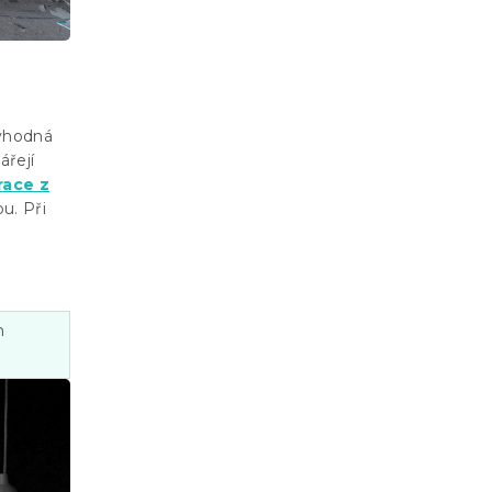
evhodná
ářejí
race z
u. Při
m