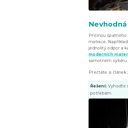
Nevhodná
Příčinou špatného
matrace. Například
jednolitý odpor a k
moderních mater
samotném výběru je
Přečtěte si článek
Řešení:
Vyhoďte sv
potřebám.