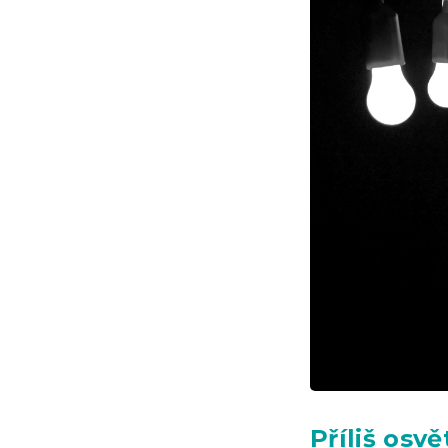
Příliš osv