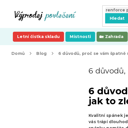
Přejít
na
obsah
Hledat
Letní čistka skladu
Místnosti
Zahrada
Domů
Blog
6 důvodů, proč se vám špatně 
P
6 důvodů,
o
s
t
6 důvod
r
a
jak to z
n
n
í
Kvalitní spánek j
p
vás trápí dlouhod
a
spánku nemáte do