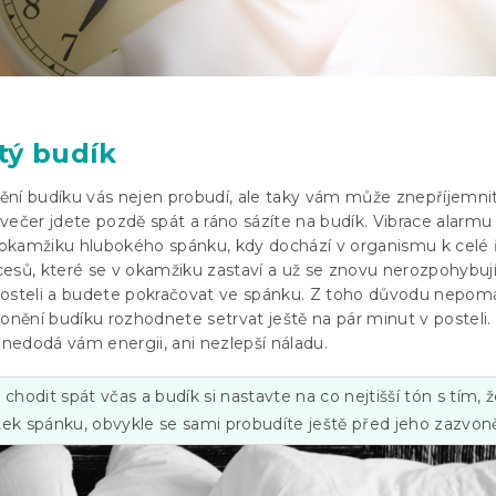
itý budík
onění budíku vás nejen probudí, ale taky vám může znepříjemnit
večer jdete pozdě spát a ráno sázíte na budík. Vibrace alarmu 
okamžiku hlubokého spánku, kdy dochází v organismu k celé 
esů, které se v okamžiku zastaví a už se znovu nerozpohybují
posteli a budete pokračovat ve spánku. Z toho důvodu nepom
vonění budíku rozhodnete setrvat ještě na pár minut v posteli
 nedodá vám energii, ani nezlepší náladu.
 chodit spát včas a budík si nastavte na co nejtišší tón s tím, 
ek spánku, obvykle se sami probudíte ještě před jeho zazvo