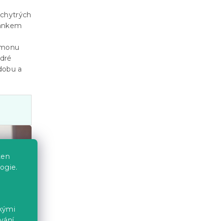
 chytrých
pánkem
ormonu
odré
 dobu a
ten
ogie.
ckými
vání