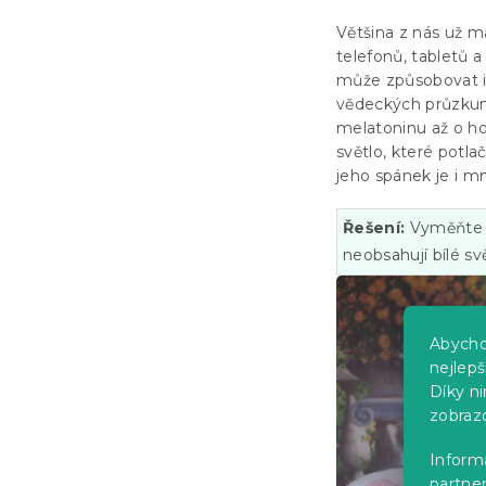
Většina z nás už 
telefonů, tabletů 
může způsobovat i 
vědeckých průzkumů
melatoninu až o ho
světlo, které potl
jeho spánek je i m
Řešení:
Vyměňte n
neobsahují bílé svě
Abycho
nejlep
Díky n
zobraz
Informa
partner