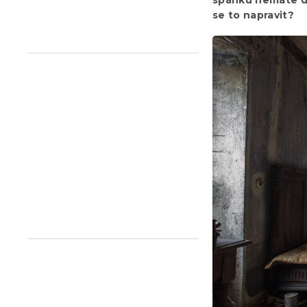
n
se to napravit?
e
l