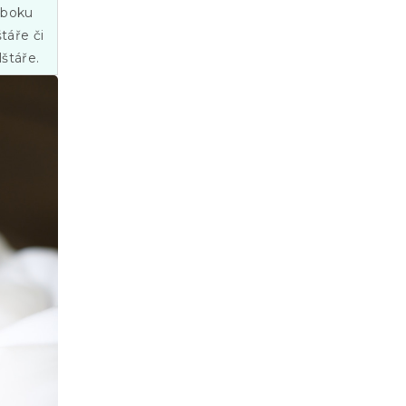
a boku
táře či
štáře.