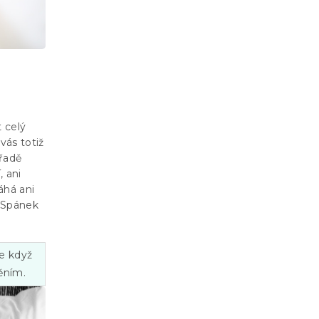
 celý
vás totiž
řadě
, ani
áhá ani
. Spánek
že když
něním.