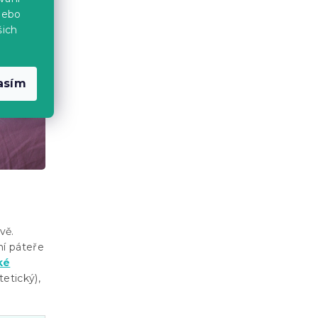
nebo
šich
asím
vě.
ní páteře
ké
tetický),