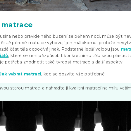
 matrace
 usíná nebo pravidelného buzení se během noci, může být n
 čistě pérové matrace vyhovují jen málokomu, protože nevytv
aždá část těla odpočívá jinak. Podstatně lepší volbou jsou
mat
iálů
, které se umí přizpůsobit konkrétnímu tělu svou plasticito
 potřeba zhodnotit také tvrdost matrace a další aspekty.
Jak vybrat matraci
, kde se dozvíte vše potřebné.
ou starou matraci a nahraďte ji kvalitní matrací na míru vaši