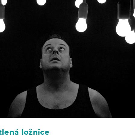
ětlená ložnice