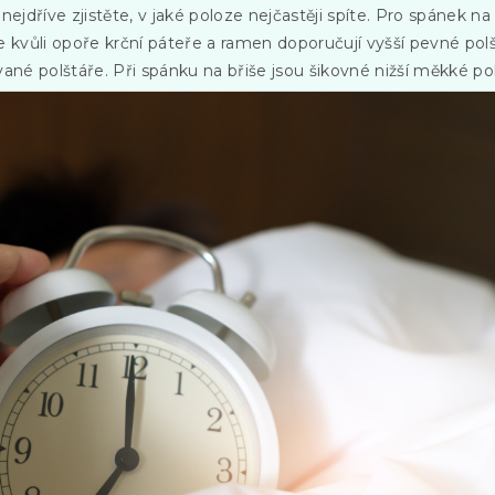
nejdříve zjistěte, v jaké poloze nejčastěji spíte. Pro spánek n
 kvůli opoře krční páteře a ramen doporučují vyšší pevné polš
ané polštáře. Při spánku na břiše jsou šikovné nižší měkké pol