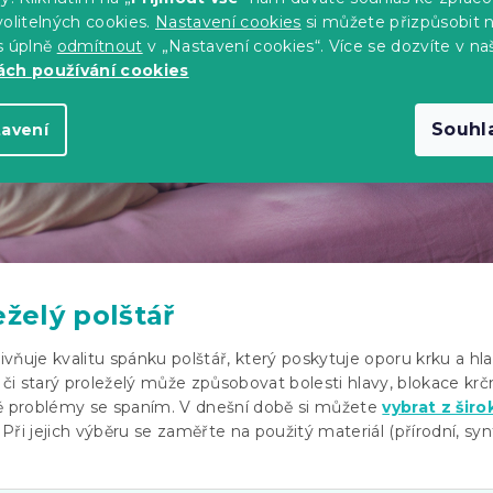
olitelných cookies.
Nastavení cookies
si můžete přizpůsobit 
s úplně
odmítnout
v „Nastavení cookies“. Více se dozvíte v na
ch používání cookies
Souhl
tavení
eželý polštář
vňuje kvalitu spánku polštář, který poskytuje oporu krku a hla
i starý proleželý může způsobovat bolesti hlavy, blokace krč
dě problémy se spaním. V dnešní době si můžete
vybrat z širo
. Při jejich výběru se zaměřte na použitý materiál (přírodní, syn