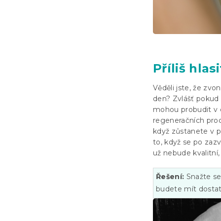
Příliš hlas
Věděli jste, že zv
den? Zvlášť pokud 
mohou probudit v 
regeneračních proc
když zůstanete v 
to, když se po zaz
už nebude kvalitní,
Řešení:
Snažte se
budete mít dostat