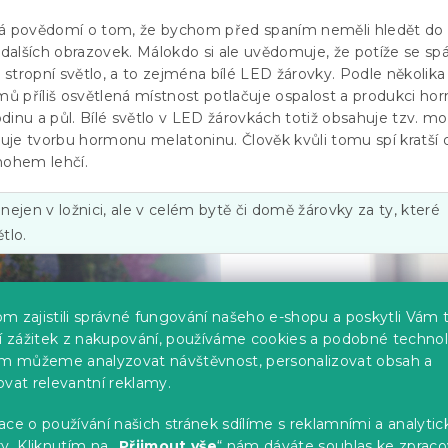
má povědomí o tom, že bychom před spaním neměli hledět do
a dalších obrazovek. Málokdo si ale uvědomuje, že potíže se s
stropní světlo, a to zejména bílé LED žárovky. Podle několika
 příliš osvětlená místnost potlačuje ospalost a produkci h
dinu a půl. Bílé světlo v LED žárovkách totiž obsahuje tzv. m
ačuje tvorbu hormonu melatoninu. Člověk kvůli tomu spí kratší
nohem lehčí.
ejen v ložnici, ale v celém bytě či domě žárovky za ty, které
tlo.
m zajistili správné fungování našeho e-shopu a poskytli Vám 
ší zážitek z nakupování, používáme cookies a podobné technol
im můžeme analyzovat návštěvnost, personalizovat obsah a
ovat relevantní reklamy.
ce o používání našich stránek sdílíme s reklamními a analyti
y. Kliknutím na „
Přijmout vše
“ nám dáváte souhlas ke zpraco