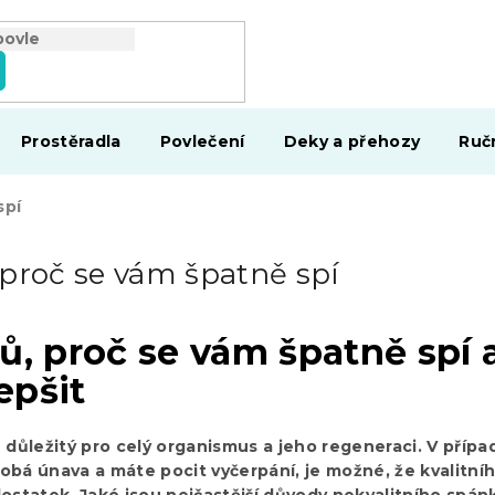
Prostěradla
Povlečení
Deky a přehozy
Ruč
spí
 proč se vám špatně spí
ů, proč se vám špatně spí 
lepšit
e důležitý pro celý organismus a jeho regeneraci. V přípa
obá únava a máte pocit vyčerpání, je možné, že kvalitní
statek. Jaké jsou nejčastější důvody nekvalitního spán