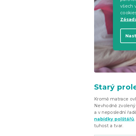
všech v
cookie
Zásadá
Nas
Starý prol
Kromě matrace ovli
Nevhodně zvolený č
a v neposlední řa
nabídky polštářů
tuhost a tvar.