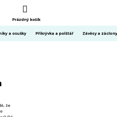
Prázdný košík
NÁKUPNÍ
KOŠÍK
níky a osušky
Přikrývka a polštář
Závěsy a záclon
a
dě, že
ho
ku? Dá