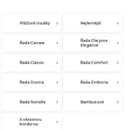
Plážové osušky
Nejlevnější
Řada Clarysse
Řada Carrara
Elegance
Řada Classic
Řada Comfort
Řada Donna
Řada Emboria
Řada Norielle
Bambusové
S okrasnou
bordurou