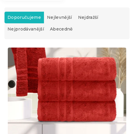
Ř
a
Doporučujeme
Nejlevnější
Nejdražší
z
Nejprodávanější
Abecedně
e
n
í
V
p
ý
r
p
o
i
d
s
u
p
k
r
t
o
ů
d
u
k
t
ů