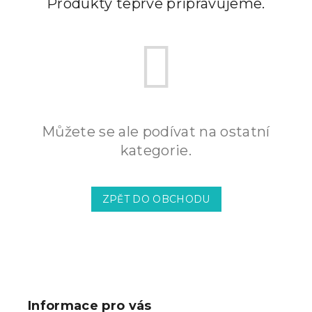
Produkty teprve připravujeme.
Můžete se ale podívat na ostatní
kategorie.
ZPĚT DO OBCHODU
Z
á
p
Informace pro vás