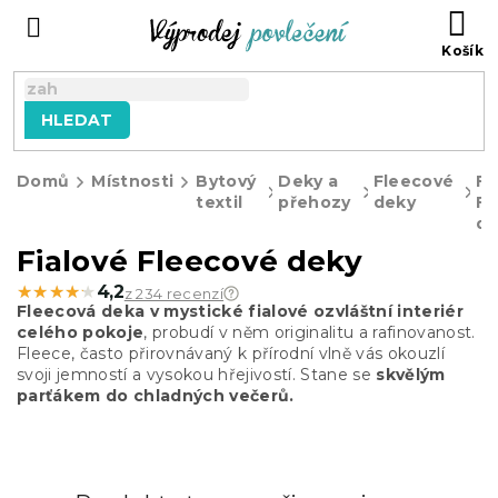
Přejít
NÁ
na
KO
obsah
HLEDAT
Domů
Místnosti
Bytový
Deky a
Fleecové
Fi
textil
přehozy
deky
Fl
de
Fialové Fleecové deky
★★★★★
★★★★★
4,2
z 234 recenzí
Fleecová deka v mystické fialové ozvláštní interiér
celého pokoje
, probudí v něm originalitu a rafinovanost.
Fleece, často přirovnávaný k přírodní vlně vás okouzlí
svoji jemností a vysokou hřejivostí. Stane se
skvělým
parťákem do chladných večerů.