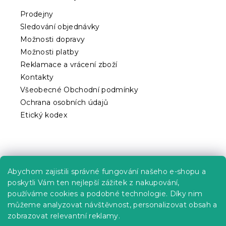
a
t
Prodejny
í
Sledování objednávky
Možnosti dopravy
Možnosti platby
Reklamace a vrácení zboží
Kontakty
Všeobecné Obchodní podmínky
Ochrana osobních údajů
Etický kodex
Praktické informace
Abychom zajistili správné fungování našeho e-shopu a
Kariéra
poskytli Vám ten nejlepší zážitek z nakupování,
používáme cookies a podobné technologie. Díky nim
Poptávky a B2B spolupráce
můžeme analyzovat návštěvnost, personalizovat obsah a
zobrazovat relevantní reklamy.
Proč se u nás registrovat?