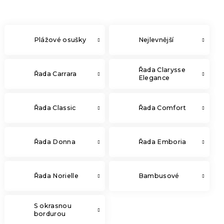
Plážové osušky
Nejlevnější
Řada Clarysse
Řada Carrara
Elegance
Řada Classic
Řada Comfort
Řada Donna
Řada Emboria
Řada Norielle
Bambusové
S okrasnou
bordurou