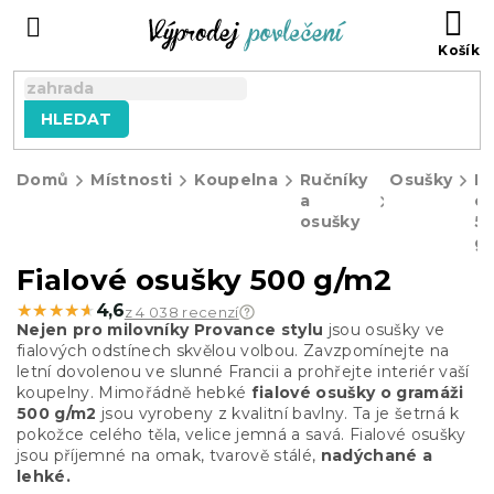
Přejít
NÁ
na
KO
obsah
HLEDAT
Domů
Místnosti
Koupelna
Ručníky
Osušky
Fi
a
o
osušky
5
g
Fialové osušky 500 g/m2
★★★★★
★★★★★
4,6
z 4 038 recenzí
Nejen pro milovníky Provance stylu
jsou osušky ve
fialových odstínech skvělou volbou. Zavzpomínejte na
letní dovolenou ve slunné Francii a prohřejte interiér vaší
koupelny.
Mimořádně hebké
fialové osušky o gramáži
500 g/m2
jsou vyrobeny z kvalitní bavlny. Ta je šetrná k
pokožce celého těla, velice jemná a savá. Fialové osušky
jsou příjemné na omak, tvarově stálé,
nadýchané a
lehké.