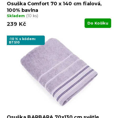
Osuška Comfort 70 x 140 cm fialová,
100% bavlna
Skladem
(10 ks)
239 Kč
Do Košíku
-10 % s kódem:
BTS10
Osuška BARBARA 70x130 cm světle