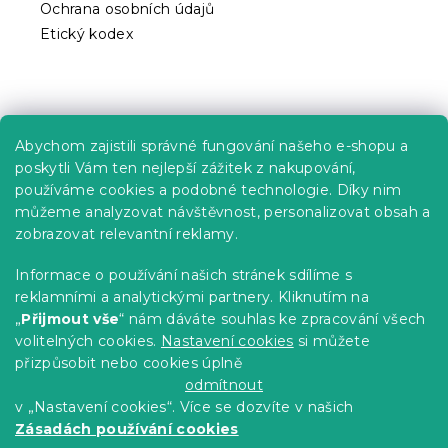
Ochrana osobních údajů
u
Etický kodex
Praktické informace
Abychom zajistili správné fungování našeho e-shopu a
Kariéra
poskytli Vám ten nejlepší zážitek z nakupování,
používáme cookies a podobné technologie. Díky nim
Poptávky a B2B spolupráce
můžeme analyzovat návštěvnost, personalizovat obsah a
zobrazovat relevantní reklamy.
Proč se u nás registrovat?
Věrnostní program - Sleva až 10 %
Informace o používání našich stránek sdílíme s
reklamními a analytickými partnery. Kliknutím na
Návody
„
Přijmout vše
“ nám dáváte souhlas ke zpracování všech
Tabulky velikostí
volitelných cookies.
Nastavení cookies
si můžete
přizpůsobit nebo cookies úplně
Blog
odmítnout
v „Nastavení cookies“. Více se dozvíte v našich
Zásadách používání cookies