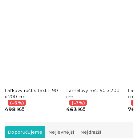
Laťkový rošt s textilií 90
Lamelový rošt 90 x 200
Lame
x 200 cm
cm
cm
(–6 %)
(–7 %)
(–
498 Kč
463 Kč
762
Ř
a
Doporučujeme
Nejlevnější
Nejdražší