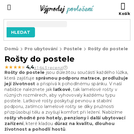
Přejít
NÁ
na
KO
obsah
HLEDAT
Domů
Pro ubytování
Postele
Rošty do postele
Rošty do postele
★★★★★
★★★★★
4,4
z 1 643 recenzí
Rošty do postele
jsou důležitou součástí každého lůžka,
která zajišťuje
správnou podporu matrace, prodlužuje
její životnost
a přispívá k pohodlnému spánku. V naší
nabídce naleznete jak
laťkové
, tak lamelové rošty v
různých rozměrech, aby vyhovovaly každému typu
postele. Laťkové rošty poskytují pevnou a stabilní
podporu, zatímco lamelové rošty se díky pružnosti
přizpůsobují tělu a zvyšují komfort při ležení. Nabízíme
rošty vhodné pro hotely, penziony i další ubytovací
zařízení
, které kladou
důraz na kvalitu, dlouhou
životnost a pohodlí hostů
.