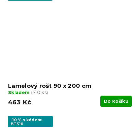
Lamelový rošt 90 x 200 cm
Skladem
(>10 ks)
463 Kč
Do Košíku
-10 % s kódem:
BTS10