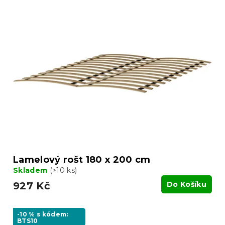
Lamelový rošt 180 x 200 cm
Skladem
(>10 ks)
927 Kč
Do Košíku
-10 % s kódem:
BTS10