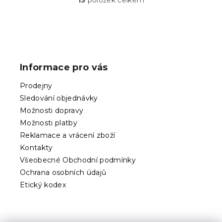
13
položek celkem
O
v
l
á
Z
d
á
a
p
c
Informace pro vás
í
a
p
t
Prodejny
r
í
v
Sledování objednávky
k
Možnosti dopravy
y
Možnosti platby
v
ý
Reklamace a vrácení zboží
p
Kontakty
i
Všeobecné Obchodní podmínky
s
Ochrana osobních údajů
u
Etický kodex