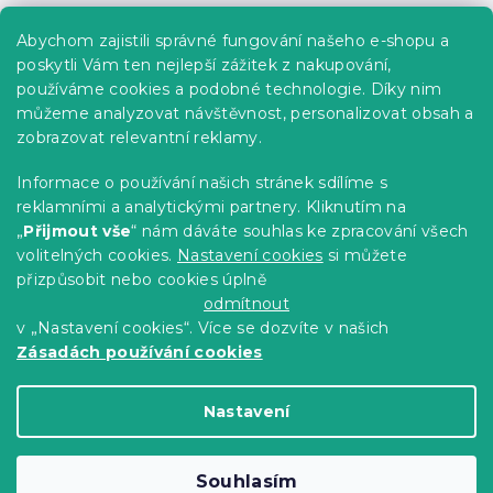
Praktické informace
Abychom zajistili správné fungování našeho e-shopu a
Kariéra
poskytli Vám ten nejlepší zážitek z nakupování,
používáme cookies a podobné technologie. Díky nim
Poptávky a B2B spolupráce
můžeme analyzovat návštěvnost, personalizovat obsah a
zobrazovat relevantní reklamy.
Proč se u nás registrovat?
Věrnostní program - Sleva až 10 %
Informace o používání našich stránek sdílíme s
reklamními a analytickými partnery. Kliknutím na
Návody
„
Přijmout vše
“ nám dáváte souhlas ke zpracování všech
Tabulky velikostí
volitelných cookies.
Nastavení cookies
si můžete
přizpůsobit nebo cookies úplně
Blog
odmítnout
v „Nastavení cookies“. Více se dozvíte v našich
Zásadách používání cookies
Vytvořil Shoptet Premium
Nastavení
Copyright 2026
Výprodej povlečení
. Všechna
Souhlasím
práva vyhrazena.
Upravit nastavení cookies