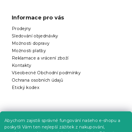
Z
á
p
Informace pro vás
a
t
Prodejny
í
Sledování objednávky
Možnosti dopravy
Možnosti platby
Reklamace a vrácení zboží
Kontakty
Všeobecné Obchodní podmínky
Ochrana osobních údajů
Etický kodex
Praktické informace
Abychom zajistili správné fungování našeho e-shopu a
Kariéra
poskytli Vám ten nejlepší zážitek z nakupování,