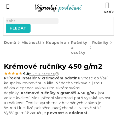
Přejít
NÁ
na
KO
obsah
HLEDAT
Domů
Místnosti
Koupelna
Ručníky
Ručníky
K
a
r
osušky
4
g
Krémové ručníky 450 g/m2
★★★★★
★★★★★
4,5
z 5 396 recenzí
Přírodní interiér v krémovém odstínu
vnese do Vaší
koupelny rovnováhu a klid. Nádech venkova a jistou
dávka elegance vykouzlíte s krémovými
doplňky.
Krémové ručníky o gramáži 450 g/m2
jsou
velice kvalitní. Mezi přední vlastnosti patří vysoká savost
a měkkost. Textilie vyrobena z bavlněných vláken je
šetrná i k citlivé pokožce, nadýchaná a tvarově stálá.
Vyšší gramáž zaručuje
pevnost a odolnost.