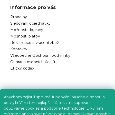
p
Informace pro vás
a
t
Prodejny
í
Sledování objednávky
Možnosti dopravy
Možnosti platby
Reklamace a vrácení zboží
Kontakty
Všeobecné Obchodní podmínky
Ochrana osobních údajů
Etický kodex
Praktické informace
Abychom zajistili správné fungování našeho e-shopu a
Kariéra
poskytli Vám ten nejlepší zážitek z nakupování,
používáme cookies a podobné technologie. Díky nim
Poptávky a B2B spolupráce
můžeme analyzovat návštěvnost, personalizovat obsah a