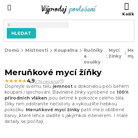
Přejít
NÁ
na
KO
obsah
HLEDAT
Domů
Místnosti
Koupelna
Ručníky
Mycí
Mer
a
žínky
mycí
osušky
Meruňkové mycí žíňky
★★★★★
★★★★★
4,9
z 74 recenzí
Dopřejte svému tělu
jemnost
a dokonalou péči během
koupání i sprchování. Bavlněné žínky vyrobené ze
100%
přírodních vláken
jsou šetrné k pokožce celého těla.
Díky nim odstraníte nečistoty a vykouzlíte hebkou
pokožku.
Meruňkové mycí žínky
patří mezi oblíbené
barvy, které lehce sladíte s jakýmkoli interiérem. I malé
detaily se počítají.