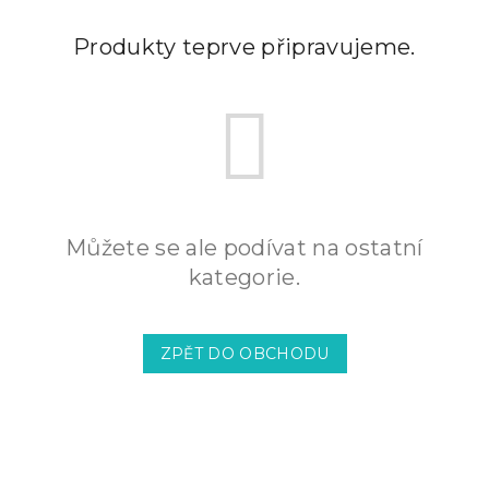
Produkty teprve připravujeme.
Můžete se ale podívat na ostatní
kategorie.
ZPĚT DO OBCHODU
Z
á