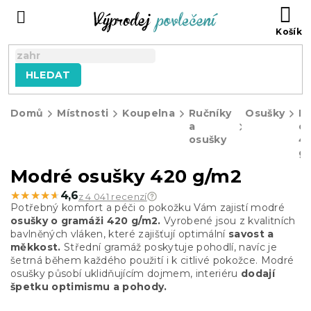
Přejít
NÁ
na
KO
obsah
HLEDAT
Domů
Místnosti
Koupelna
Ručníky
Osušky
M
a
o
osušky
4
g
Modré osušky 420 g/m2
★★★★★
★★★★★
4,6
z 4 041 recenzí
Potřebný komfort a péči o pokožku Vám zajistí modré
osušky o gramáži 420 g/m2.
Vyrobené jsou z kvalitních
bavlněných vláken, které zajišťují optimální
savost a
měkkost.
Střední gramáž poskytuje pohodlí, navíc je
šetrná během každého použití i k citlivé pokožce.
Modré
osušky působí uklidňujícím dojmem, interiéru
dodají
špetku optimismu a pohody.