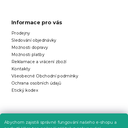
Z
á
p
Informace pro vás
a
t
Prodejny
í
Sledování objednávky
Možnosti dopravy
Možnosti platby
Reklamace a vrácení zboží
Kontakty
Všeobecné Obchodní podmínky
Ochrana osobních údajů
Etický kodex
Praktické informace
Abychom zajistili správné fungování našeho e-shopu a