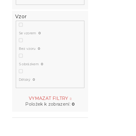
Vzor
Se vzorem
0
Bez vzoru
0
S obrázkem
0
Dětský
0
VYMAZAT FILTRY
Položek k zobrazení:
0