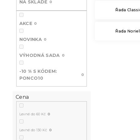
NA SKLADĚ
0
n
Řada Classi
e
l
AKCE
0
Řada Noriel
NOVINKA
0
VÝHODNÁ SADA
0
-10 % S KÓDEM:
0
PONCO10
Cena
Levné do 60 Kč
0
Levné do 130 Kč
0