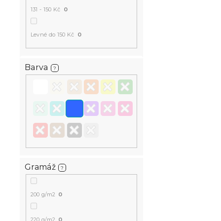
131 - 150 Kč
0
Levné do 150 Kč
0
Barva
?
Gramáž
?
200 g/m2
0
220 g/m2
0