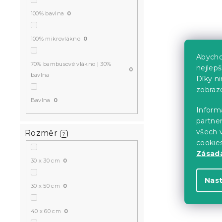
100% bavlna
0
100% mikrovlákno
0
Abycho
70% bambusové vlákno | 30%
nejlep
0
bavlna
Díky n
zobraz
Bavlna
0
Informa
partner
všech v
Rozměr
?
cookie
Zásadá
30 x 30 cm
0
Nas
30 x 50 cm
0
40 x 60 cm
0