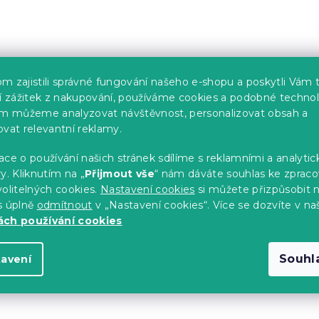
m zajistili správné fungování našeho e-shopu a poskytli Vám 
ší zážitek z nakupování, používáme cookies a podobné technol
im můžeme analyzovat návštěvnost, personalizovat obsah a
ovat relevantní reklamy.
ce o používání našich stránek sdílíme s reklamními a analyti
y. Kliknutím na „
Přijmout vše
“ nám dáváte souhlas ke zpraco
olitelných cookies.
Nastavení cookies
si můžete přizpůsobit 
s úplně
odmítnout
v „Nastavení cookies“. Více se dozvíte v na
ch používání cookies
Souhl
tavení