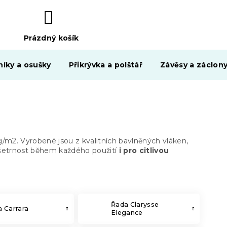
Prázdný košík
NÁKUPNÍ
KOŠÍK
níky a osušky
Přikrývka a polštář
Závěsy a záclon
/m2. Vyrobené jsou z kvalitních bavlněných vláken,
 šetrnost během každého použití
i pro citlivou
Řada Clarysse
 Carrara
Elegance