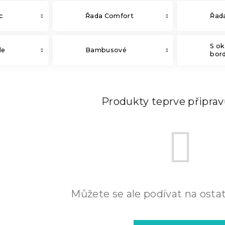
c
Řada Comfort
Řad
S o
le
Bambusové
bor
Produkty teprve připra
Můžete se ale podívat na ostat