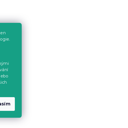
ten
ogie.
ckými
vání
nebo
šich
asím