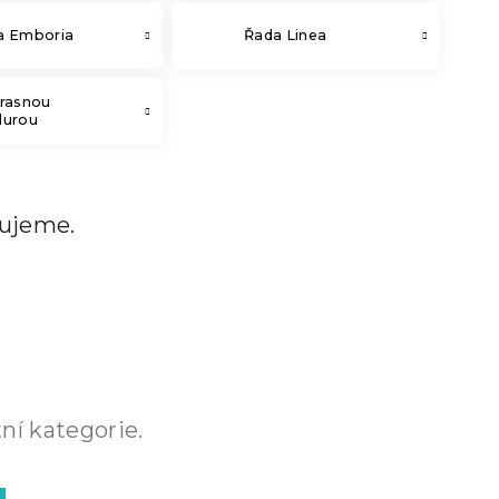
a Emboria
Řada Linea
krasnou
durou
vujeme.
ní kategorie.