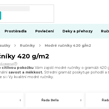
Prostěradla
Povlečení
Deky a přehozy
Ruč
osušky
Ručníky
Modré ručníky 420 g/m2
čníky 420 g/m2
85 recenzí
o citlivou pokožku
Vám zajistí modré ručníky o gramáži 420 g
imální
savost a měkkost.
Střední gramáž poskytuje pohodlí a
 si i Vy kvalitní modré ručníky.
Řada Bella
Řada