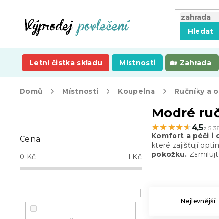
Přejít
na
obsah
Hledat
Letní čistka skladu
Místnosti
Zahrada
Domů
Místnosti
Koupelna
Ručníky a 
P
Modré ru
o
★★★★★
★★★★★
4,5
z 5 3
s
Komfort a péči i 
Cena
t
které zajišťují opt
r
pokožku.
Zamilujte
0
Kč
1
Kč
a
n
n
í
Nejlevnější
p
a