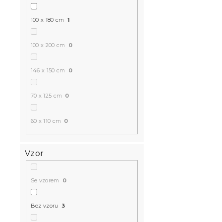
100 x 180 cm
1
100 x 200 cm
0
146 x 150 cm
0
70 x 125 cm
0
60 x 110 cm
0
Vzor
Se vzorem
0
Bez vzoru
3