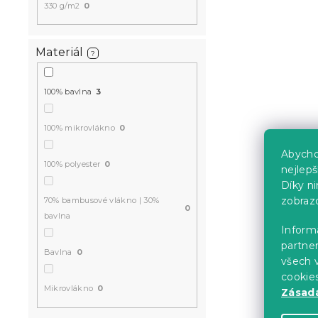
330 g/m2
0
Materiál
?
100% bavlna
3
100% mikrovlákno
0
Abycho
100% polyester
0
nejlep
Díky n
zobraz
70% bambusové vlákno | 30%
0
bavlna
Informa
partner
Bavlna
0
všech v
cookie
Mikrovlákno
0
Zásadá