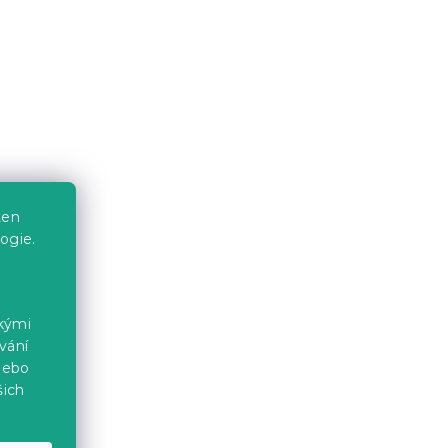
ten
ogie.
ckými
vání
nebo
šich