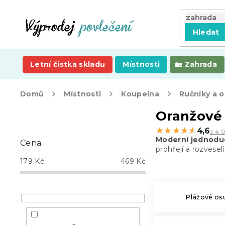
Přejít
na
obsah
Hledat
Letní čistka skladu
Místnosti
Zahrada
Domů
Místnosti
Koupelna
Ručníky a 
P
Oranžové
o
★★★★★
★★★★★
4,6
z 4 
s
Moderní
jednoduc
Cena
t
prohřejí a rozvesel
r
179
Kč
469
Kč
a
n
n
Plážové os
í
p
a