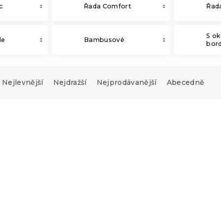
c
Řada Comfort
Řad
S o
le
Bambusové
bor
Nejlevnější
Nejdražší
Nejprodávanější
Abecedně