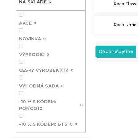
NA SKLADĚ
3
Řada Classi
n
e
l
AKCE
0
Řada Noriel
NOVINKA
0
Ř
a
Doporučujeme
VÝPRODEJ
0
z
e
V
ČESKÝ VÝROBEK 🇨🇿
n
0
ý
í
p
p
VÝHODNÁ SADA
0
i
r
s
o
-10 % S KÓDEM:
p
d
0
PONCO10
r
u
o
k
-10 % S KÓDEM: BTS10
d
0
t
u
ů