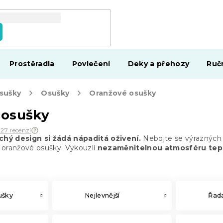
Prostěradla
Povlečení
Deky a přehozy
Ruč
osušky
Osušky
Oranžové osušky
 osušky
027 recenzí
hý design si žádá nápaditá oživení.
Nebojte se výrazných
í oranžové osušky. Vykouzlí
nezaměnitelnou atmosféru tepl
ušky
Nejlevnější
Řada