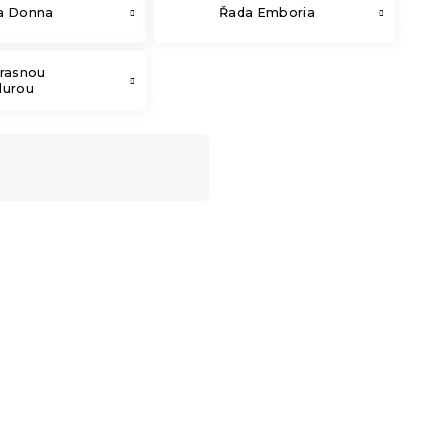
a Donna
Řada Emboria
krasnou
durou