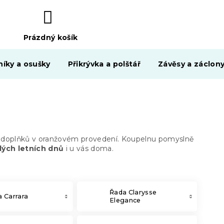
Prázdný košík
NÁKUPNÍ
KOŠÍK
níky a osušky
Přikrývka a polštář
Závěsy a záclon
 doplňků v oranžovém provedení. Koupelnu pomyslně
ých letních dnů
i u vás doma.
Řada Clarysse
 Carrara
Elegance