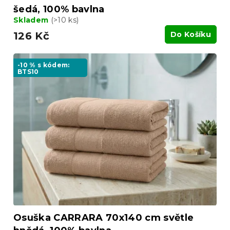
šedá, 100% bavlna
Skladem
(>10 ks)
126 Kč
Do Košíku
-10 % s kódem:
BTS10
Osuška CARRARA 70x140 cm světle