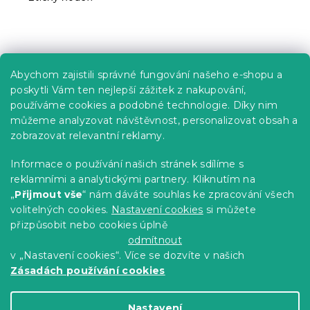
Praktické informace
Abychom zajistili správné fungování našeho e-shopu a
Kariéra
poskytli Vám ten nejlepší zážitek z nakupování,
používáme cookies a podobné technologie. Díky nim
Poptávky a B2B spolupráce
můžeme analyzovat návštěvnost, personalizovat obsah a
zobrazovat relevantní reklamy.
Proč se u nás registrovat?
Věrnostní program - Sleva až 10 %
Informace o používání našich stránek sdílíme s
reklamními a analytickými partnery. Kliknutím na
Návody
„
Přijmout vše
“ nám dáváte souhlas ke zpracování všech
Tabulky velikostí
volitelných cookies.
Nastavení cookies
si můžete
přizpůsobit nebo cookies úplně
Blog
odmítnout
v „Nastavení cookies“. Více se dozvíte v našich
Zásadách používání cookies
Vytvořil Shoptet Premium
Nastavení