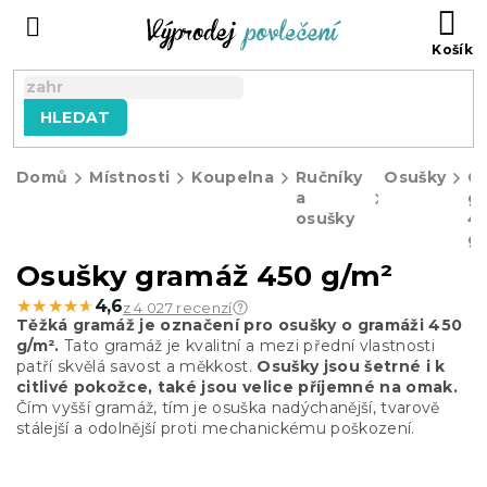
Přejít
NÁ
na
KO
obsah
HLEDAT
Domů
Místnosti
Koupelna
Ručníky
Osušky
O
a
g
osušky
4
g
Osušky gramáž 450 g/m²
★★★★★
★★★★★
4,6
z 4 027 recenzí
Těžká gramáž je označení pro osušky o gramáži 450
g/m².
Tato gramáž je kvalitní a mezi přední vlastnosti
patří skvělá savost a měkkost.
Osušky jsou šetrné i k
citlivé pokožce, také jsou velice příjemné na omak.
Čím vyšší gramáž, tím je osuška nadýchanější, tvarově
stálejší a odolnější proti mechanickému poškození.