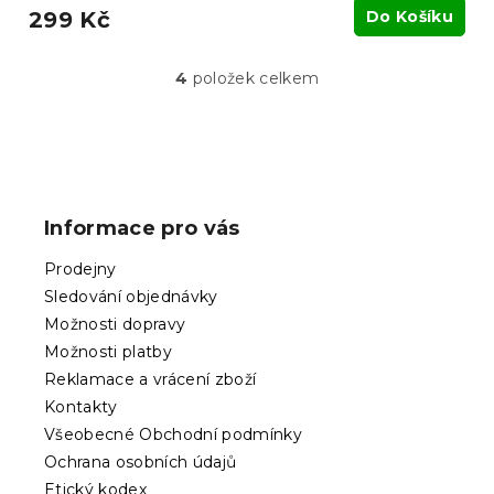
299 Kč
Do Košíku
4
položek celkem
O
v
l
á
Z
d
á
a
p
c
Informace pro vás
í
a
p
t
Prodejny
r
í
v
Sledování objednávky
k
Možnosti dopravy
y
Možnosti platby
v
ý
Reklamace a vrácení zboží
p
Kontakty
i
Všeobecné Obchodní podmínky
s
Ochrana osobních údajů
u
Etický kodex