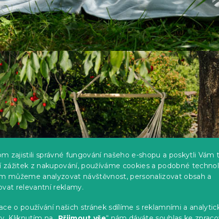
m zajistili správné fungování našeho e-shopu a poskytli Vám 
ší zážitek z nakupování, používáme cookies a podobné technol
im můžeme analyzovat návštěvnost, personalizovat obsah a
ovat relevantní reklamy.
ce o používání našich stránek sdílíme s reklamními a analyti
y. Kliknutím na „
Přijmout vše
“ nám dáváte souhlas ke zpraco