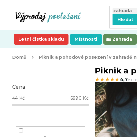
Přejít
na
obsah
Hledat
Letní čistka skladu
Místnosti
Zahrada
Domů
Piknik a pohodové posezení v zahradě 
P
Piknik a 
o
★★★★★
★★★★★
4,7
z 1 0
s
Cena
t
r
44
Kč
6990
Kč
a
n
n
í
p
a