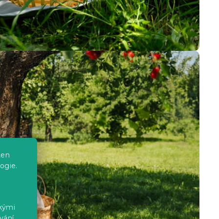
ten
ogie.
ckými
vání