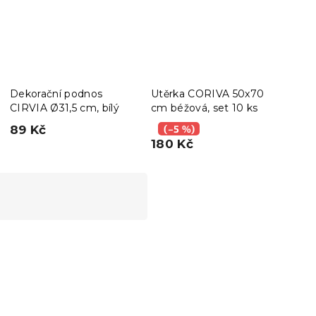
Dekorační podnos
Utěrka CORIVA 50x70
Utěr
CIRVIA Ø31,5 cm, bílý
cm béžová, set 10 ks
cm s
ks
89 Kč
(–5 %)
(–
180 Kč
180
Novinka
Výhodná sada
-10 % s kódem:
BTS10