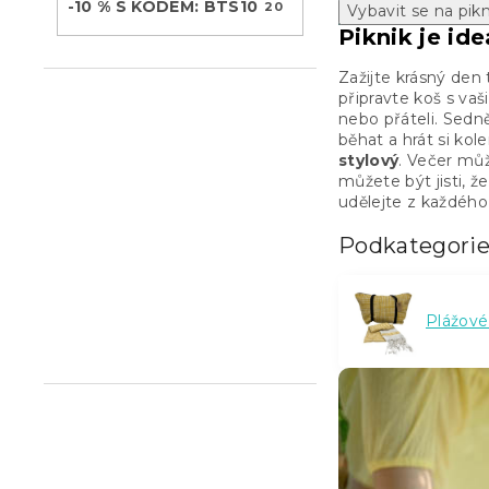
-10 % S KÓDEM: BTS10
20
Vybavit se na pikn
Piknik je ide
Zažijte krásný den 
připravte koš s va
nebo přáteli. Sedn
běhat a hrát si kol
stylový
. Večer mů
můžete být jisti, 
udělejte z každéh
Podkategori
Plážové