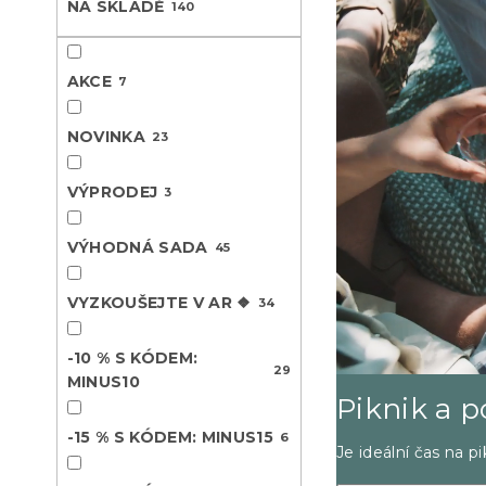
NA SKLADĚ
140
n
e
l
AKCE
7
NOVINKA
23
VÝPRODEJ
3
VÝHODNÁ SADA
45
VYZKOUŠEJTE V AR ❖
34
-10 % S KÓDEM:
29
MINUS10
Piknik a 
-15 % S KÓDEM: MINUS15
6
Je ideální čas na p