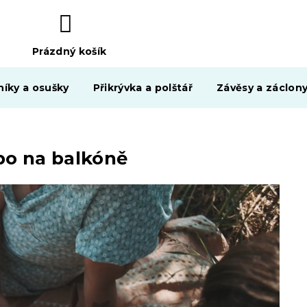
Prázdný košík
NÁKUPNÍ
KOŠÍK
níky a osušky
Přikrývka a polštář
Závěsy a záclon
bo na balkóně