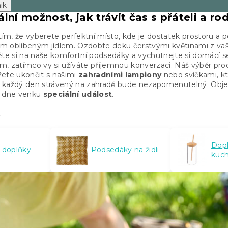
ik
ální možnost, jak trávit čas s přáteli a r
tím, že vyberete perfektní místo, kde je dostatek prostoru a p
šim oblíbeným jídlem. Ozdobte deku čerstvými květinami z va
ěte si na naše komfortní podsedáky a vychutnejte si domácí s
em, zatímco vy si užíváte příjemnou konverzaci. Náš výběr prod
žete ukončit s našimi
zahradními lampiony
nebo svíčkami, kt
že každý den strávený na zahradě bude nezapomenutelný. Obje
o dne venku
speciální událost
.
e
Dop
 doplňky
Podsedáky na židli
kuc