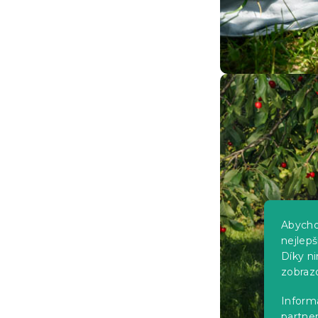
Abycho
nejlep
Díky n
zobraz
Informa
partner