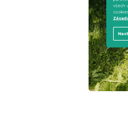
všech v
cookie
Zásadá
Nas