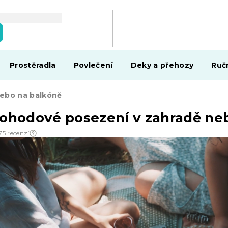
Prostěradla
Povlečení
Deky a přehozy
Ruč
nebo na balkóně
pohodové posezení v zahradě ne
75 recenzí