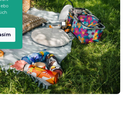
nebo
šich
asím