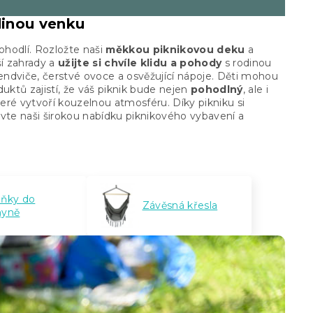
odinou venku
ohodlí. Rozložte naši
měkkou piknikovou deku
a
ší zahrady a
užijte si chvíle klidu a pohody
s rodinou
endviče, čerstvé ovoce a osvěžující nápoje. Děti mohou
uktů zajistí, že váš piknik bude nejen
pohodlný
, ale i
eré vytvoří kouzelnou atmosféru. Díky pikniku si
vte naši širokou nabídku piknikového vybavení a
lňky do
Závěsná křesla
hyně