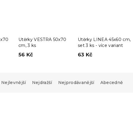
0x70
Utěrky VESTRA 50x70
Utěrky LINEA 45x60 cm,
cm, 3 ks
set 3 ks - více variant
56 Kč
63 Kč
Nejlevnější
Nejdražší
Nejprodávanější
Abecedně
Novinka
Výhodná sada
-10 % s kódem:
BTS10