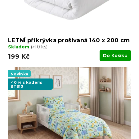
u
k
t
ů
LETNÍ přikrývka prošívaná 140 x 200 cm
Skladem
(>10 ks)
199 Kč
Do Košíku
Novinka
-10 % s kódem:
BTS10