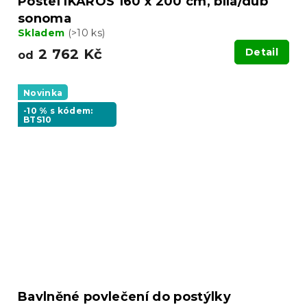
Postel IKAROS 160 x 200 cm, bílá/dub
sonoma
Skladem
(>10 ks)
2 762 Kč
Detail
od
Novinka
-10 % s kódem:
BTS10
Bavlněné povlečení do postýlky