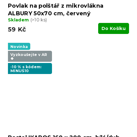
Povlak na polštář z mikrovlákna
ALBURY 50x70 cm, červený
Skladem
(>10 ks)
59 Kč
Do Košíku
Novinka
Vyzkoušejte v AR
❖
-10 % s kódem:
MINUS10