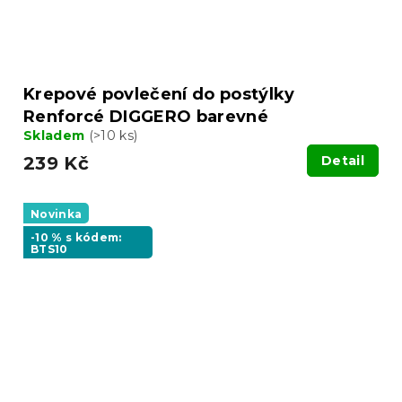
Krepové povlečení do postýlky
Renforcé DIGGERO barevné
Skladem
(>10 ks)
239 Kč
Detail
Novinka
-10 % s kódem:
BTS10