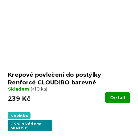
Krepové povlečení do postýlky
Renforcé CLOUDIRO barevné
Skladem
(>10 ks)
239 Kč
Detail
Novinka
-15 % s kódem:
MINUS15