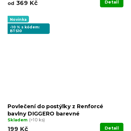
369 Kč
Detail
od
Novinka
-10 % s kódem:
BTS10
Povlečení do postýlky z Renforcé
bavlny DIGGERO barevné
Skladem
(>10 ks)
199 Kč
Detail