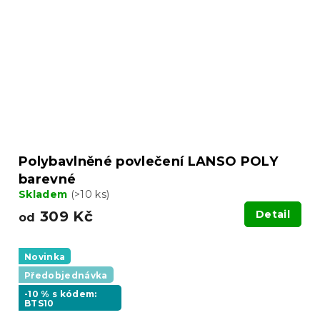
Polybavlněné povlečení LANSO POLY
barevné
Skladem
(>10 ks)
309 Kč
Detail
od
Novinka
Předobjednávka
-10 % s kódem:
BTS10