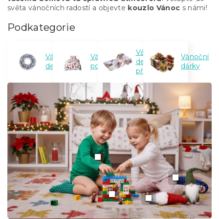
světa vánočních radostí a objevte
kouzlo Vánoc
s námi!
Podkategorie
Vánoční
Vánoční
Vánoční
Vánoční
deky a
dekorace
povlečení
dárky
přehozy