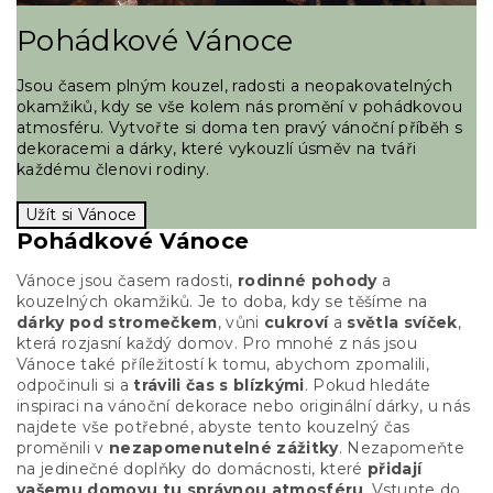
Pohádkové Vánoce
Jsou časem plným kouzel, radosti a neopakovatelných
okamžiků, kdy se vše kolem nás promění v pohádkovou
atmosféru. Vytvořte si doma ten pravý vánoční příběh s
dekoracemi a dárky, které vykouzlí úsměv na tváři
každému členovi rodiny.
Užít si Vánoce
Pohádkové Vánoce
Vánoce jsou časem radosti,
rodinné pohody
a
kouzelných okamžiků. Je to doba, kdy se těšíme na
dárky pod stromečkem
, vůni
cukroví
a
světla svíček
,
která rozjasní každý domov. Pro mnohé z nás jsou
Vánoce také příležitostí k tomu, abychom zpomalili,
odpočinuli si a
trávili čas s blízkými
. Pokud hledáte
inspiraci na vánoční dekorace nebo originální dárky, u nás
najdete vše potřebné, abyste tento kouzelný čas
proměnili v
nezapomenutelné zážitky
. Nezapomeňte
na jedinečné doplňky do domácnosti, které
přidají
vašemu domovu tu správnou atmosféru
. Vstupte do