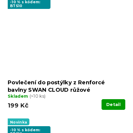
-10 % s kódem:
BTS10
Povlečení do postýlky z Renforcé
bavlny SWAN CLOUD růžové
Skladem
(>10 ks)
199 Kč
Detail
Novinka
-10 % s kódem: