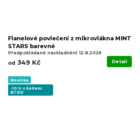
Flanelové povlečení z mikrovlákna MINT
STARS barevné
Předpokládané naskladnění 12.8.2026
349 Kč
Detail
od
Novinka
-10 % s kódem:
BTS10