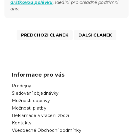
dršťkovou polévku
. Ideální pro chladné podzimní
dny.
PŘEDCHOZÍ ČLÁNEK
DALŠÍ ČLÁNEK
Z
á
p
Informace pro vás
a
t
Prodejny
í
Sledování objednávky
Možnosti dopravy
Možnosti platby
Reklamace a vrácení zboží
Kontakty
Všeobecné Obchodní podmínky