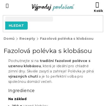
Přejít
NÁ
na
KO
obsah
HLEDAT
Domů
Recepty
Fazolová polévka s klobásou
Fazolová polévka s klobásou
Pochutnejte si na
tradiční fazolové polévce s
uzenou klobásou
, která je ideální pro chladné
zimní dny. Skvěle zasytí a zahřeje! Polévka je plná
výrazných chutí
a je to perfektní volba pro
společnou domácí večeři.
Ingredience
Na základ