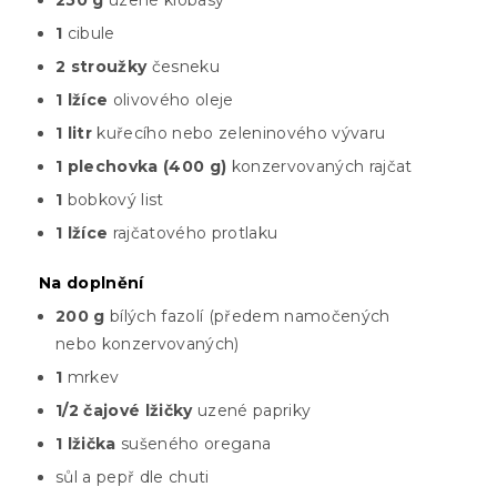
250 g
uzené klobásy
1
cibule
2 stroužky
česneku
1 lžíce
olivového oleje
1 litr
kuřecího nebo zeleninového vývaru
1 plechovka (400 g)
konzervovaných rajčat
1
bobkový list
1 lžíce
rajčatového protlaku
Na doplnění
200 g
bílých fazolí (předem namočených
nebo konzervovaných)
1
mrkev
1/2 čajové lžičky
uzené papriky
1 lžička
sušeného oregana
sůl a pepř dle chuti