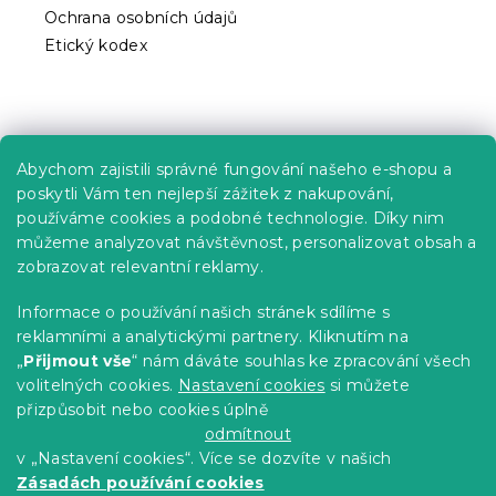
Ochrana osobních údajů
Etický kodex
Praktické informace
Abychom zajistili správné fungování našeho e-shopu a
Kariéra
poskytli Vám ten nejlepší zážitek z nakupování,
používáme cookies a podobné technologie. Díky nim
Poptávky a B2B spolupráce
můžeme analyzovat návštěvnost, personalizovat obsah a
zobrazovat relevantní reklamy.
Proč se u nás registrovat?
Věrnostní program - Sleva až 10 %
Informace o používání našich stránek sdílíme s
reklamními a analytickými partnery. Kliknutím na
Návody
„
Přijmout vše
“ nám dáváte souhlas ke zpracování všech
Tabulky velikostí
volitelných cookies.
Nastavení cookies
si můžete
přizpůsobit nebo cookies úplně
Blog
odmítnout
v „Nastavení cookies“. Více se dozvíte v našich
Zásadách používání cookies