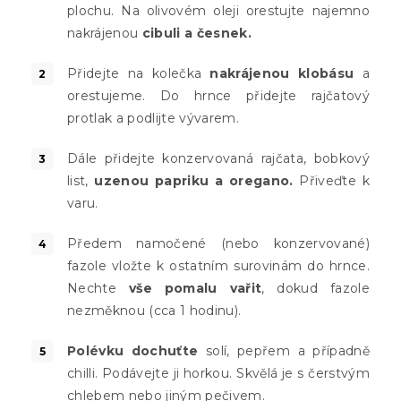
plochu. Na olivovém oleji orestujte najemno
nakrájenou
cibuli a česnek.
Přidejte na kolečka
nakrájenou klobásu
a
orestujeme. Do hrnce přidejte rajčatový
protlak a podlijte vývarem.
Dále přidejte konzervovaná rajčata, bobkový
list,
uzenou papriku a oregano.
Přiveďte k
varu.
Předem namočené (nebo konzervované)
fazole vložte k ostatním surovinám do hrnce.
Nechte
vše pomalu vařit
, dokud fazole
nezměknou (cca 1 hodinu).
Polévku dochuťte
solí, pepřem a případně
chilli. Podávejte ji horkou. Skvělá je s čerstvým
chlebem nebo jiným pečivem.