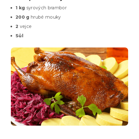
1 kg
syrových brambor
200 g
hrubé mouky
2
vejce
Sůl