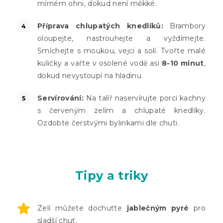
mírném ohni, dokud není měkké.
Příprava chlupatých knedlíků:
Brambory
oloupejte, nastrouhejte a vyždímejte.
Smíchejte s moukou, vejci a solí. Tvořte malé
kuličky a vařte v osolené vodě asi
8-10 minut
,
dokud nevystoupí na hladinu.
Servírování:
Na talíř naservírujte porci kachny
s červeným zelím a chlupaté knedlíky.
Ozdobte čerstvými bylinkami dle chuti.
Tipy a triky
Zelí můžete dochuťte
jablečným pyré
pro
sladší chuť.