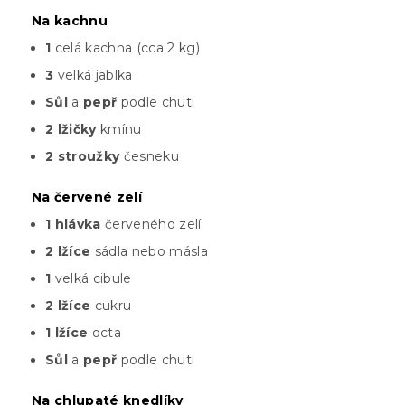
Na kachnu
1
celá kachna (cca 2 kg)
3
velká jablka
Sůl
a
pepř
podle chuti
2 lžičky
kmínu
2 stroužky
česneku
Na červené zelí
1 hlávka
červeného zelí
2 lžíce
sádla nebo másla
1
velká cibule
2 lžíce
cukru
1 lžíce
octa
Sůl
a
pepř
podle chuti
Na chlupaté knedlíky