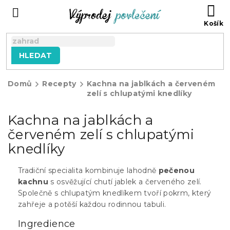
Přejít
NÁ
na
KO
obsah
HLEDAT
Domů
Recepty
Kachna na jablkách a červeném
zelí s chlupatými knedlíky
Kachna na jablkách a
červeném zelí s chlupatými
knedlíky
Tradiční specialita kombinuje lahodně
pečenou
kachnu
s osvěžující chutí jablek a červeného zelí.
Společně s chlupatým knedlíkem tvoří pokrm, který
zahřeje a potěší každou rodinnou tabuli.
Ingredience