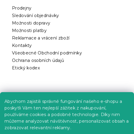
t
Prodejny
í
Sledování objednávky
Možnosti dopravy
Možnosti platby
Reklamace a vrácení zboží
Kontakty
Všeobecné Obchodní podmínky
Ochrana osobních údajů
Etický kodex
Praktické informace
Abychom zajistili správné fungování našeho e-shopu a
Kariéra
poskytli Vám ten nejlepší zážitek z nakupování,
používáme cookies a podobné technologie. Díky nim
Poptávky a B2B spolupráce
můžeme analyzovat návštěvnost, personalizovat obsah a
zobrazovat relevantní reklamy.
Proč se u nás registrovat?