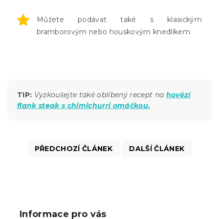
Můžete podávat také s klasickým
bramborovým nebo houskovým knedlíkem.
TIP:
Vyzkoušejte také oblíbený recept na
hovězí
flank steak s chimichurri omáčkou.
PŘEDCHOZÍ ČLÁNEK
DALŠÍ ČLÁNEK
Z
á
p
Informace pro vás
a