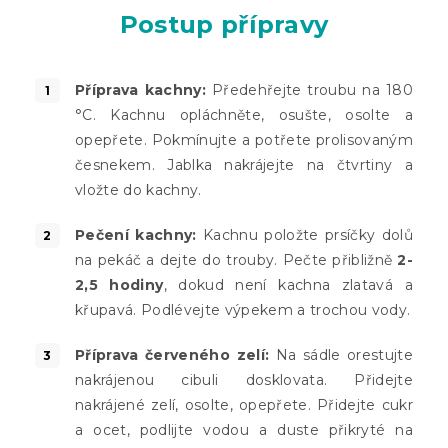
Postup přípravy
Příprava kachny:
Předehřejte troubu na 180
°C. Kachnu opláchněte, osušte, osolte a
opepřete. Pokmínujte a potřete prolisovaným
česnekem. Jablka nakrájejte na čtvrtiny a
vložte do kachny.
Pečení kachny:
Kachnu položte prsíčky dolů
na pekáč a dejte do trouby. Pečte přibližně
2-
2,5 hodiny
, dokud není kachna zlatavá a
křupavá. Podlévejte výpekem a trochou vody.
Příprava červeného zelí:
Na sádle orestujte
nakrájenou cibuli dosklovata. Přidejte
nakrájené zelí, osolte, opepřete. Přidejte cukr
a ocet, podlijte vodou a duste přikryté na