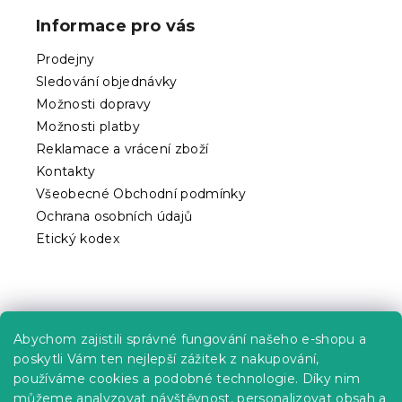
p
Informace pro vás
a
t
Prodejny
í
Sledování objednávky
Možnosti dopravy
Možnosti platby
Reklamace a vrácení zboží
Kontakty
Všeobecné Obchodní podmínky
Ochrana osobních údajů
Etický kodex
Praktické informace
Abychom zajistili správné fungování našeho e-shopu a
Kariéra
poskytli Vám ten nejlepší zážitek z nakupování,
používáme cookies a podobné technologie. Díky nim
Poptávky a B2B spolupráce
můžeme analyzovat návštěvnost, personalizovat obsah a