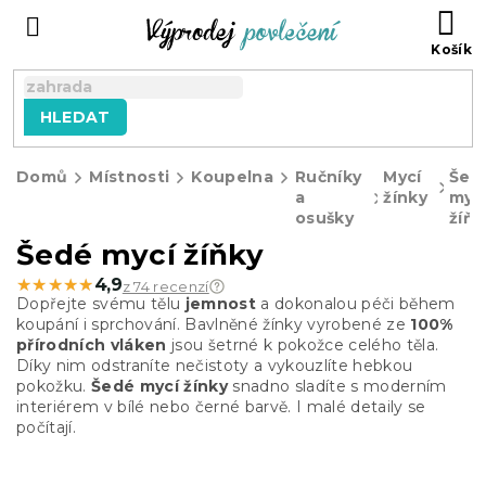
Přejít
NÁ
na
KO
obsah
HLEDAT
Domů
Místnosti
Koupelna
Ručníky
Mycí
Šed
a
žínky
myc
osušky
žíňk
Šedé mycí žíňky
★★★★★
★★★★★
4,9
z 74 recenzí
Dopřejte svému tělu
jemnost
a dokonalou péči během
koupání i sprchování. Bavlněné žínky vyrobené ze
100%
přírodních vláken
jsou šetrné k pokožce celého těla.
Díky nim odstraníte nečistoty a vykouzlíte hebkou
pokožku.
Šedé mycí žínky
snadno sladíte s moderním
interiérem v bílé nebo černé barvě. I malé detaily se
počítají.