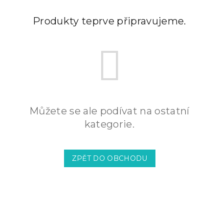
Produkty teprve připravujeme.
Můžete se ale podívat na ostatní
kategorie.
ZPĚT DO OBCHODU
Z
á