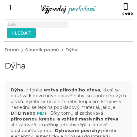
Přejít
NÁ
na
KO
obsah
HLEDAT
Domů
Slovník pojmů
Dýha
Dýha
Dýha
je tenká
vrstva přírodního dřeva
, která se
používá k povrchové úpravě nábytku a interiérových
prvků. Vyrábí se řezáním nebo loupáním kmene a
následně se lepí na podkladový materiál, jako je
DTD nebo
MDF
. Díky tomu si zachovává
přirozenou kresbu a vzhled masivního dřeva
,
ale zároveň umožňuje efektivnější a cenově
dostupnější výrobu.
Dýhované povrchy
působí
elegantně, autenticky a přinášejí do interiéru