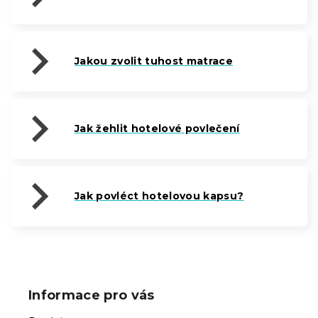
Jakou zvolit tuhost matrace
Jak žehlit hotelové povlečení
Jak povléct hotelovou kapsu?
Z
á
p
Informace pro vás
a
t